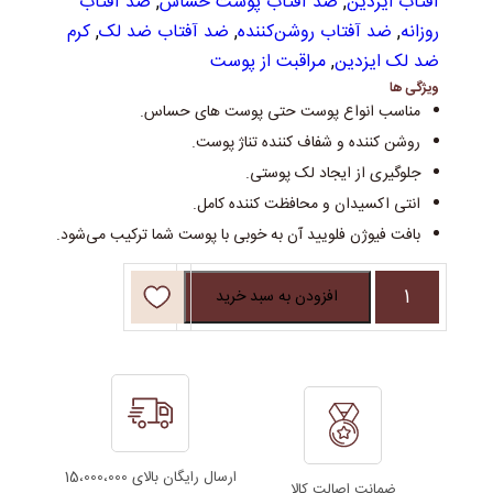
آفتاب ایزدین
,
ضد آفتاب پوست حساس
,
ضد آفتاب
روزانه
,
ضد آفتاب روشن‌کننده
,
ضد آفتاب ضد لک
,
کرم
ضد لک ایزدین
,
مراقبت از پوست
ویژگی ها
مناسب انواع پوست حتی پوست های حساس.
روشن کننده و شفاف کننده تناژ پوست.
جلوگیری از ایجاد لک پوستی.
انتی اکسیدان و محافظت کننده کامل.
بافت فیوژن فلویید آن به خوبی با پوست شما ترکیب می‌شود.
ضدآفتاب
افزودن به سبد خرید
روشن‌کننده‌
اسپات
پریونت
فتو
التراایزدین
50
ارسال رایگان بالای 15،000،000
میل|Fotoultra100
ضمانت اصالت کالا