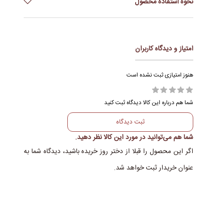
نحوه استفاده محصول
کشور ساخت
اسپانیا
روزانه پس از اتمام روتین پوستی برای محافظت از پوست خود
حجم
50میل
مقدار مناسبی از ضد افتاب را به صورت وگردن خود بزنید.
مناسب انواع پوست حتی
نوع پوست
امتیاز و دیدگاه کاربران
پوست های حساس
آلانتوئین, ازکوربیک اسید,
هنوز امتیازی ثبت نشده است
ترکیبات
الوئه ورا, فیلتر های فیزیکی و
شیمیایی ترکیبی, ویتامین E
شما هم درباره این کالا دیدگاه ثبت کنید
ثبت دیدگاه
شما هم می‌توانید در مورد این کالا نظر دهید.
اگر این محصول را قبلا از دختر روز خریده باشید، دیدگاه شما به
عنوان خریدار ثبت خواهد شد.