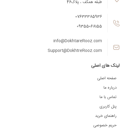
طبقه همکف ، پلاک46
07633385936
09355068155
info@DokhtareRooz.com
Support@DokhtreRooz.com
لینک های اصلی
صفحه اصلی
درباره ما
تماس با ما
پنل کاربری
راهنمای خرید
حریم خصوصی