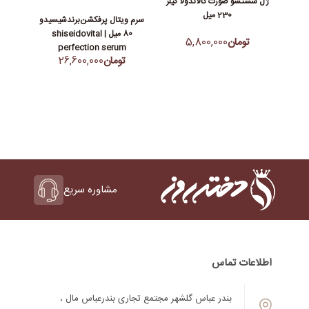
ژل شستشو صورت کالاندولا کیلز
230 میل
سرم ویتال پرفکشن‌برندشیسیدو
80 میل | shiseidovital
تومان
5,800,000
perfection serum
تومان
26,600,000
مشاوره سریع
اطلاعات تماس
بندر عباس گلشهر مجتمع تجاری بندرعباس مال ،