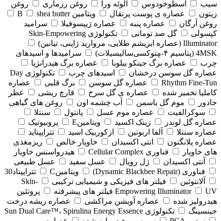
سیب
اسطوخودوس
الوئه ورا
روغن رزماری
روغن
زیتون
عصاره ی پوست پرتقال
ویتامین B
shea butter
روغن آرگان
عصاره پنبه
عصاره ژیپسوفیلا
سرامید
کپسولی
گل صد تومانی
تکنولوژی Skin-Empowering
Illuminator (عصاره ابریشم طلایی، مروارید ژاپنی، تیانین)
4MSK (پتاسیم ۴‑مِتوکسی‌سالیسیلات)
سرامیدها و اسیدهای
چرب
عصاره برگ جینکو بیلوبا
عصاره برگ هیدرانژیا
عصاره گل سوسن درخشان
اسیدهای چرب
تکنولوژی Day
Rhythm Fine‑Tun
عصاره گل سوسن
برگ قلبی
عصاره
کاملیا تخمیر شده
عصاره ی گل سرخ
قارچ ریشی
عطر
جادور
موم گل یاسمن
آب چشمه اون
روغن های گیاهی
سوکرالفیت
عصاره موم عسل
پانتول
سنتلا
عصاره گل لوندر
زینک اکسید
ویتامینE
پروبیوتیک
عصاره سنتلا
آلفا اربوتین
ازکوربیک اسید
تتراپپتاید
عصاره پلانگتون
انتی اکسیدان
خاویار خالص
ریزمغذی
های خاویار
فناوری Cellular Complex
هیدرواسنس خاویار
آنتی اکسیدان
ژل رویال
عسل سفید
عسل طبیعی
فناوری (‏Dynamic Blackbee Repair)
ویتامینC
تتراپپتاد30
آلانتوئین
فیلتر های فیزیکی و شیمیایی ترکیبی
Skin-
UV فیلتر های پیشرفته
Empowering Illuminator
پروتئین
هیدرولیز شده
عصاره آویشن مراکشی
عصاره ریشه درخت
جینسینگ
تکنولوژی Sun Dual Care™، Spirulina Energy Essence
سدیم PCA
سریسین هیدرولیز شده
عصاره