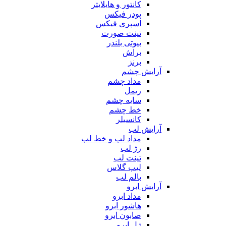
کانتور و هایلایتر
پودر فیکس
اسپری فیکس
تینت صورت
بیوتی بلندر
براش
برنز
آرایش چشم
مداد چشم
ریمل
سایه چشم
خط چشم
کانسیلر
آرایش لب
مداد لب و خط لب
رژ لب
تینت لب
لیپ گلاس
بالم لب
آرایش ابرو
مداد ابرو
هاشور ابرو
صابون ابرو
ژل ابرو