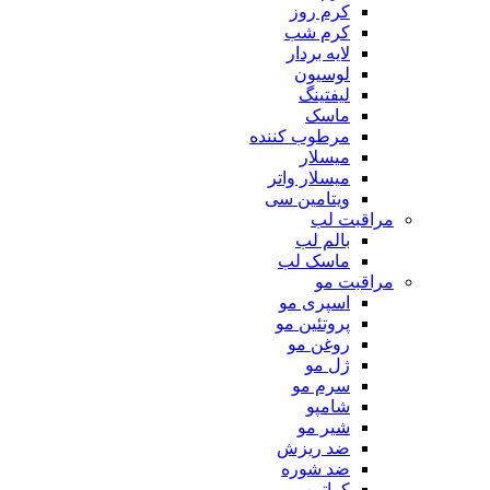
کرم روز
کرم شب
لایه بردار
لوسیون
لیفتینگ
ماسک
مرطوب کننده
میسلار
میسلار واتر
ویتامین سی
مراقبت لب
بالم لب
ماسک لب
مراقبت مو
اسپری مو
پروتئین مو
روغن مو
ژل مو
سرم مو
شامپو
شیر مو
ضد ریزش
ضد شوره
کراتین مو