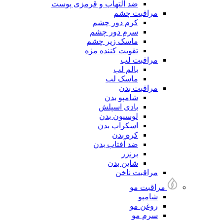
ضد التهاب و قرمزی پوست
مراقبت چشم
کرم دور چشم
سرم دور چشم
ماسک زیر چشم
تقویت کننده مژه
مراقبت لب
بالم لب
ماسک لب
مراقبت بدن
شامپو بدن
بادی اسپلش
لوسیون بدن
اسکراپ بدن
کره بدن
ضد آفتاب بدن
برنزر
شاین بدن
مراقبت ناخن
مراقبت مو
شامپو
روغن مو
سرم مو