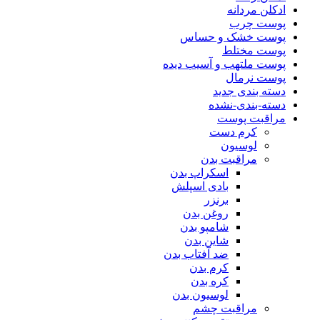
ادکلن مردانه
پوست چرب
پوست خشک و حساس
پوست مختلط
پوست ملتهب و آسیب دیده
پوست نرمال
دسته بندی جدید
دسته-بندی-نشده
مراقبت پوست
کرم دست
لوسیون
مراقبت بدن
اسکراپ بدن
بادی اسپلش
برنزر
روغن بدن
شامپو بدن
شاین بدن
ضد آفتاب بدن
کرم بدن
کره بدن
لوسیون بدن
مراقبت چشم