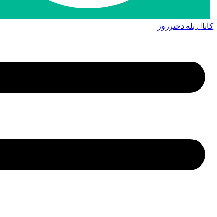
کانال بله دخترروز