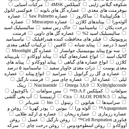
شکوفه گیلاس ژاپنی
کمپلکس 4MSK
مرکبات آسیایی
بیوفرمنت های مغذی
عصاره گل های بابونه
فنوکسی اتانول
هگزاپپتاید8
ساکاروز
عصاره Saw Palmetto
عصاره
آلوئه‌ورا
پپتایدهای کلاژن
عصاره Mitracarpus
عصاره
درخت پکان
نیاسینامید
خاک رس سفید
سالیسیلیک اسید
سالیسیلیک اسید 2%
عصاره گل های داویی
فرمنت
پروبیوتیک
فیلتر های محافظت کننده هیدرافیلیک
نیاسینامید
اسید 3 درصد
پپتاید شبانه
کافیین
ترکیبات گیاهی مغذی
سه نوع پپتاید بیومیمتیک جوانساز
عصاره گل Moonlight
گالیک اسید
انواع عصاره‌های گیاه
پپتاید آووکادو
پلی‌پپتاید
کلاژن
انواع عصاره های گیاهی
پپتاید اووکادو
پپتاید های
مغذی پوست
ذرات مغذی خاویار سفید
نیاسینامید ۵ درصد
عصاره ی گل رز گرانویل
سرامید
انواع پپتاید
عصاره
لیلی
عصاره انار
عصاره چای سبز
فرمنت نارگیل
Xylitylglucoside
Omega 3,6,9
Niacinamide
زینک
سولفات
کمپلکس D.A.F™
مس سولفات
باکوچیول
پپتاید
5-Cica
ALOE PDRN
آرتمیستا
آب یخی گلشی
سرامیدها
هیاتوین
رتینول
bio
شی‌باتر
Aquagenium™
آلوئه ورا
بیوتین
پودر کهربا
روغن و
عصاره رزماری
عصاره ریحان
عصاره ی ارکید طلایی
فناوری Cell Respiration™
روغن نارگیل
عسل
روغن
آووکادو
روغن اسطوخودوس
روغن درخت چای
سرکه