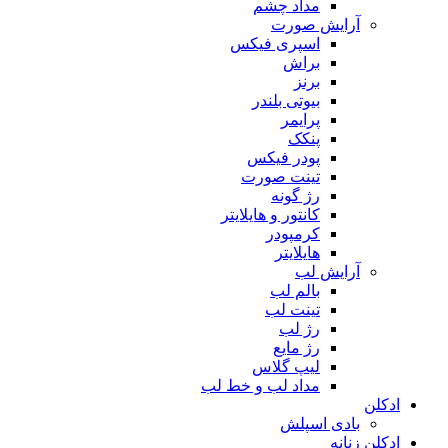
مداد چشم
آرایش صورت
اسپری فیکس
براش
برنز
بیوتی بلندر
پرایمر
پنکک
پودر فیکس
تینت صورت
رژ گونه
کانتور و هایلایتر
کرمپودر
هایلایتر
آرایش لب
بالم لب
تینت لب
رژ لب
رژ مایع
لیپ گلاس
مداد لب و خط لب
ادکلن
بادی اسپلش
ادکلن زنانه