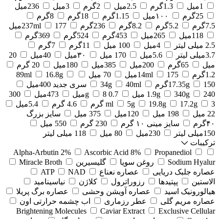
1میل
1.3گرم
2.5میل
2گرم
3میل
236میل
25گرم
۱۰۰میل
1.15گرم
18گرم
8گرم
7.5گرم
5.2گرم
8.2گرم
236گرم
177میل
237ml
118میل
265میل
453گرم
524گرم
369گرم
2.5 میلی لیتر
4میل
100 میل
11گرم
7گرم
3.7میلی لیتر
5.6میل
170 میل
۳۰میل
40میل
20
میل
65گرم
200میل
385میل
180میل
20 گرم
1.2گرم
175میل
14ml
70 میل
16.8g
89ml
150گرم
17.35g
40ml
34g
سری جدید 400میل
240 میل
340g
1.9g
0.7 g
8میل
473میل
300
3 گرم
17.2g
19.8g
5g
ml
4.6 گرم
5.4میل
22 میل
198 میل
120میل
375 میل
سایز بزرگ
۴۰گرم
سایز مینی ۱۰ گرم
230 گرم
550 میل
150میلی لیتر
230میل
80 میل
118 میلی لیتر
ترکیبات
Alpha-Arbutin 2%
Ascorbic Acid 8%
Propanediol
Sodium Hyalur
روغن سویا
گلیسیرین
Miracle Broth
عصاره جلبک دریایی
عصاره نعناع
NAD
ATP
الاستین
پپتیدها
رزوراترول
کلاژن
⁠نیاسینامید
هیالورونیک اسید
عصاره آویشن وحشی
عصاره برگ پریلا
عصاره مریم گلی
عطر رزماری
اب چشمه حرارتی اون
Brightening Molecules
Caviar Extract
Exclusive Cellular