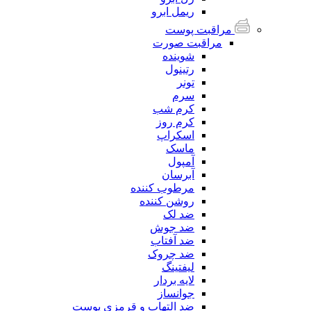
ریمل ابرو
مراقبت پوست
مراقبت صورت
شوینده
رتینول
تونر
سرم
کرم شب
کرم روز
اسکراپ
ماسک
آمپول
آبرسان
مرطوب کننده
روشن کننده
ضد لک
ضد جوش
ضد آفتاب
ضد چروک
لیفتینگ
لایه بردار
جوانساز
ضد التهاب و قرمزی پوست