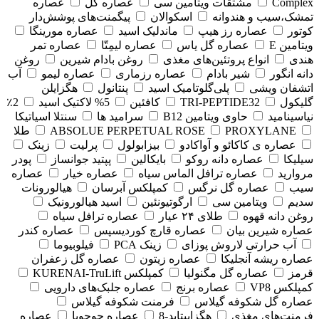
Complex
مشتقات ویتامین سی
عصاره گل
عصاره
تمشک،سیب و هندوانه
اسکوالان
پیگمنت‌های پوشش‌دار
کوتور
عصاره رز هیپ
ماندلیک اسید
عصاره مورینگا
ویتامین E
عصاره گل یاس
عصاره لیمِتّا
عصاره تمر
هندی
انواع پروتئین‌های مغذی
روغن بادام شیرین
روغن
دانه انگور
شیر بادام
عصاره رزماری
عصاره لیمو
آب
اتشفان ویشی
پلی‌گلوتامیک اسید
پنتانول
هگزایلن
گلیکول
TRI-PEPTIDE32
کافئین
5% لاکتیک اسید
2٪
نیاسینامید
حاوی ویتامین B12
سرامید ها
سنتلا اسیاتیکا
PROXYLANE
ABSOLUE PERPETUAL ROSE
طلا
عصاره ی کاکائو و آواکادو
بیزابولول
پرلیت
زینک
سیلیکا
عصاره دانه روکو
بایکالین
پپتید جوانساز
پودر
مروارید
عصاره ترافل الماس سیاه
عصاره خیار
عصاره
سیب
عصاره گل نرگس
کمپلکس آبرسان
هیالورونات
سدیم
ویتامین سی
ارگوتیونئین
اسید هیالورونیک
روغن دانه قهوه
طلای ۲۴ عیار
عصاره ترافل سیاه
عصاره شیرین بیان
عصاره قارچ کوردیسپس
عصاره کندر
آب حرارتی لاروش پوزای
زینک PCA
فیلوبیوما
عصاره ریشه آنجلیکا
عصاره زیتون
عصاره گل زعفران
قرمز
عصاره گل مگنولیا
کمپلکس KURENAI-TruLift
کمپلکس VP8
عصاره برنج
عصاره جلبک‌های دارویی
عصاره گل شکوفه گیلاس
فرمنت شکوفه گیلاس
فرمنت‌های مغذی
هگزاپپتاید-8
عصاره جوجوبا
عصاره