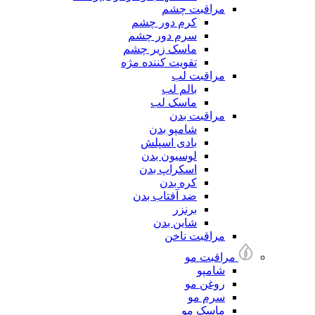
مراقبت چشم
کرم دور چشم
سرم دور چشم
ماسک زیر چشم
تقویت کننده مژه
مراقبت لب
بالم لب
ماسک لب
مراقبت بدن
شامپو بدن
بادی اسپلش
لوسیون بدن
اسکراپ بدن
کره بدن
ضد آفتاب بدن
برنزر
شاین بدن
مراقبت ناخن
مراقبت مو
شامپو
روغن مو
سرم مو
ماسک مو