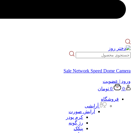
Sale Network Speed Dome Camera
ورود
| عضویت
0
0
تومان
فروشگاه
آرایشی
آرایش صورت
کرم پودر
رژ گونه
پنکک