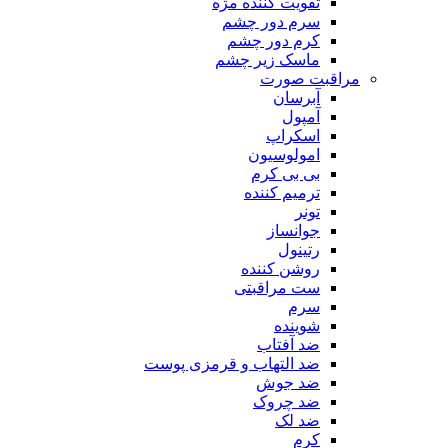
تقویت کننده مژه
سرم دور چشم
کرم دور چشم
ماسک زیر چشم
مراقبت صورت
آبرسان
آمپول
اسکراپ
امولوسیون
بی بی کرم
ترمیم کننده
تونر
جوانساز
رتینول
روشن کننده
ست مراقبتی
سرم
شوینده
ضد آفتاب
ضد التهاب و قرمزی پوست
‌ضد جوش
ضد چروک
ضد لک
کرم