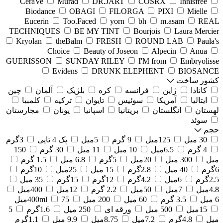
CeraVe
Murad
DR.JART
COSRX
Innisfree
Biodance
OBAGI
FILORGA
PIXI
Mielle
Eucerin
Too.Faced
yorn
bh
m.asam
REAL
TECHNIQUES
BE MY TINT
Bourjois
Laura Mercier
Kryolan
theBalm
FRESH
ROUND LAB
Paula's
Choice
Beauty of Joseon
Alpecin
Anua
GUERISSON
SUNDAY RILEY
I'M from
Embryolisse
Evidens
DRUNK ELEPHENT
BIOSANCE
کشور ساخت
کانادا
ژاپن
فرانسه
کره
بلژیک
آلمان
چین
ایتالیا
آمریکا
سوئیس
تایوان
ترکیه
کلمبیا
لهستان
انگلستان
بریتانیا
اسپانیا
یونان
مجارستان
سوئد
حجم
30 میل
125میل
9 گرم
5میل
پک 4 تایی
3گرم
4 گرم
6.5میل
10 میل
11 میل
30 گرم
150
میل
300 میل
20میل
5گرم
6.8 میل
1.5 گرم
6گرم
40 میل
2.8گرم
15 میل
25میل
10گرم
2.5گرم
6میل
4.2گرم
12گرم
15گرم
35 میل
4.8میل
7میل
50میل
2.2 گرم
12میل
400میل
6 میل
3.5 گرم
60 میل
200 میل
75میل
400ml
15میل
500 میل
ورقه ای
250 میل
1.6گرم
5
میل
4.8گرم
7.2میل
8.75میل
9.9 میل
1.1گرم