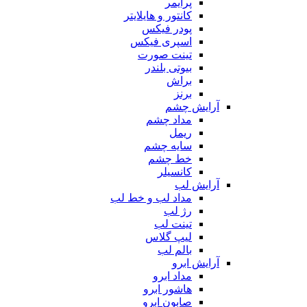
پرایمر
کانتور و هایلایتر
پودر فیکس
اسپری فیکس
تینت صورت
بیوتی بلندر
براش
برنز
آرایش چشم
مداد چشم
ریمل
سایه چشم
خط چشم
کانسیلر
آرایش لب
مداد لب و خط لب
رژ لب
تینت لب
لیپ گلاس
بالم لب
آرایش ابرو
مداد ابرو
هاشور ابرو
صابون ابرو