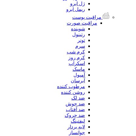
ژل ابرو
ریمل ابرو
مراقبت پوست
مراقبت صورت
شوینده
رتینول
تونر
سرم
کرم شب
کرم روز
اسکراپ
ماسک
آمپول
آبرسان
مرطوب کننده
روشن کننده
ضد لک
ضد جوش
ضد آفتاب
ضد چروک
لیفتینگ
لایه بردار
جوانساز