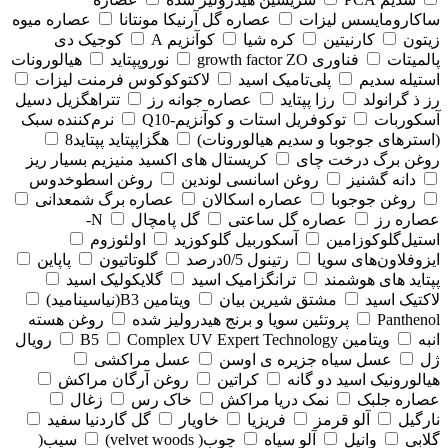
ساکارومایسس لیزات
عصاره گل آرنیکا مونتانا
عصاره میوه
زیتون
کارنیتین
کره شیا
کوآنزیم A
کوجیک دی
پالمیتات
فناوری growth factor ZO
نوروپپتاید
هیالورونات
استیله سدیم
پلی‌تامیک اسید
لاکتوکوکوس فرمنت لیزات
رز ذ گرانولد
رزا پپتاید
عصاره جوانه رز
تتراهگزیل دسیل
آسکوربات
توکوفریل استات و کوآنزیم-Q10
نرم‌کننده سبک
(استرهای جوجوبا و سدیم هیالورونات)
هگزاپپتاید پپتاید8
روغن برگ درخت چای
کریستال های اکسید منیزیم بسیار ریز
دانه گشنیز
روغن اسانسی لوندین
روغن اسطوخدوس
روغن جوجوبا
عصاره اسکالان
عصاره برگ شمعدانی
عصاره رز
عصاره گل ساعتی
گل پامچال
N-
استیل‌گلوکوزامین
آسکوربیل گلوکوزید
اولئوزوم
ایزوفلاون‌های سویا
رتینول 0/5درصد
گلوتاتیون
پاپاین
پپتاید های هوشمند
ترانگزامیک اسید
گلایکولیک اسید
لاکتیک اسید
مشتق شیرین بیان
ویتامین B3(نیاسینامید)
Panthenol
پروتئین سویا و برنج هیدرولیز شده
روغن هسته
انبه
ویتامین B5
Complex UV Expert Technology
رویال
ژل
عسل سیاه جزیره ی اوسن
عسل مراکشی
هیالورونیک اسید دو گانه
کراتین
روغن آرگان مراکش
عصاره جلبک
نمک دریا مراکش
خاک رس
زغال
نارگیل
آلو قرمز
فریزیا
خاویار
گل گاردنیا سفید
گلابی
وانیل
آلو سیاه
چوب( velvet woods)
سیب(