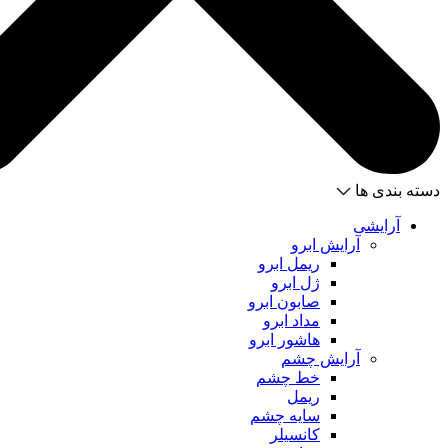
دسته بندی ها
آرایشی
آرایش ابرو
ریمل ابرو
ژل ابرو
صابون ابرو
مداد ابرو
هاشور ابرو
آرایش چشم
خط چشم
ریمل
سایه چشم
کانسیلر