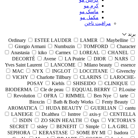
کرم مو
ماسک مو
مکمل مو
مراقبت ناخن
برند
Ordinary
ESTEE LAUDER
LAMER
Maybelline
Giorgio Armani
Numbuzin
TOMFORD
Character
Anastasia
kiko
Carmex
LOREAL
CHANEL
DECORTÉ
Avene
LA Prairie
DIOR
NARS
Yves Saint Laurent
LANCOME
Milano beauty
essence
MAC
NYX
INGLOT
LOCCITANE
Givenchy
VICHY
Charlotte Tillbury
CLARINS
LAROCHE-
POSAY
Kiehls
SHISEIDO
CLINIQUE
BIODERMA
Cle de peau
EQQUAL BERRY
P.Louise
Revolution
OFRA
RIMMEL
Ben Nye
tarte
Bioxcin
Bath & Body Works
Fenty Beauty
AROMATICA
HUDA BEAUTY
GUERLIAN
cantu
LANEIGE
Dr.althea
Isntree
axis-y
CENTELLA
ISDIN
ZO SKIN HEALTH
Ogx
VICTORIA’S
SECRET
sisley
BENEFIT
Simple
L.A GIRL
SEPHORA
KERASTASE
SOME BY MI
Isadora