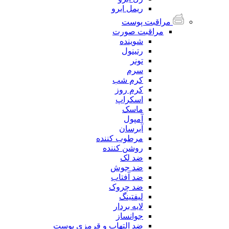
ریمل ابرو
مراقبت پوست
مراقبت صورت
شوینده
رتینول
تونر
سرم
کرم شب
کرم روز
اسکراپ
ماسک
آمپول
آبرسان
مرطوب کننده
روشن کننده
ضد لک
ضد جوش
ضد آفتاب
ضد چروک
لیفتینگ
لایه بردار
جوانساز
ضد التهاب و قرمزی پوست