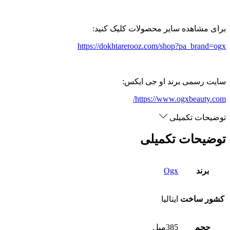
برای مشاهده سایر محصولات کلیک کنید:
https://dokhtarerooz.com/shop?pa_brand=ogx
سایت رسمی برند او جی ایکس:
https://www.ogxbeauty.com/
توضیحات تکمیلی
توضیحات تکمیلی
برند
Ogx
کشور ساخت
ایتالیا
حجم
385میل