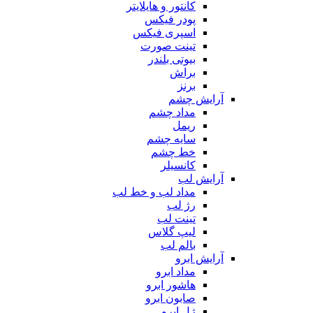
کانتور و هایلایتر
پودر فیکس
اسپری فیکس
تینت صورت
بیوتی بلندر
براش
برنز
آرایش چشم
مداد چشم
ریمل
سایه چشم
خط چشم
کانسیلر
آرایش لب
مداد لب و خط لب
رژ لب
تینت لب
لیپ گلاس
بالم لب
آرایش ابرو
مداد ابرو
هاشور ابرو
صابون ابرو
ژل ابرو