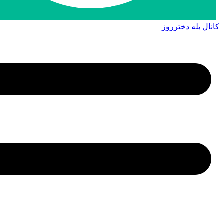
کانال بله دخترروز