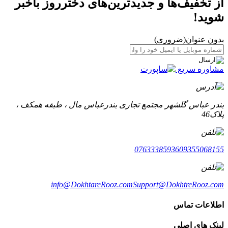
از تخفیف‌ها و جدیدترین‌های دخترروز باخبر
شوید!
بدون عنوان
(ضروری)
مشاوره سریع
بندر عباس گلشهر مجتمع تجاری بندرعباس مال ، طبقه همکف ،
پلاک46
07633385936
09355068155
info@DokhtareRooz.com
Support@DokhtreRooz.com
اطلاعات تماس
لینک های اصلی