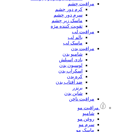
مراقبت چشم
کرم دور چشم
سرم دور چشم
ماسک زیر چشم
تقویت کننده مژه
مراقبت لب
بالم لب
ماسک لب
مراقبت بدن
شامپو بدن
بادی اسپلش
لوسیون بدن
اسکراپ بدن
کره بدن
ضد آفتاب بدن
برنزر
شاین بدن
مراقبت ناخن
مراقبت مو
شامپو
روغن مو
سرم مو
ماسک مو