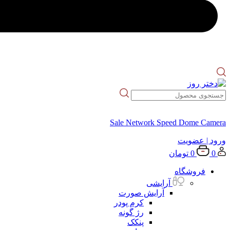
Sale Network Speed Dome Camera
ورود
| عضویت
0
0
تومان
فروشگاه
آرایشی
آرایش صورت
کرم پودر
رژ گونه
پنکک