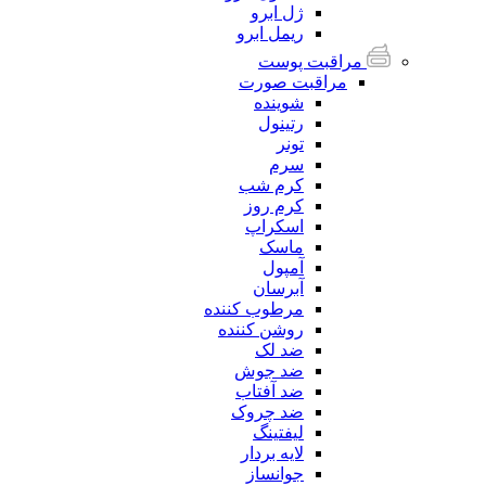
ژل ابرو
ریمل ابرو
مراقبت پوست
مراقبت صورت
شوینده
رتینول
تونر
سرم
کرم شب
کرم روز
اسکراپ
ماسک
آمپول
آبرسان
مرطوب کننده
روشن کننده
ضد لک
ضد جوش
ضد آفتاب
ضد چروک
لیفتینگ
لایه بردار
جوانساز