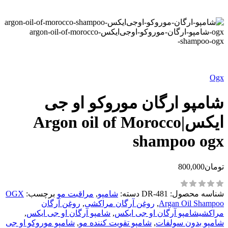
Ogx
شامپو ارگان موروکو او جی
ایکس|Argon oil of Morocco
shampoo ogx
تومان
800,000
شناسه محصول:
DR-481
دسته:
شامپو
,
مراقبت مو
برچسب:
OGX
Argan Oil Shampoo
,
روغن آرگان مراکشی
,
روغن آرگان
مراکشیشامپو آرگان او جی ایکس
,
شامپو آرگان او جی ایکس
,
شامپو بدون سولفات
,
شامپو تقویت کننده مو
,
شامپو موروکو او جی