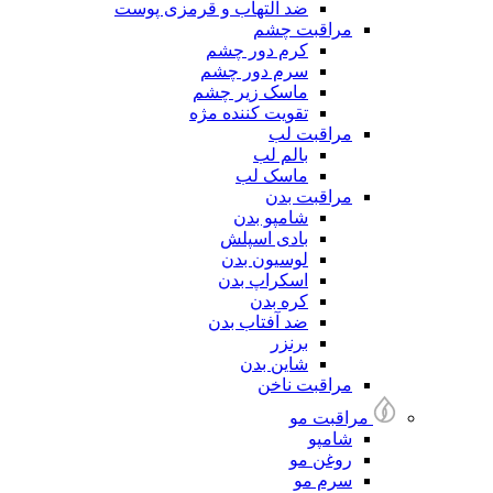
ضد التهاب و قرمزی پوست
مراقبت چشم
کرم دور چشم
سرم دور چشم
ماسک زیر چشم
تقویت کننده مژه
مراقبت لب
بالم لب
ماسک لب
مراقبت بدن
شامپو بدن
بادی اسپلش
لوسیون بدن
اسکراپ بدن
کره بدن
ضد آفتاب بدن
برنزر
شاین بدن
مراقبت ناخن
مراقبت مو
شامپو
روغن مو
سرم مو