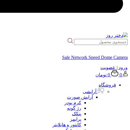
Sale Network Speed Dome Camera
ورود
| عضویت
0
0
تومان
فروشگاه
آرایشی
آرایش صورت
کرم پودر
رژ گونه
پنکک
پرایمر
کانتور و هایلایتر