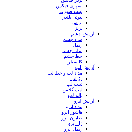
پودر فیکس
اسپری فیکس
تینت صورت
بیوتی بلندر
براش
برنز
آرایش چشم
مداد چشم
ریمل
سایه چشم
خط چشم
کانسیلر
آرایش لب
مداد لب و خط لب
رژ لب
تینت لب
لیپ گلاس
بالم لب
آرایش ابرو
مداد ابرو
هاشور ابرو
صابون ابرو
ژل ابرو
ریمل ابرو