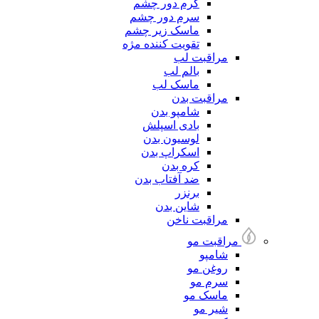
کرم دور چشم
سرم دور چشم
ماسک زیر چشم
تقویت کننده مژه
مراقبت لب
بالم لب
ماسک لب
مراقبت بدن
شامپو بدن
بادی اسپلش
لوسیون بدن
اسکراپ بدن
کره بدن
ضد آفتاب بدن
برنزر
شاین بدن
مراقبت ناخن
مراقبت مو
شامپو
روغن مو
سرم مو
ماسک مو
شیر مو