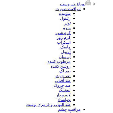
مراقبت پوست
مراقبت صورت
شوینده
رتینول
تونر
سرم
کرم شب
کرم روز
اسکراپ
ماسک
آمپول
آبرسان
مرطوب کننده
روشن کننده
ضد لک
ضد جوش
ضد آفتاب
ضد چروک
لیفتینگ
لایه بردار
جوانساز
ضد التهاب و قرمزی پوست
مراقبت چشم