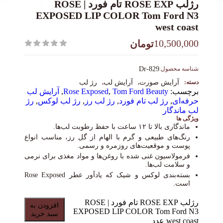
رژلب ROSE EXP تام فورد | ROSE
EXPOSED LIP COLOR Tom Ford N3
west coast
10,500,000
تومان
شناسه محصول:
Dr-829
دسته:
آرایش صورت
,
آرایش لب
,
رژ لب
برچسب:
Tom Ford Beauty
,
Rose Exposed
,
آرایش لب
حرفه‌ای
,
رژ لب تام فورد
,
رژ لب رز
,
رژ لب لوکس
,
رژ
لب ماندگار
ویژگی ها
ماندگاری بالا تا ۱۲ ساعت با حفظ رطوبت لب‌ها.
رنگ‌های طبیعی و گرم با الهام از گل رز، مناسب انواع
پوست و موقعیت‌های روزمره و رسمی.
فرمولاسیون غنی شده با روغن‌ها و مواد مغذی برای نرمی
و سلامت لب‌ها.
بسته‌بندی لوکس و شیک که یادآور عطر Rose Exposed
است.
رژلب ROSE EXP تام فورد | ROSE
افزودن به
EXPOSED LIP COLOR Tom Ford N3
سبد خرید
west coast عدد