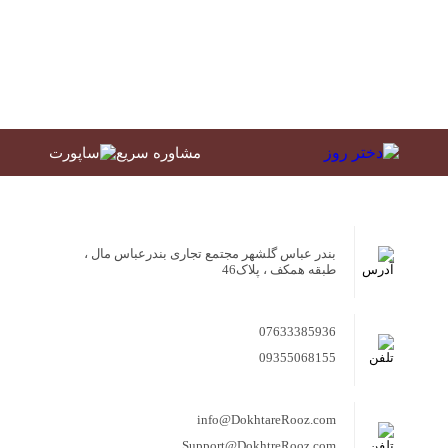
مشاوره سریع
بندر عباس گلشهر مجتمع تجاری بندرعباس مال ،
طبقه همکف ، پلاک46
07633385936
09355068155
info@DokhtareRooz.com
Support@DokhtreRooz.com