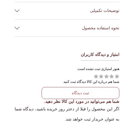
توضیحات تکمیلی
برند
TOMFORD
نحوه استفاده محصول
با براش مخصوص یا مستقیم از رژ لب، رنگ را روی لب‌ها
کشور ساخت
بلژیک
بزنید. برای ماندگاری بیشتر، می‌توانید ابتدا از خط لب
حجم
3گرم
امتیاز و دیدگاه کاربران
استفاده کنید یا لایه دوم را اضافه کنید.
رنگ ها
N3 west coast
هنوز امتیازی ثبت نشده است
شما هم درباره این کالا دیدگاه ثبت کنید
ثبت دیدگاه
شما هم می‌توانید در مورد این کالا نظر دهید.
اگر این محصول را قبلا از دختر روز خریده باشید، دیدگاه شما
به عنوان خریدار ثبت خواهد شد.