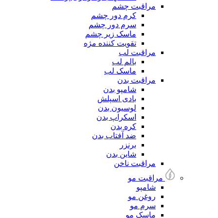
مراقبت چشم
کرم دور چشم
سرم دور چشم
ماسک زیر چشم
تقویت کننده مژه
مراقبت لب
بالم لب
ماسک لب
مراقبت بدن
شامپو بدن
بادی اسپلش
لوسیون بدن
اسکراپ بدن
کره بدن
ضد آفتاب بدن
برنزر
شاین بدن
مراقبت ناخن
مراقبت مو
شامپو
روغن مو
سرم مو
ماسک مو