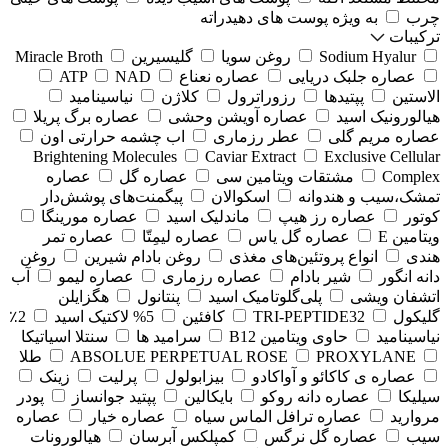
چرب
به ویژه پوست های دهیدراته
ترکیبات
Sodium Hyalur
روغن سویا
گلیسیرین
Miracle Broth
عصاره جلبک دریایی
عصاره نعناع
NAD
ATP
الاستین
پپتیدها
رزوراترول
کلاژن
⁠نیاسینامید
هیالورونیک اسید
عصاره آویشن وحشی
عصاره برگ پریلا
عصاره مریم گلی
عطر رزماری
اب چشمه حرارتی اون
Brightening Molecules
Caviar Extract
Exclusive Cellular
Complex
مشتقات ویتامین سی
عصاره گل
عصاره
تمشک،سیب و هندوانه
اسکوالان
پیگمنت‌های پوشش‌دار
کوتور
عصاره رز هیپ
ماندلیک اسید
عصاره مورینگا
ویتامین E
عصاره گل یاس
عصاره لیمِتّا
عصاره تمر
هندی
انواع پروتئین‌های مغذی
روغن بادام شیرین
روغن
دانه انگور
شیر بادام
عصاره رزماری
عصاره لیمو
آب
اتشفان ویشی
پلی‌گلوتامیک اسید
پنتانول
هگزایلن
گلیکول
TRI-PEPTIDE32
کافئین
5% لاکتیک اسید
2٪
نیاسینامید
حاوی ویتامین B12
سرامید ها
سنتلا اسیاتیکا
PROXYLANE
ABSOLUE PERPETUAL ROSE
طلا
عصاره ی کاکائو و آواکادو
بیزابولول
پرلیت
زینک
سیلیکا
عصاره دانه روکو
بایکالین
پپتید جوانساز
پودر
مروارید
عصاره ترافل الماس سیاه
عصاره خیار
عصاره
سیب
عصاره گل نرگس
کمپلکس آبرسان
هیالورونات