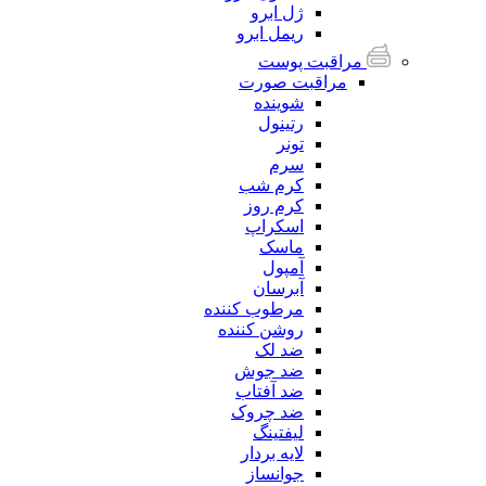
ژل ابرو
ریمل ابرو
مراقبت پوست
مراقبت صورت
شوینده
رتینول
تونر
سرم
کرم شب
کرم روز
اسکراپ
ماسک
آمپول
آبرسان
مرطوب کننده
روشن کننده
ضد لک
ضد جوش
ضد آفتاب
ضد چروک
لیفتینگ
لایه بردار
جوانساز