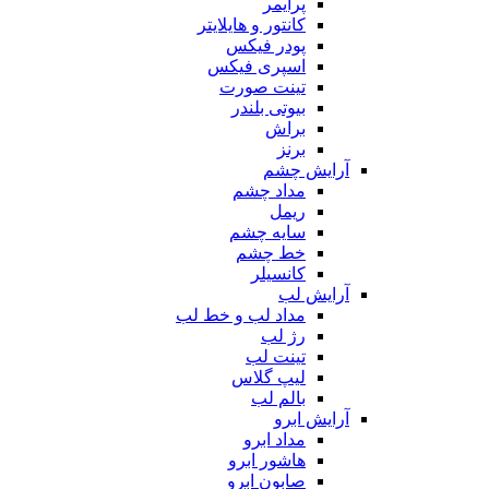
پرایمر
کانتور و هایلایتر
پودر فیکس
اسپری فیکس
تینت صورت
بیوتی بلندر
براش
برنز
آرایش چشم
مداد چشم
ریمل
سایه چشم
خط چشم
کانسیلر
آرایش لب
مداد لب و خط لب
رژ لب
تینت لب
لیپ گلاس
بالم لب
آرایش ابرو
مداد ابرو
هاشور ابرو
صابون ابرو