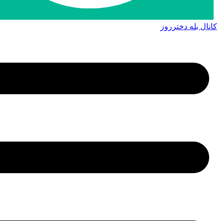
کانال بله دخترروز