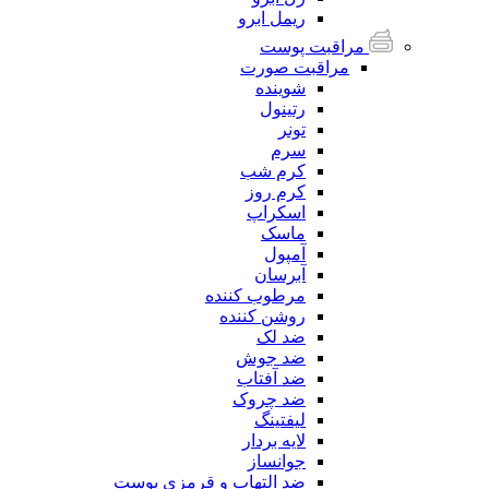
ریمل ابرو
مراقبت پوست
مراقبت صورت
شوینده
رتینول
تونر
سرم
کرم شب
کرم روز
اسکراپ
ماسک
آمپول
آبرسان
مرطوب کننده
روشن کننده
ضد لک
ضد جوش
ضد آفتاب
ضد چروک
لیفتینگ
لایه بردار
جوانساز
ضد التهاب و قرمزی پوست