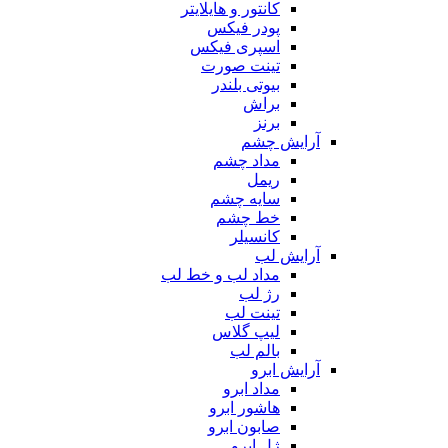
کانتور و هایلایتر
پودر فیکس
اسپری فیکس
تینت صورت
بیوتی بلندر
براش
برنز
آرایش چشم
مداد چشم
ریمل
سایه چشم
خط چشم
کانسیلر
آرایش لب
مداد لب و خط لب
رژ لب
تینت لب
لیپ گلاس
بالم لب
آرایش ابرو
مداد ابرو
هاشور ابرو
صابون ابرو
ژل ابرو