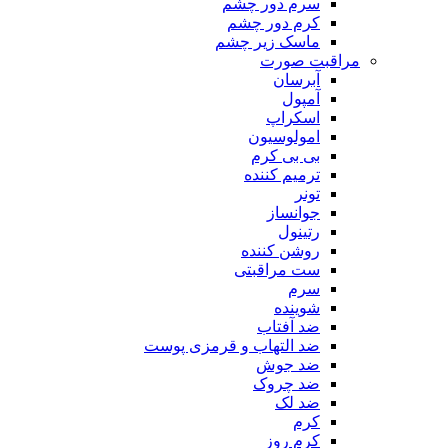
سرم دور چشم
کرم دور چشم
ماسک زیر چشم
مراقبت صورت
آبرسان
آمپول
اسکراپ
امولوسیون
بی بی کرم
ترمیم کننده
تونر
جوانساز
رتینول
روشن کننده
ست مراقبتی
سرم
شوینده
ضد آفتاب
ضد التهاب و قرمزی پوست
‌ضد جوش
ضد چروک
ضد لک
کرم
کرم روز