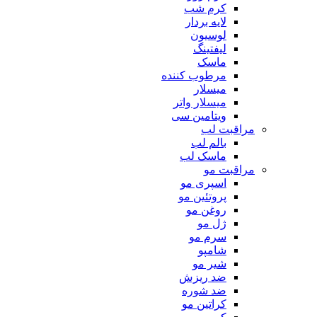
کرم شب
لایه بردار
لوسیون
لیفتینگ
ماسک
مرطوب کننده
میسلار
میسلار واتر
ویتامین سی
مراقبت لب
بالم لب
ماسک لب
مراقبت مو
اسپری مو
پروتئین مو
روغن مو
ژل مو
سرم مو
شامپو
شیر مو
ضد ریزش
ضد شوره
کراتین مو