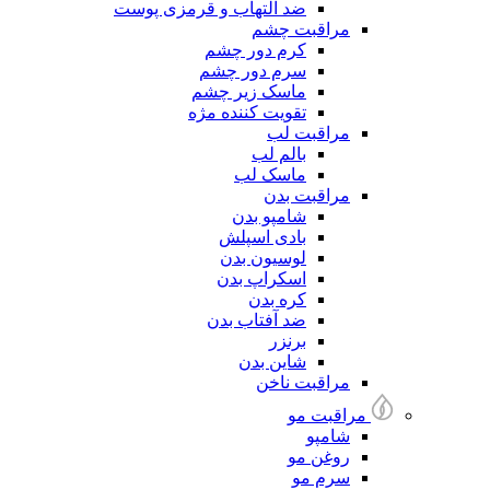
ضد التهاب و قرمزی پوست
مراقبت چشم
کرم دور چشم
سرم دور چشم
ماسک زیر چشم
تقویت کننده مژه
مراقبت لب
بالم لب
ماسک لب
مراقبت بدن
شامپو بدن
بادی اسپلش
لوسیون بدن
اسکراپ بدن
کره بدن
ضد آفتاب بدن
برنزر
شاین بدن
مراقبت ناخن
مراقبت مو
شامپو
روغن مو
سرم مو