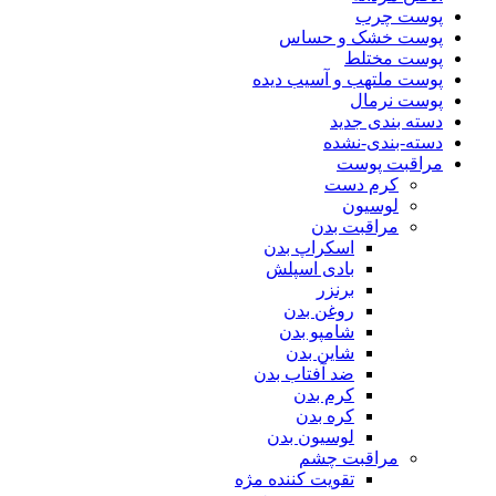
پوست چرب
پوست خشک و حساس
پوست مختلط
پوست ملتهب و آسیب دیده
پوست نرمال
دسته بندی جدید
دسته-بندی-نشده
مراقبت پوست
کرم دست
لوسیون
مراقبت بدن
اسکراپ بدن
بادی اسپلش
برنزر
روغن بدن
شامپو بدن
شاین بدن
ضد آفتاب بدن
کرم بدن
کره بدن
لوسیون بدن
مراقبت چشم
تقویت کننده مژه