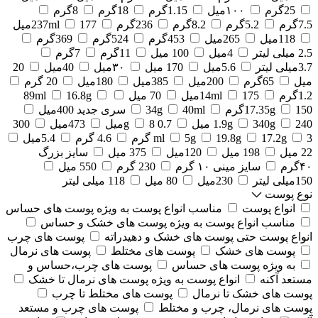
25گرم
۱۰۰میل
1.15گرم
18گرم
8گرم
7.5گرم
5.2گرم
8.2گرم
236گرم
177میل
237ml
118میل
265میل
453گرم
524گرم
369گرم
2.5 میلی لیتر
4میل
100 میل
11گرم
7گرم
3.7میلی لیتر
5.6میل
170 میل
۳۰میل
40میل
20
میل
65گرم
200میل
385میل
180میل
20 گرم
1.2گرم
175میل
14ml
70 میل
16.8g
89ml
150گرم
17.35g
40ml
34g
سری جدید 400میل
240 میل
340g
1.9g
0.7 g
8میل
473میل
300
3 گرم
17.2g
19.8g
5g
ml
4.6 گرم
5.4میل
22 میل
198 میل
120میل
375 میل
سایز بزرگ
۴۰گرم
سایز مینی ۱۰ گرم
230 گرم
550 میل
150میلی لیتر
230میل
80 میل
118 میلی لیتر
نوع پوست
انواع پوست
مناسب انواع پوست به ویژه پوست های حساس
مناسب انواع پوست به ویژه پوست های خشک و حساس
انواع پوست حتی پوست های خشک و دهیدراته
پوست های چرب
پوست های خشک
پوست های مختلط
پوست های نرمال
به ویژه پوست های حساس
پوست های چرب،حساس و
مستعد آکنه
انواع پوست به ویژه پوست های نرمال تا خشک
پوست های خشک تا نرمال
پوست های مختلط تا چرب
پوست های نرمال، چرب و مختلط
پوست های چرب و مستعد