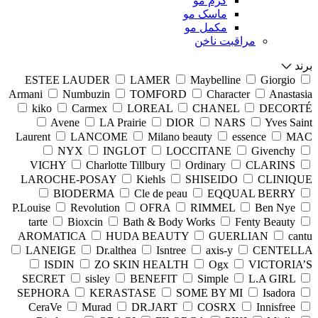
کرم مو
ماسک مو
مکمل مو
مراقبت ناخن
برند
ESTEE LAUDER
LAMER
Maybelline
Giorgio
Armani
Numbuzin
TOMFORD
Character
Anastasia
kiko
Carmex
LOREAL
CHANEL
DECORTÉ
Avene
LA Prairie
DIOR
NARS
Yves Saint
Laurent
LANCOME
Milano beauty
essence
MAC
NYX
INGLOT
LOCCITANE
Givenchy
VICHY
Charlotte Tillbury
Ordinary
CLARINS
LAROCHE-POSAY
Kiehls
SHISEIDO
CLINIQUE
BIODERMA
Cle de peau
EQQUAL BERRY
P.Louise
Revolution
OFRA
RIMMEL
Ben Nye
tarte
Bioxcin
Bath & Body Works
Fenty Beauty
AROMATICA
HUDA BEAUTY
GUERLIAN
cantu
LANEIGE
Dr.althea
Isntree
axis-y
CENTELLA
ISDIN
ZO SKIN HEALTH
Ogx
VICTORIA’S
SECRET
sisley
BENEFIT
Simple
L.A GIRL
SEPHORA
KERASTASE
SOME BY MI
Isadora
CeraVe
Murad
DR.JART
COSRX
Innisfree