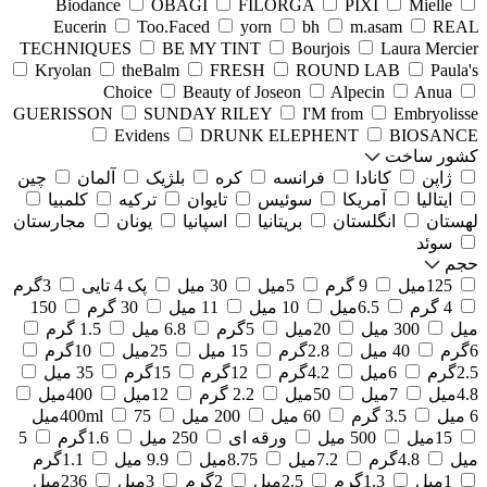
Biodance
OBAGI
FILORGA
PIXI
Mielle
Eucerin
Too.Faced
yorn
bh
m.asam
REAL
TECHNIQUES
BE MY TINT
Bourjois
Laura Mercier
Kryolan
theBalm
FRESH
ROUND LAB
Paula's
Choice
Beauty of Joseon
Alpecin
Anua
GUERISSON
SUNDAY RILEY
I'M from
Embryolisse
Evidens
DRUNK ELEPHENT
BIOSANCE
کشور ساخت
ژاپن
کانادا
فرانسه
کره
بلژیک
آلمان
چین
ایتالیا
آمریکا
سوئیس
تایوان
ترکیه
کلمبیا
لهستان
انگلستان
بریتانیا
اسپانیا
یونان
مجارستان
سوئد
حجم
125میل
9 گرم
5میل
30 میل
پک 4 تایی
3گرم
4 گرم
6.5میل
10 میل
11 میل
30 گرم
150
میل
300 میل
20میل
5گرم
6.8 میل
1.5 گرم
6گرم
40 میل
2.8گرم
15 میل
25میل
10گرم
2.5گرم
6میل
4.2گرم
12گرم
15گرم
35 میل
4.8میل
7میل
50میل
2.2 گرم
12میل
400میل
6 میل
3.5 گرم
60 میل
200 میل
75میل
400ml
15میل
500 میل
ورقه ای
250 میل
1.6گرم
5
میل
4.8گرم
7.2میل
8.75میل
9.9 میل
1.1گرم
1میل
1.3گرم
2.5میل
2گرم
3میل
236میل