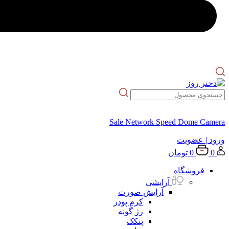
Sale Network Speed Dome Camera
ورود
| عضویت
0
0
تومان
فروشگاه
آرایشی
آرایش صورت
کرم پودر
رژ گونه
پنکک