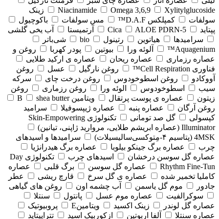
لیلی
عصاره انار
عصاره چای سبز
فرمنت نارگیل
Xylitylglucoside
Omega 3,6,9
Niacinamide
زینک
سولفات
کمپلکس D.A.F™
مس سولفات
باکوچیول
پپتاید
5-Cica
ALOE PDRN
آرتمیستا
آب یخی گلشی
سرامیدها
هیاتوین
رتینول
bio
شی‌باتر
Aquagenium™
آلوئه ورا
بیوتین
پودر کهربا
روغن و
عصاره رزماری
عصاره ریحان
عصاره ی ارکید طلایی
فناوری Cell Respiration™
روغن نارگیل
عسل
روغن
آووکادو
روغن اسطوخودوس
روغن درخت چای
سرکه
سیب
اسطوخودوس
الوئه ورا
روغن رزماری
روغن
زیتون
عصاره ی پوست پرتقال
ویتامین B
shea butter
روغن آرگان
عصاره پنبه
عصاره ژیپسوفیلا
سرامید
کپسولی
گل صد تومانی
تکنولوژی Skin-Empowering
Illuminator (عصاره ابریشم طلایی، مروارید ژاپنی، تیانین)
4MSK (پتاسیم ۴‑مِتوکسی‌سالیسیلات)
سرامیدها و اسیدهای
چرب
عصاره برگ جینکو بیلوبا
عصاره برگ هیدرانژیا
عصاره گل سوسن درخشان
اسیدهای چرب
تکنولوژی Day
Rhythm Fine‑Tun
عصاره گل سوسن
برگ قلبی
عصاره
کاملیا تخمیر شده
عصاره ی گل سرخ
قارچ ریشی
عطر
جادور
موم گل یاسمن
آب چشمه اون
روغن های گیاهی
سوکرالفیت
عصاره موم عسل
پانتول
سنتلا
عصاره گل لوندر
زینک اکسید
ویتامینE
پروبیوتیک
عصاره سنتلا
آلفا اربوتین
ازکوربیک اسید
تتراپپتاید