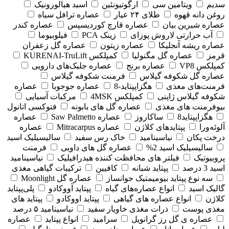
سدیم
ویتامین سی
ارگوتیونئین
اسید هیالورونیک
روغن دانه قهوه
طلای ۲۴ عیار
عصاره ترافل سیاه
عصاره شیرین بیان
عصاره قارچ کوردیسپس
عصاره کندر
آب حرارتی لاروش پوزای
زینک PCA
فیلوبیوما
عصاره ریشه آنجلیکا
عصاره زیتون
عصاره گل زعفران
قرمز
عصاره گل مگنولیا
کمپلکس KURENAI-TruLift
کمپلکس VP8
عصاره برنج
عصاره جلبک‌های دارویی
عصاره گل شکوفه گیلاس
فرمنت شکوفه گیلاس
فرمنت‌های مغذی
هگزاپپتاید-8
عصاره جوجوبا
عصاره
شکوفه گیلاس ژاپنی
کمپلکس 4MSK
مرکبات آسیایی
بیوفرمنت های مغذی
عصاره گل های بابونه
فنوکسی اتانول
هگزاپپتاید8
ساکاروز
عصاره Saw Palmetto
عصاره
آلوئه‌ورا
پپتایدهای کلاژن
عصاره Mitracarpus
عصاره
درخت پکان
نیاسینامید
خاک رس سفید
سالیسیلیک اسید
سالیسیلیک اسید 2%
عصاره گل های داویی
فرمنت
پروبیوتیک
فیلتر های محافظت کننده هیدرافیلیک
نیاسینامید
اسید 3 درصد
پپتاید شبانه
کافیین
ترکیبات گیاهی مغذی
سه نوع پپتاید بیومیمتیک جوانساز
عصاره گل Moonlight
گالیک اسید
انواع عصاره‌های گیاه
پپتاید آووکادو
پلی‌پپتاید
کلاژن
انواع عصاره های گیاهی
پپتاید اووکادو
پپتاید های
مغذی پوست
ذرات مغذی خاویار سفید
نیاسینامید ۵ درصد
عصاره ی گل رز گرانویل
سرامید
انواع پپتاید
عصاره