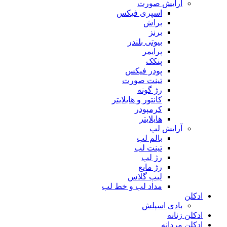
آرایش صورت
اسپری فیکس
براش
برنز
بیوتی بلندر
پرایمر
پنکک
پودر فیکس
تینت صورت
رژ گونه
کانتور و هایلایتر
کرمپودر
هایلایتر
آرایش لب
بالم لب
تینت لب
رژ لب
رژ مایع
لیپ گلاس
مداد لب و خط لب
ادکلن
بادی اسپلش
ادکلن زنانه
ادکلن مردانه