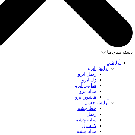
دسته بندی ها
آرایشی
آرایش ابرو
ریمل ابرو
ژل ابرو
صابون ابرو
مداد ابرو
هاشور ابرو
آرایش چشم
خط چشم
ریمل
سایه چشم
کانسیلر
مداد چشم