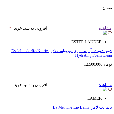
تومان
مشاهده
افزودن به سبد خرید
ESTEE LAUDER
فوم شوینده آبرسان ری‌نوتریواستیلادر | EstéeLauderRe-Nutriv
Hydrating Foam Clean
تومان12,500,000
مشاهده
افزودن به سبد خرید
LAMER
بالم لب لامر | La Mer The Lip Balm