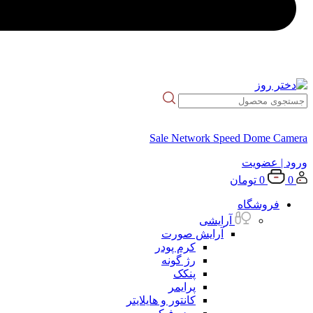
Sale Network Speed Dome Camera
ورود
| عضویت
0
0
تومان
فروشگاه
آرایشی
آرایش صورت
کرم پودر
رژ گونه
پنکک
پرایمر
کانتور و هایلایتر