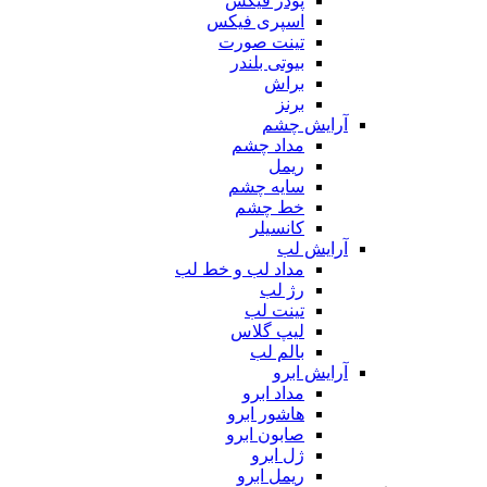
پودر فیکس
اسپری فیکس
تینت صورت
بیوتی بلندر
براش
برنز
آرایش چشم
مداد چشم
ریمل
سایه چشم
خط چشم
کانسیلر
آرایش لب
مداد لب و خط لب
رژ لب
تینت لب
لیپ گلاس
بالم لب
آرایش ابرو
مداد ابرو
هاشور ابرو
صابون ابرو
ژل ابرو
ریمل ابرو