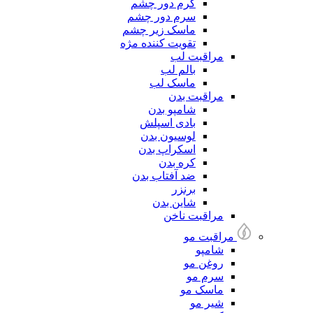
کرم دور چشم
سرم دور چشم
ماسک زیر چشم
تقویت کننده مژه
مراقبت لب
بالم لب
ماسک لب
مراقبت بدن
شامپو بدن
بادی اسپلش
لوسیون بدن
اسکراپ بدن
کره بدن
ضد آفتاب بدن
برنزر
شاین بدن
مراقبت ناخن
مراقبت مو
شامپو
روغن مو
سرم مو
ماسک مو
شیر مو