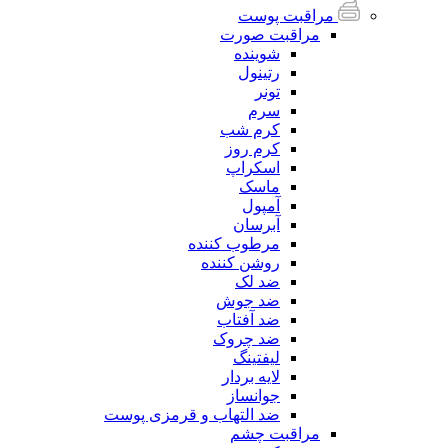
مراقبت پوست
مراقبت صورت
شوینده
رتینول
تونر
سرم
کرم شب
کرم روز
اسکراپ
ماسک
آمپول
آبرسان
مرطوب کننده
روشن کننده
ضد لک
ضد جوش
ضد آفتاب
ضد چروک
لیفتینگ
لایه بردار
جوانساز
ضد التهاب و قرمزی پوست
مراقبت چشم