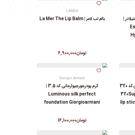
LAMER
یلادر |
بالم لب لامر | La Mer The Lip Balm
Es
H
تومان6,900,000
Giorgio Armani
رژ مایع مات سوپر استی‌ برندمیبلین کد 320
کرم پودرجورجیوآرمانی کد 3.5 |
Luminous silk perfect
| 320Su
foundation Giorgioarmani
lip sti
تومان16,100,000