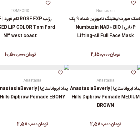
TOMFORD
Numbuzin
ماسک صورت لیفتینگ نامبوزین شماه 9 پک
رژلب
4 تایی | Numbuzin NAD+ BIO
ED LIP COLOR Tom Ford
N3 west coast
Lifting-sil Full Face Mask
تومان2,150,000
تومان10,500,000
Anastasia
Anastasia
پماد ابرواناستازیا | AnastasiaBeverly
پماد ابرواناستازیا | astasiaBeverly
Hills Dipbrow Pomade EBONY
Hills Dipbrow Pomade MEDIUM
BROWN
تومان2,580,000
تومان2,580,000