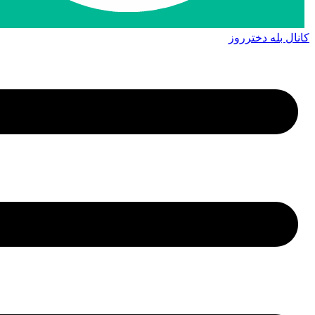
کانال بله دخترروز