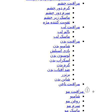
مراقبت چشم
کرم دور چشم
سرم دور چشم
ماسک زیر چشم
تقویت کننده مژه
مراقبت لب
بالم لب
ماسک لب
مراقبت بدن
شامپو بدن
بادی اسپلش
لوسیون بدن
اسکراپ بدن
کره بدن
ضد آفتاب بدن
برنزر
شاین بدن
مراقبت ناخن
مراقبت مو
شامپو
روغن مو
سرم مو
ماسک مو