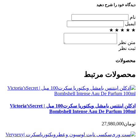
دیدگاه خود را شرح دهید
نام
ایمیل
★
★
★
★
★
متن نظر
ثبت نظر
محصولات
محصولات مرتبط
ادکلن اینتنس بامشل ویکتوریا سکرت100 میل | Victoria’sSecret
Bombshell Intense Aau De Parfum 100ml
تومان
27,980,000