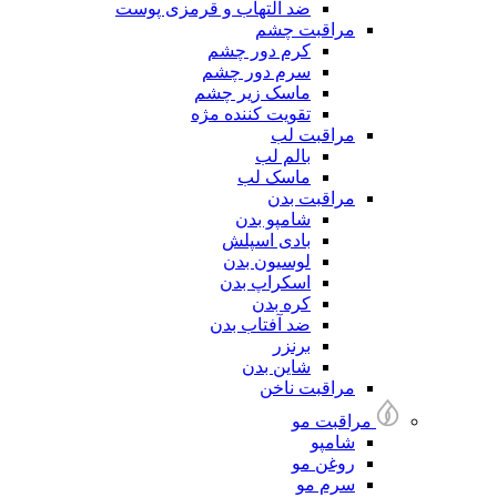
ضد التهاب و قرمزی پوست
مراقبت چشم
کرم دور چشم
سرم دور چشم
ماسک زیر چشم
تقویت کننده مژه
مراقبت لب
بالم لب
ماسک لب
مراقبت بدن
شامپو بدن
بادی اسپلش
لوسیون بدن
اسکراپ بدن
کره بدن
ضد آفتاب بدن
برنزر
شاین بدن
مراقبت ناخن
مراقبت مو
شامپو
روغن مو
سرم مو