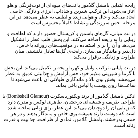
رایحه ابتدایی بامشل گلامور با نت‌های میوه‌ای از توت‌فرنگی و هلو
آغاز می‌شود. این ترکیب شیرین و شاداب، انرژی و تازگی خاصی
ایجاد می‌کند و حال و هوایی زنده و لطیف به عطر می‌دهد. در این
مرحله، حس سرزندگی و نشاط کاملاً محسوس است.
در نت میانی، گل‌های یاسمن و کریستال حضور دارند که لطافت و
زیبایی را به رایحه اضافه می‌کنند. این بخش قلب عطر را تشکیل
می‌دهد و آن را برای استفاده در موقعیت‌های روزانه یا خاص،
دل‌پذیر و ماندگار می‌سازد. رایحه‌ی گل‌ها تعادل دلنشینی میان
طراوت و زنانگی برقرار می‌کند.
در نت پایانی، ترکیب وانیل و کهربا رایحه را تکمیل می‌کند. این بخش
با گرما و شیرینی ملایم خود، حس آرامش و جذابیتی عمیق به عطر
می‌بخشد. پخش بوی بالا و ماندگاری طولانی آن باعث می‌شود تا
ساعت‌ها روی پوست یا لباس باقی بماند.
ادکلن بامشل گلامور از برند ویکتوریاسکرت (Bombshell Glamour) با
طراحی ظریف و شیشه‌ای درخشان، ظاهری لوکس و مدرن دارد
که زیبایی آن را دوچندان می‌کند. این عطر برای زنانی ساخته شده
است که دوست دارند همیشه بوی خاص و ماندگار بدهند و در هر
جمعی بدرخشند. بامشل گلامور، نمادی از ظرافت، جذابیت و قدرت
زنانه است.