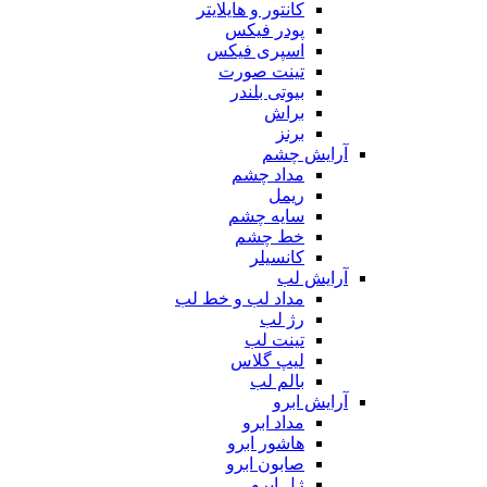
کانتور و هایلایتر
پودر فیکس
اسپری فیکس
تینت صورت
بیوتی بلندر
براش
برنز
آرایش چشم
مداد چشم
ریمل
سایه چشم
خط چشم
کانسیلر
آرایش لب
مداد لب و خط لب
رژ لب
تینت لب
لیپ گلاس
بالم لب
آرایش ابرو
مداد ابرو
هاشور ابرو
صابون ابرو
ژل ابرو