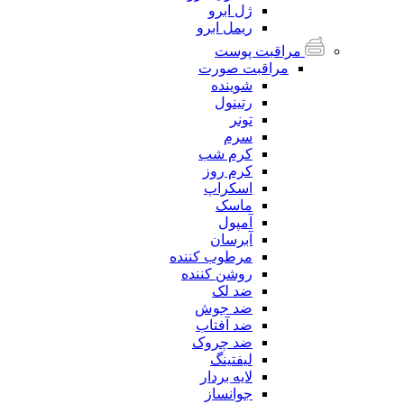
ژل ابرو
ریمل ابرو
مراقبت پوست
مراقبت صورت
شوینده
رتینول
تونر
سرم
کرم شب
کرم روز
اسکراپ
ماسک
آمپول
آبرسان
مرطوب کننده
روشن کننده
ضد لک
ضد جوش
ضد آفتاب
ضد چروک
لیفتینگ
لایه بردار
جوانساز