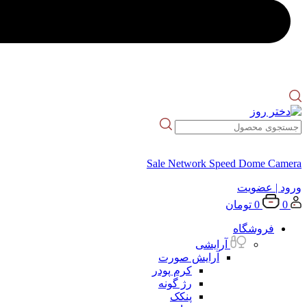
Sale Network Speed Dome Camera
ورود
| عضویت
0
0
تومان
فروشگاه
آرایشی
آرایش صورت
کرم پودر
رژ گونه
پنکک