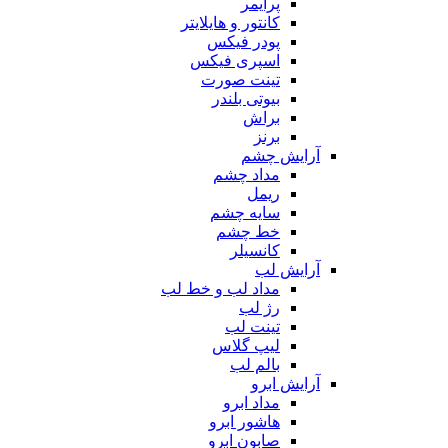
پرایمر
کانتور و هایلایتر
پودر فیکس
اسپری فیکس
تینت صورت
بیوتی بلندر
براش
برنز
آرایش چشم
مداد چشم
ریمل
سایه چشم
خط چشم
کانسیلر
آرایش لب
مداد لب و خط لب
رژ لب
تینت لب
لیپ گلاس
بالم لب
آرایش ابرو
مداد ابرو
هاشور ابرو
صابون ابرو