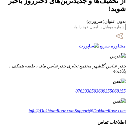
از تخفیف‌ها و جدیدترین‌های دخترروز باخبر
شوید!
بدون عنوان
(ضروری)
مشاوره سریع
بندر عباس گلشهر مجتمع تجاری بندرعباس مال ، طبقه همکف ،
پلاک46
07633385936
09355068155
info@DokhtareRooz.com
Support@DokhtreRooz.com
اطلاعات تماس