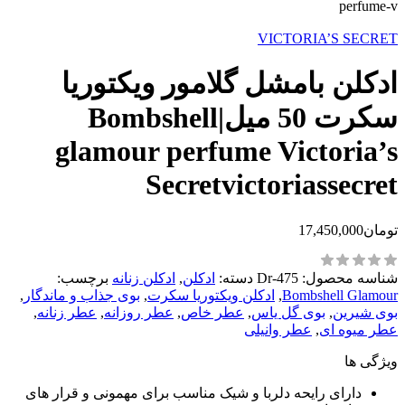
VICTORIA’S SECRET
ادکلن بامشل گلامور ویکتوریا
سکرت 50 میل|Bombshell
glamour perfume Victoria’s
Secretvictoriassecret
تومان
17,450,000
شناسه محصول:
Dr-475
دسته:
ادکلن
,
ادکلن زنانه
برچسب:
Bombshell Glamour
,
ادکلن ویکتوریا سکرت
,
بوی جذاب و ماندگار
,
بوی شیرین
,
بوی گل یاس
,
عطر خاص
,
عطر روزانه
,
عطر زنانه
,
عطر میوه ای
,
عطر وانیلی
ویژگی ها
دارای رایحه دلربا و شیک مناسب برای مهمونی و قرار های