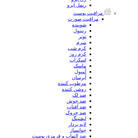
ریمل ابرو
مراقبت پوست
مراقبت صورت
شوینده
رتینول
تونر
سرم
کرم شب
کرم روز
اسکراپ
ماسک
آمپول
آبرسان
مرطوب کننده
روشن کننده
ضد لک
ضد جوش
ضد آفتاب
ضد چروک
لیفتینگ
لایه بردار
جوانساز
ضد التهاب و قرمزی پوست