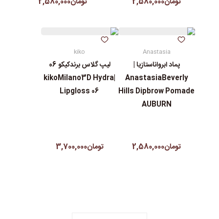
تومان2,580,000
تومان2,580,000
kiko
Anastasia
پماد ابرواناستازیا |
لیپ گلاس‌ برندکیکو 06
|kikoMilano3D Hydra
AnastasiaBeverly
Lipgloss 06
Hills Dipbrow Pomade
AUBURN
تومان2,580,000
تومان3,700,000