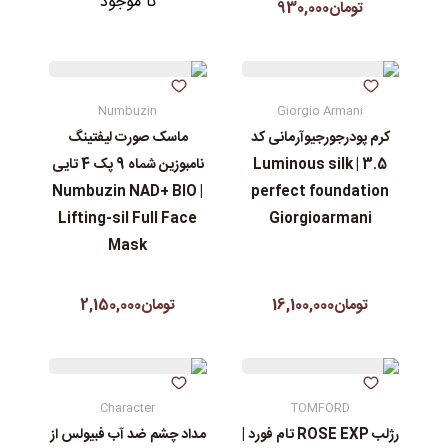
نا موجود
تومان930,000
Numbuzin
Giorgio Armani
کرم پودرجورجیوآرمانی کد
ماسک صورت لیفتینگ
3.5 | Luminous silk
نامبوزین شماه 9 پک 4 تایی
| Numbuzin NAD+ BIO
perfect foundation
Lifting-sil Full Face
Giorgioarmani
Mask
تومان16,100,000
تومان2,150,000
Character
TOMFORD
رژلب ROSE EXP تام فورد |
مداد چشم ضد آب فبیولس از