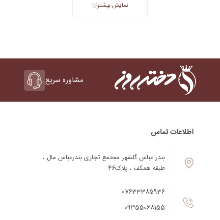
نمایش بیشتر
مشاوره سریع
اطلاعات تماس
بندر عباس گلشهر مجتمع تجاری بندرعباس مال ،
طبقه همکف ، پلاک46
07633385936
09355068155