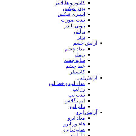
کانتور و هایلایتر
پودر فیکس
اسپری فیکس
تینت صورت
بیوتی بلندر
براش
برنز
آرایش چشم
مداد چشم
ریمل
سایه چشم
خط چشم
کانسیلر
آرایش لب
مداد لب و خط لب
رژ لب
تینت لب
لیپ گلاس
بالم لب
آرایش ابرو
مداد ابرو
هاشور ابرو
صابون ابرو
ژل ابرو