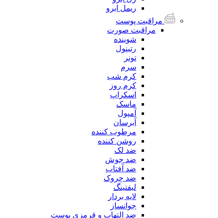
ریمل ابرو
مراقبت پوست
مراقبت صورت
شوینده
رتینول
تونر
سرم
کرم شب
کرم روز
اسکراپ
ماسک
آمپول
آبرسان
مرطوب کننده
روشن کننده
ضد لک
ضد جوش
ضد آفتاب
ضد چروک
لیفتینگ
لایه بردار
جوانساز
ضد التهاب و قرمزی پوست