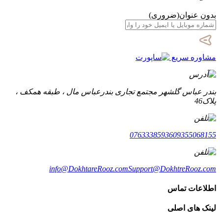
بدون عنوان
(ضروری)
مشاوره سریع
بندر عباس گلشهر مجتمع تجاری بندرعباس مال ، طبقه همکف ،
پلاک46
07633385936
09355068155
info@DokhtareRooz.com
Support@DokhtreRooz.com
اطلاعات تماس
لینک های اصلی