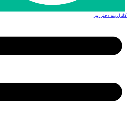
کانال بله دخترروز