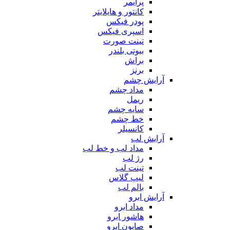
پرایمر
کانتور و هایلایتر
پودر فیکس
اسپری فیکس
تینت صورت
بیوتی بلندر
براش
برنز
آرایش چشم
مداد چشم
ریمل
سایه چشم
خط چشم
کانسیلر
آرایش لب
مداد لب و خط لب
رژ لب
تینت لب
لیپ گلاس
بالم لب
آرایش ابرو
مداد ابرو
هاشور ابرو
صابون ابرو