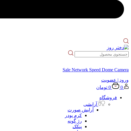
Sale Network Speed Dome Camera
ورود
| عضویت
0
0
تومان
فروشگاه
آرایشی
آرایش صورت
کرم پودر
رژ گونه
پنکک