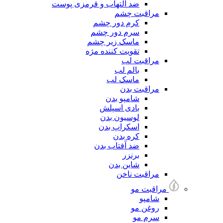
ضد التهاب و قرمزی پوست
مراقبت چشم
کرم دور چشم
سرم دور چشم
ماسک زیر چشم
تقویت کننده مژه
مراقبت لب
بالم لب
ماسک لب
مراقبت بدن
شامپو بدن
بادی اسپلش
لوسیون بدن
اسکراپ بدن
کره بدن
ضد آفتاب بدن
برنزر
شاین بدن
مراقبت ناخن
مراقبت مو
شامپو
روغن مو
سرم مو