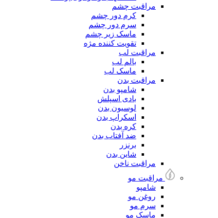
مراقبت چشم
کرم دور چشم
سرم دور چشم
ماسک زیر چشم
تقویت کننده مژه
مراقبت لب
بالم لب
ماسک لب
مراقبت بدن
شامپو بدن
بادی اسپلش
لوسیون بدن
اسکراپ بدن
کره بدن
ضد آفتاب بدن
برنزر
شاین بدن
مراقبت ناخن
مراقبت مو
شامپو
روغن مو
سرم مو
ماسک مو