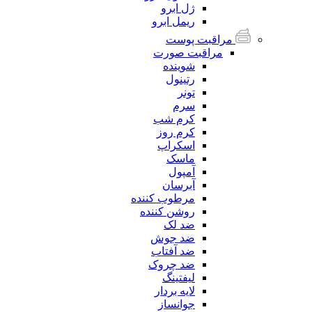
ژل ابرو
ریمل ابرو
مراقبت پوست
مراقبت صورت
شوینده
رتینول
تونر
سرم
کرم شب
کرم روز
اسکراپ
ماسک
آمپول
آبرسان
مرطوب کننده
روشن کننده
ضد لک
ضد جوش
ضد آفتاب
ضد چروک
لیفتینگ
لایه بردار
جوانساز