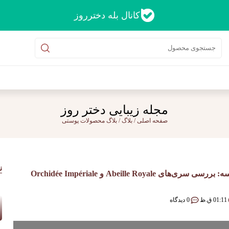
کانال بله دخترروز
مجله زیبایی دختر روز
صفحه اصلی
/
بلاگ
/
بلاگ محصولات پوستی
ن
Abeille و Orchidée Impériale
01:11 ق.ظ
0 دیدگاه