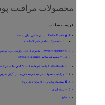
محصولات مراقبت پوس
فهرست مطالب
🍯 Abeille Royale – زنبور طلایی برای پوست
⭐ محصولات شاخص Abeille Royale:
🌸 Orchidée Impériale – شکوفه ارکیده، راز ضد پیری لوکس
⭐ محصولات شاخص Orchidée Impériale:
⚖️ Abeille Royale یا Orchidée Impériale؟ کدام مناسب‌تر است؟
✅ چرا باید محصولات مراقبت پوست اوریجینال گرلن بخریم؟
🛍 پیشنهاد ویژه برای کاربران دختر روز:
✨ نتیجه‌گیری
منابع