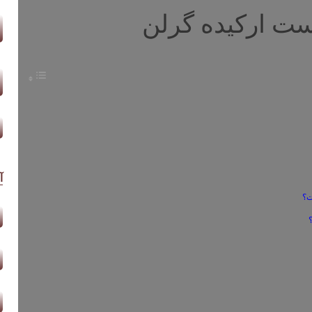
ت ارکیده گرلن
آ