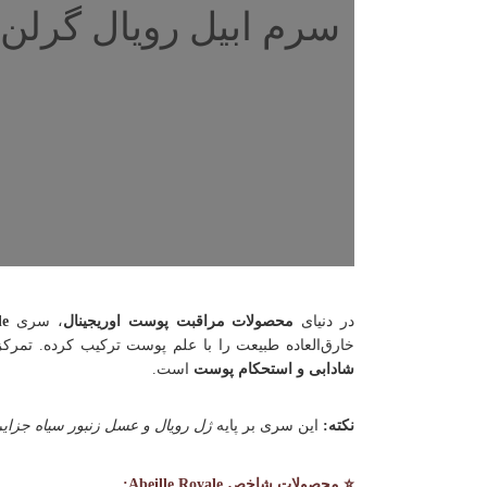
سرم ابیل رویال گرلن
در دنیای
محصولات مراقبت پوست اوریجینال
، سری
le
خارق‌العاده طبیعت را با علم پوست ترکیب کرده. تمر
شادابی و استحکام پوست
است.
نکته:
این سری بر پایه
ژل رویال و عسل زنبور سیاه جزایر
⭐ محصولات شاخص Abeille Royale: