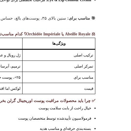
🎯 مناسب برای:
سنین بالای ۳۵، پوست‌های بالغ، حساس به چین‌وچروک یا دارای افتادگی.
⚖️ Abeille Royale یا Orchidée Impériale؟ کدام مناسب‌تر است؟
ویژگی‌ها
ترکیب اصلی
ژل رویال و 
تمرکز اصلی
ترمیم، آبرسا
مناسب برای
۲۵+، پوست خشک یا خسته
قیمت
لوکس اما اقت
✅ چرا باید محصولات مراقبت پوست اوریجینال گرلن بخر
خیال راحت از بابت سلامت پوست
فرمولاسیون تأییدشده توسط متخصصان پوست
بسته‌بندی حرفه‌ای و مناسب هدیه