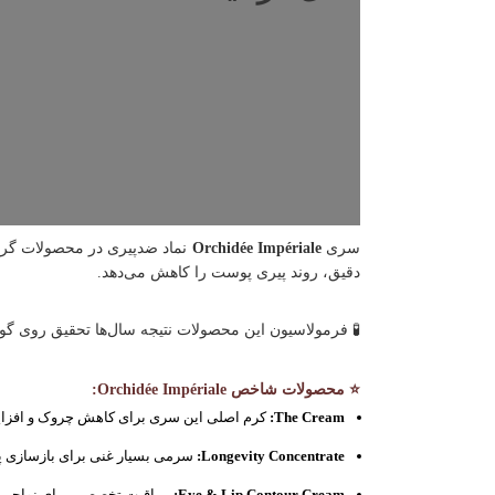
سری
Orchidée Impériale
نماد ضدپیری در محصولات گرل
دقیق، روند پیری پوست را کاهش می‌دهد.
🧪 فرمولاسیون این محصولات نتیجه سال‌ها تحقیق روی گو
⭐ محصولات شاخص Orchidée Impériale:
The Cream:
کرم اصلی این سری برای کاهش چروک و افز
Longevity Concentrate:
سرمی بسیار غنی برای بازسازی 
Eye & Lip Contour Cream:
مراقبت تخصصی برای نواحی