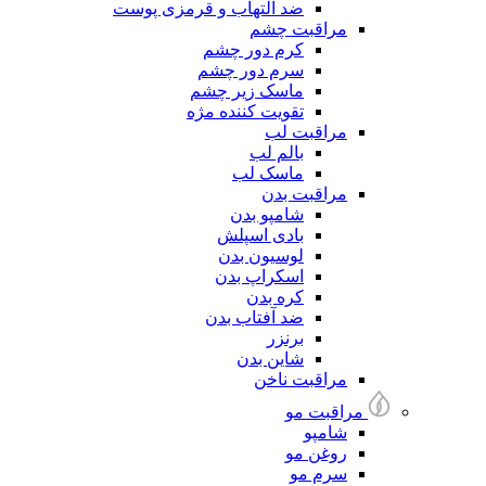
ضد التهاب و قرمزی پوست
مراقبت چشم
کرم دور چشم
سرم دور چشم
ماسک زیر چشم
تقویت کننده مژه
مراقبت لب
بالم لب
ماسک لب
مراقبت بدن
شامپو بدن
بادی اسپلش
لوسیون بدن
اسکراپ بدن
کره بدن
ضد آفتاب بدن
برنزر
شاین بدن
مراقبت ناخن
مراقبت مو
شامپو
روغن مو
سرم مو