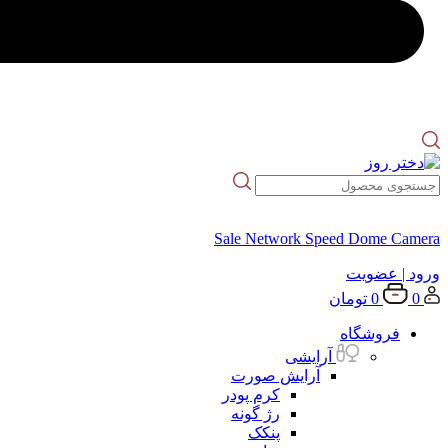
Sale Network Speed Dome Camera
ورود
| عضویت
0
0
تومان
فروشگاه
آرایشی
آرایش صورت
کرم پودر
رژ گونه
پنکک