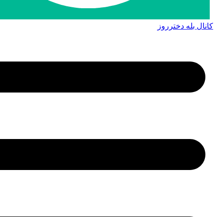
کانال بله دخترروز