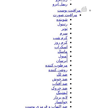
ریمل ابرو
مراقبت پوست
مراقبت صورت
شوینده
رتینول
تونر
سرم
کرم شب
کرم روز
اسکراپ
ماسک
آمپول
آبرسان
مرطوب کننده
روشن کننده
ضد لک
ضد جوش
ضد آفتاب
ضد چروک
لیفتینگ
لایه بردار
جوانساز
ضد التهاب و قرمزی پوست