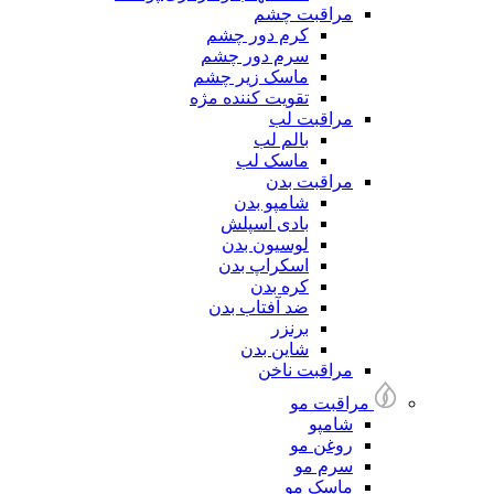
مراقبت چشم
کرم دور چشم
سرم دور چشم
ماسک زیر چشم
تقویت کننده مژه
مراقبت لب
بالم لب
ماسک لب
مراقبت بدن
شامپو بدن
بادی اسپلش
لوسیون بدن
اسکراپ بدن
کره بدن
ضد آفتاب بدن
برنزر
شاین بدن
مراقبت ناخن
مراقبت مو
شامپو
روغن مو
سرم مو
ماسک مو