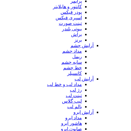
پرایمر
کانتور و هایلایتر
پودر فیکس
اسپری فیکس
تینت صورت
بیوتی بلندر
براش
برنز
آرایش چشم
مداد چشم
ریمل
سایه چشم
خط چشم
کانسیلر
آرایش لب
مداد لب و خط لب
رژ لب
تینت لب
لیپ گلاس
بالم لب
آرایش ابرو
مداد ابرو
هاشور ابرو
صابون ابرو