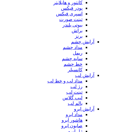
کانتور و هایلایتر
پودر فیکس
اسپری فیکس
تینت صورت
بیوتی بلندر
براش
برنز
آرایش چشم
مداد چشم
ریمل
سایه چشم
خط چشم
کانسیلر
آرایش لب
مداد لب و خط لب
رژ لب
تینت لب
لیپ گلاس
بالم لب
آرایش ابرو
مداد ابرو
هاشور ابرو
صابون ابرو
ژل ابرو