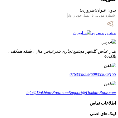
بدون عنوان
(ضروری)
مشاوره سریع
بندر عباس گلشهر مجتمع تجاری بندرعباس مال ، طبقه همکف ،
پلاک46
07633385936
09355068155
info@DokhtareRooz.com
Support@DokhtreRooz.com
اطلاعات تماس
لینک های اصلی