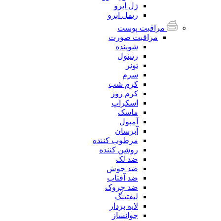
ژل ابرو
ریمل ابرو
مراقبت پوست
مراقبت صورت
شوینده
رتینول
تونر
سرم
کرم شب
کرم روز
اسکراپ
ماسک
آمپول
آبرسان
مرطوب کننده
روشن کننده
ضد لک
ضد جوش
ضد آفتاب
ضد چروک
لیفتینگ
لایه بردار
جوانساز