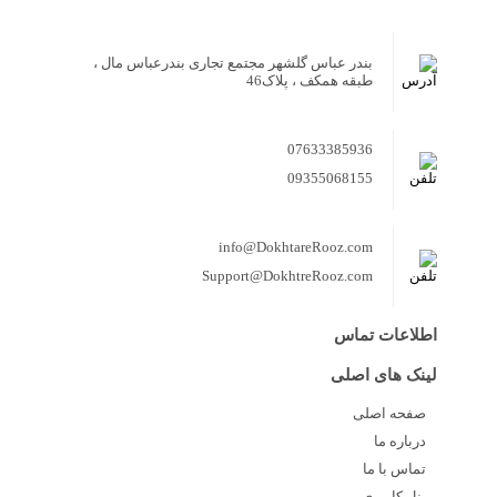
بندر عباس گلشهر مجتمع تجاری بندرعباس مال ،
طبقه همکف ، پلاک46
07633385936
09355068155
info@DokhtareRooz.com
Support@DokhtreRooz.com
اطلاعات تماس
لینک های اصلی
صفحه اصلی
درباره ما
تماس با ما
پنل کاربری