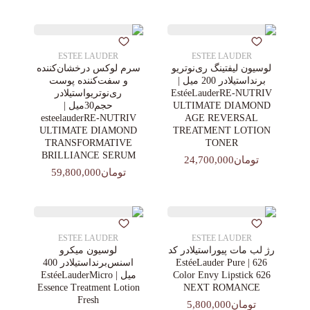
ESTEE LAUDER
ESTEE LAUDER
لوسیون لیفتینگ ری‌نوتریو
سرم لوکس درخشان‌کننده
برنداستیلادر 200 میل |
و سفت‌کننده پوست
EstéeLauderRE-NUTRIV
ری‌نوتریواستیلادر
ULTIMATE DIAMOND
حجم30میل |
esteelauderRE-NUTRIV
AGE REVERSAL
ULTIMATE DIAMOND
TREATMENT LOTION
TRANSFORMATIVE
TONER
BRILLIANCE SERUM
تومان24,700,000
تومان59,800,000
ESTEE LAUDER
ESTEE LAUDER
رژ لب مات پیوراستیلادر کد
لوسیون میکرو
626 | EstéeLauder Pure
اسنس‌برنداستیلادر 400
Color Envy Lipstick 626
میل | EstéeLauderMicro
Essence Treatment Lotion
NEXT ROMANCE
Fresh
تومان5,800,000