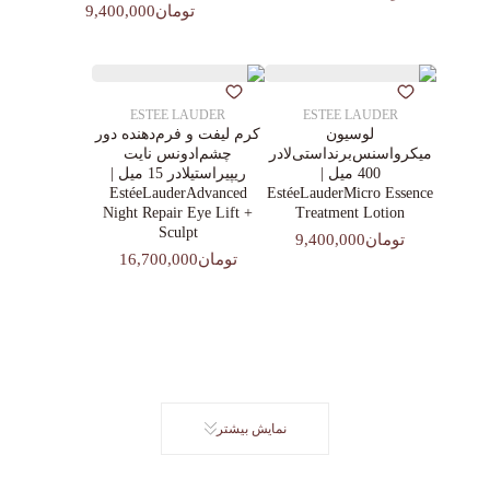
تومان9,400,000
ESTEE LAUDER
ESTEE LAUDER
لوسیون
کرم لیفت و فرم‌دهنده دور
میکرواسنس‌برنداستی‌لادر
چشم‌ادونس نایت
400 میل |
ریپیراستیلادر 15 میل |
EstéeLauderAdvanced
EstéeLauderMicro Essence
Night Repair Eye Lift +
Treatment Lotion
Sculpt
تومان9,400,000
تومان16,700,000
نمایش بیشتر