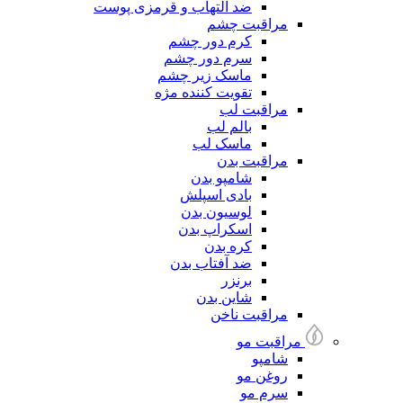
ضد التهاب و قرمزی پوست
مراقبت چشم
کرم دور چشم
سرم دور چشم
ماسک زیر چشم
تقویت کننده مژه
مراقبت لب
بالم لب
ماسک لب
مراقبت بدن
شامپو بدن
بادی اسپلش
لوسیون بدن
اسکراپ بدن
کره بدن
ضد آفتاب بدن
برنزر
شاین بدن
مراقبت ناخن
مراقبت مو
شامپو
روغن مو
سرم مو