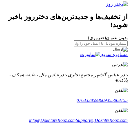
از تخفیف‌ها و جدیدترین‌های دخترروز باخبر
شوید!
بدون عنوان
(ضروری)
مشاوره سریع
بندر عباس گلشهر مجتمع تجاری بندرعباس مال ، طبقه همکف ،
پلاک46
07633385936
09355068155
info@DokhtareRooz.com
Support@DokhtreRooz.com