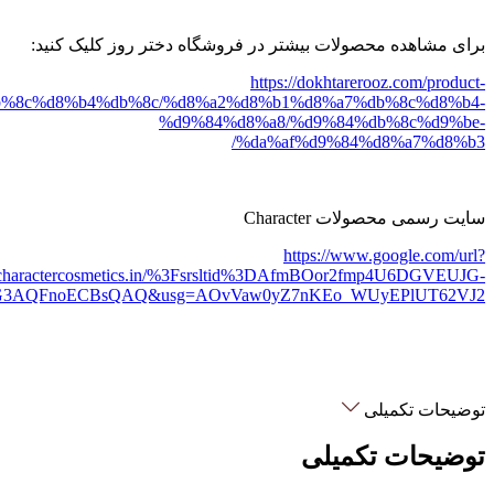
برای مشاهده محصولات بیشتر در فروشگاه دختر روز کلیک کنید:
https://dokhtarerooz.com/product-
db%8c%d8%b4%db%8c/%d8%a2%d8%b1%d8%a7%db%8c%d8%b4-
%d9%84%d8%a8/%d9%84%db%8c%d9%be-
%da%af%d9%84%d8%a7%d8%b3/
سایت رسمی محصولات Character
https://www.google.com/url?
//charactercosmetics.in/%3Fsrsltid%3DAfmBOor2fmp4U6DGVEUJG-
rG3AQFnoECBsQAQ&usg=AOvVaw0yZ7nKEo_WUyEPlUT62VJ2
توضیحات تکمیلی
توضیحات تکمیلی