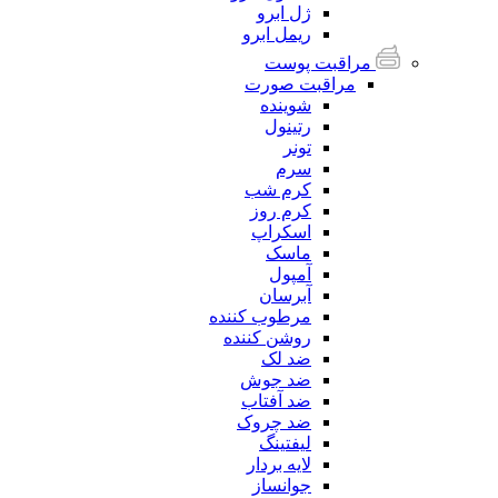
ژل ابرو
ریمل ابرو
مراقبت پوست
مراقبت صورت
شوینده
رتینول
تونر
سرم
کرم شب
کرم روز
اسکراپ
ماسک
آمپول
آبرسان
مرطوب کننده
روشن کننده
ضد لک
ضد جوش
ضد آفتاب
ضد چروک
لیفتینگ
لایه بردار
جوانساز