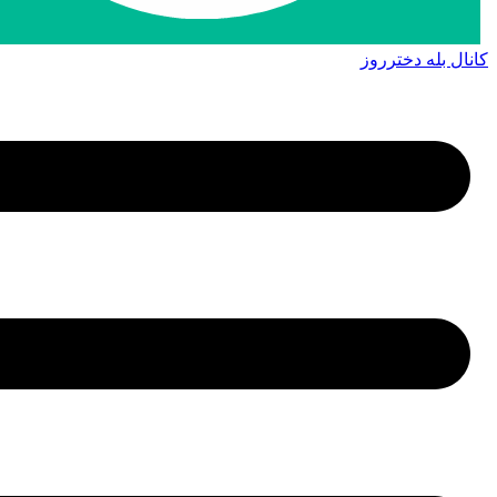
کانال بله دخترروز