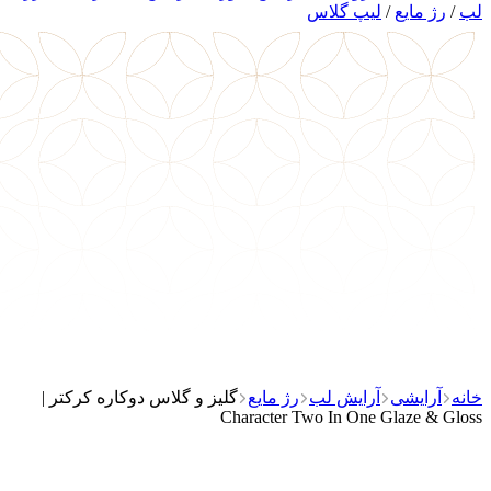
لب
/
رژ مایع
/
لیپ گلاس
خانه
آرایشی
آرایش لب
رژ مایع
گلیز و گلاس دوکاره کرکتر |
Character Two In One Glaze & Gloss