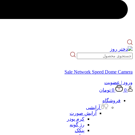
Sale Network Speed Dome Camera
ورود
| عضویت
0
0
تومان
فروشگاه
آرایشی
آرایش صورت
کرم پودر
رژ گونه
پنکک