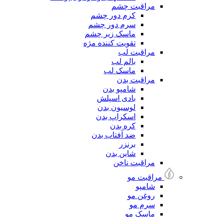
مراقبت چشم
کرم دور چشم
سرم دور چشم
ماسک زیر چشم
تقویت کننده مژه
مراقبت لب
بالم لب
ماسک لب
مراقبت بدن
شامپو بدن
بادی اسپلش
لوسیون بدن
اسکراپ بدن
کره بدن
ضد آفتاب بدن
برنزر
شاین بدن
مراقبت ناخن
مراقبت مو
شامپو
روغن مو
سرم مو
ماسک مو