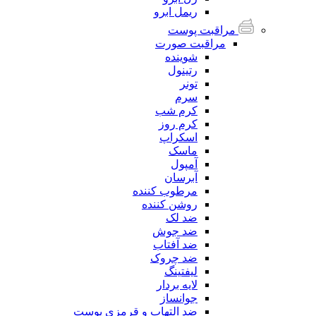
ریمل ابرو
مراقبت پوست
مراقبت صورت
شوینده
رتینول
تونر
سرم
کرم شب
کرم روز
اسکراپ
ماسک
آمپول
آبرسان
مرطوب کننده
روشن کننده
ضد لک
ضد جوش
ضد آفتاب
ضد چروک
لیفتینگ
لایه بردار
جوانساز
ضد التهاب و قرمزی پوست