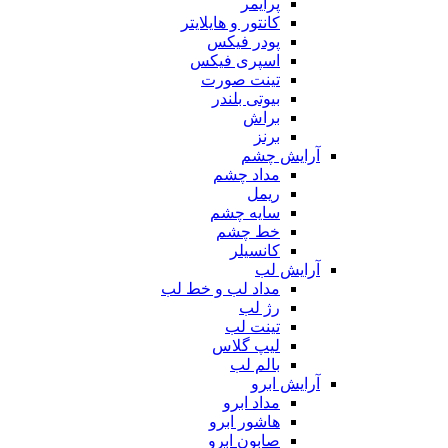
پرایمر
کانتور و هایلایتر
پودر فیکس
اسپری فیکس
تینت صورت
بیوتی بلندر
براش
برنز
آرایش چشم
مداد چشم
ریمل
سایه چشم
خط چشم
کانسیلر
آرایش لب
مداد لب و خط لب
رژ لب
تینت لب
لیپ گلاس
بالم لب
آرایش ابرو
مداد ابرو
هاشور ابرو
صابون ابرو