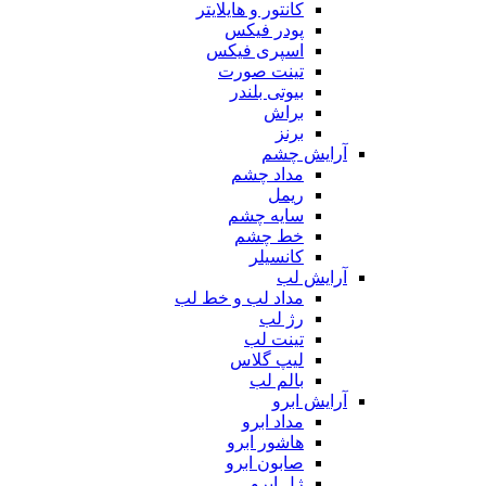
کانتور و هایلایتر
پودر فیکس
اسپری فیکس
تینت صورت
بیوتی بلندر
براش
برنز
آرایش چشم
مداد چشم
ریمل
سایه چشم
خط چشم
کانسیلر
آرایش لب
مداد لب و خط لب
رژ لب
تینت لب
لیپ گلاس
بالم لب
آرایش ابرو
مداد ابرو
هاشور ابرو
صابون ابرو
ژل ابرو