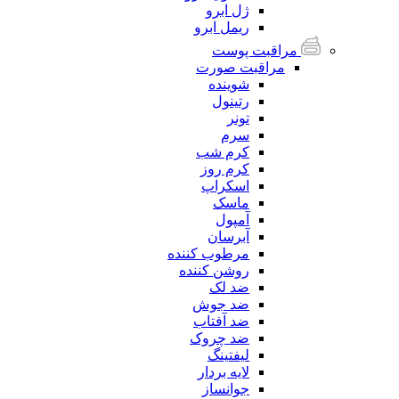
ژل ابرو
ریمل ابرو
مراقبت پوست
مراقبت صورت
شوینده
رتینول
تونر
سرم
کرم شب
کرم روز
اسکراپ
ماسک
آمپول
آبرسان
مرطوب کننده
روشن کننده
ضد لک
ضد جوش
ضد آفتاب
ضد چروک
لیفتینگ
لایه بردار
جوانساز