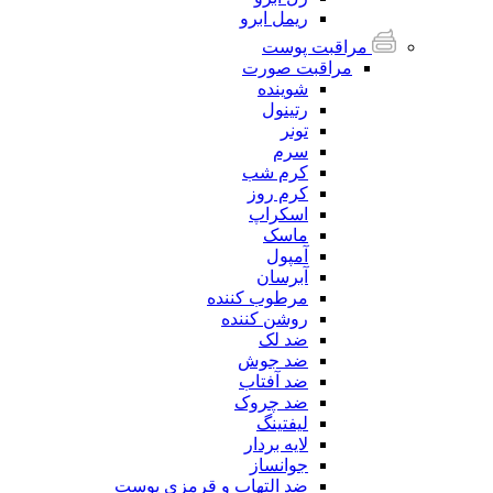
ریمل ابرو
مراقبت پوست
مراقبت صورت
شوینده
رتینول
تونر
سرم
کرم شب
کرم روز
اسکراپ
ماسک
آمپول
آبرسان
مرطوب کننده
روشن کننده
ضد لک
ضد جوش
ضد آفتاب
ضد چروک
لیفتینگ
لایه بردار
جوانساز
ضد التهاب و قرمزی پوست