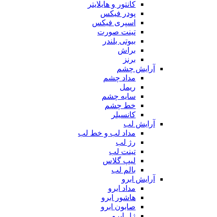
کانتور و هایلایتر
پودر فیکس
اسپری فیکس
تینت صورت
بیوتی بلندر
براش
برنز
آرایش چشم
مداد چشم
ریمل
سایه چشم
خط چشم
کانسیلر
آرایش لب
مداد لب و خط لب
رژ لب
تینت لب
لیپ گلاس
بالم لب
آرایش ابرو
مداد ابرو
هاشور ابرو
صابون ابرو
ژل ابرو