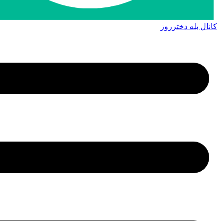
کانال بله دخترروز