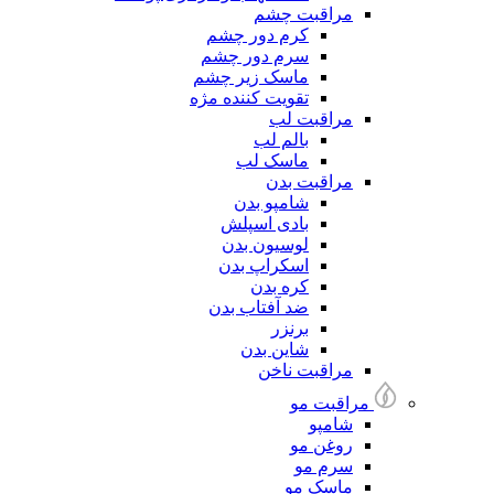
مراقبت چشم
کرم دور چشم
سرم دور چشم
ماسک زیر چشم
تقویت کننده مژه
مراقبت لب
بالم لب
ماسک لب
مراقبت بدن
شامپو بدن
بادی اسپلش
لوسیون بدن
اسکراپ بدن
کره بدن
ضد آفتاب بدن
برنزر
شاین بدن
مراقبت ناخن
مراقبت مو
شامپو
روغن مو
سرم مو
ماسک مو