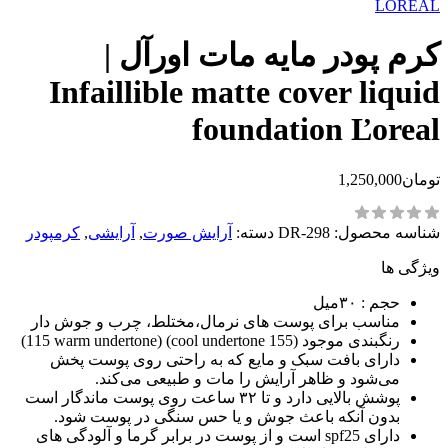
LOREAL
کرم پودر مایه مات اورآل |
Infaillible matte cover liquid
foundation Ľoreal
تومان
1,250,000
شناسه محصول:
DR-298
دسته:
آرایش صورت
,
آرایشی
,
کرمپودر
ویژگی ها
حجم : ۳۰میل
مناسب برای پوست های نرمال،مختلط، چرب و جوش دار
رنگبندی موجود (155 cool undertone) (115 warm undertone)
دارای بافت سبک و مایع که به راحتی روی پوست پخش
می‌شود و ظاهر آرایش را مات و طبیعی می‌کند.
پوشش بالایی دارد و تا ۳۲ ساعت روی پوست ماندگار است
بدون آنکه باعث جوش و یا حس سنگی در پوست شود‌.
دارای spf25 است و از پوست در برابر گرما و آلودگی های