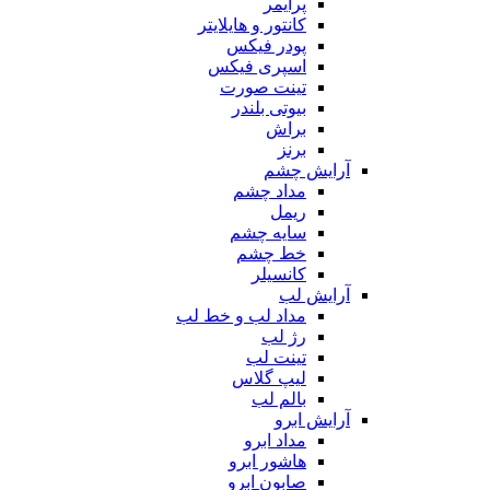
پرایمر
کانتور و هایلایتر
پودر فیکس
اسپری فیکس
تینت صورت
بیوتی بلندر
براش
برنز
آرایش چشم
مداد چشم
ریمل
سایه چشم
خط چشم
کانسیلر
آرایش لب
مداد لب و خط لب
رژ لب
تینت لب
لیپ گلاس
بالم لب
آرایش ابرو
مداد ابرو
هاشور ابرو
صابون ابرو