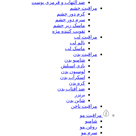
ضد التهاب و قرمزی پوست
مراقبت چشم
کرم دور چشم
سرم دور چشم
ماسک زیر چشم
تقویت کننده مژه
مراقبت لب
بالم لب
ماسک لب
مراقبت بدن
شامپو بدن
بادی اسپلش
لوسیون بدن
اسکراپ بدن
کره بدن
ضد آفتاب بدن
برنزر
شاین بدن
مراقبت ناخن
مراقبت مو
شامپو
روغن مو
سرم مو