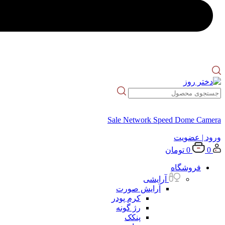
Sale Network Speed Dome Camera
ورود
| عضویت
0
0
تومان
فروشگاه
آرایشی
آرایش صورت
کرم پودر
رژ گونه
پنکک