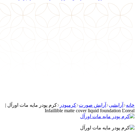
خانه
آرایشی
آرایش صورت
کرمپودر
کرم پودر مایه مات اورآل |
Infaillible matte cover liquid foundation Ľoreal