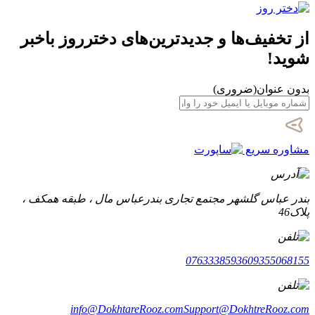
از تخفیف‌ها و جدیدترین‌های دخترروز باخبر
شوید!
بدون عنوان
(ضروری)
مشاوره سریع
بندر عباس گلشهر مجتمع تجاری بندرعباس مال ، طبقه همکف ،
پلاک46
07633385936
09355068155
info@DokhtareRooz.com
Support@DokhtreRooz.com