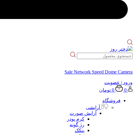
Sale Network Speed Dome Camera
ورود
| عضویت
0
0
تومان
فروشگاه
آرایشی
آرایش صورت
کرم پودر
رژ گونه
پنکک