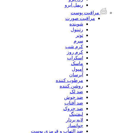
ریمل ابرو
مراقبت پوست
مراقبت صورت
شوینده
رتینول
تونر
سرم
کرم شب
کرم روز
اسکراپ
ماسک
آمپول
آبرسان
مرطوب کننده
روشن کننده
ضد لک
ضد جوش
ضد آفتاب
ضد چروک
لیفتینگ
لایه بردار
جوانساز
ضد التهاب و قرمزی پوست