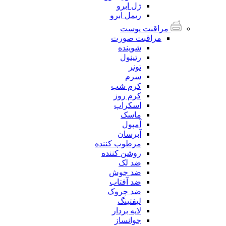
ژل ابرو
ریمل ابرو
مراقبت پوست
مراقبت صورت
شوینده
رتینول
تونر
سرم
کرم شب
کرم روز
اسکراپ
ماسک
آمپول
آبرسان
مرطوب کننده
روشن کننده
ضد لک
ضد جوش
ضد آفتاب
ضد چروک
لیفتینگ
لایه بردار
جوانساز