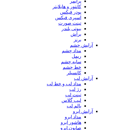
پرایمر
کانتور و هایلایتر
پودر فیکس
اسپری فیکس
تینت صورت
بیوتی بلندر
براش
برنز
آرایش چشم
مداد چشم
ریمل
سایه چشم
خط چشم
کانسیلر
آرایش لب
مداد لب و خط لب
رژ لب
تینت لب
لیپ گلاس
بالم لب
آرایش ابرو
مداد ابرو
هاشور ابرو
صابون ابرو