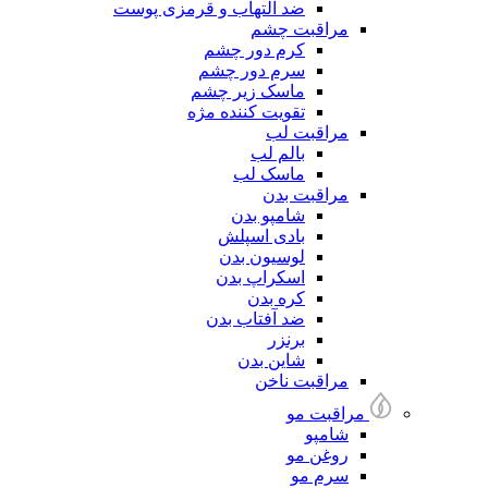
ضد التهاب و قرمزی پوست
مراقبت چشم
کرم دور چشم
سرم دور چشم
ماسک زیر چشم
تقویت کننده مژه
مراقبت لب
بالم لب
ماسک لب
مراقبت بدن
شامپو بدن
بادی اسپلش
لوسیون بدن
اسکراپ بدن
کره بدن
ضد آفتاب بدن
برنزر
شاین بدن
مراقبت ناخن
مراقبت مو
شامپو
روغن مو
سرم مو