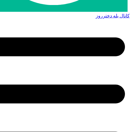
کانال بله دخترروز