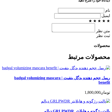
دیدگاه خود را شرح دهید
نام
ایمیل
★
★
★
★
★
متن نظر
ثبت نظر
محصولات
محصولات مرتبط
ریمل حجم دهنده بدگل بنفیت | badgal volumizing mascara
benefit
تومان
1,800,000
پالت رژگونه و هایلایتر GRLPWDR دبالم