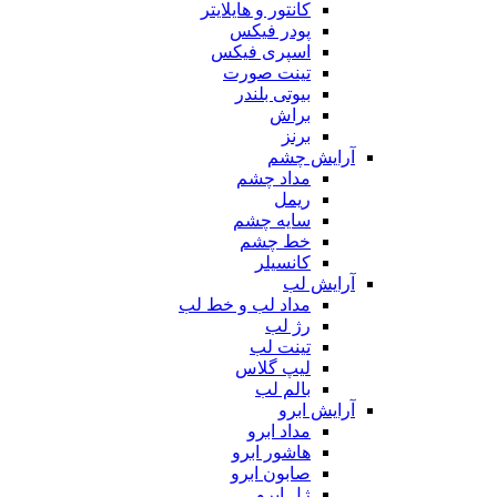
کانتور و هایلایتر
پودر فیکس
اسپری فیکس
تینت صورت
بیوتی بلندر
براش
برنز
آرایش چشم
مداد چشم
ریمل
سایه چشم
خط چشم
کانسیلر
آرایش لب
مداد لب و خط لب
رژ لب
تینت لب
لیپ گلاس
بالم لب
آرایش ابرو
مداد ابرو
هاشور ابرو
صابون ابرو
ژل ابرو