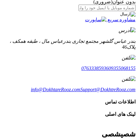
بدون عنوان
(ضروری)
مشاوره سریع
بندر عباس گلشهر مجتمع تجاری بندرعباس مال ، طبقه همکف ،
پلاک46
07633385936
09355068155
info@DokhtareRooz.com
Support@DokhtreRooz.com
اطلاعات تماس
لینک های اصلی
شصیشصی