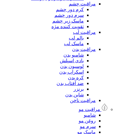
مراقبت چشم
کرم دور چشم
سرم دور چشم
ماسک زیر چشم
تقویت کننده مژه
مراقبت لب
بالم لب
ماسک لب
مراقبت بدن
شامپو بدن
بادی اسپلش
لوسیون بدن
اسکراپ بدن
کره بدن
ضد آفتاب بدن
برنزر
شاین بدن
مراقبت ناخن
مراقبت مو
شامپو
روغن مو
سرم مو
ماسک مو