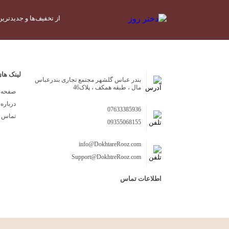
از تخفیف‌ها و جدیدترین
لینک ها
بندر عباس گلشهر مجتمع تجاری بندرعباس
مال ، طبقه همکف ، پلاک46
صفحه 
درباره 
07633385936
تماس ب
09355068155
info@DokhtareRooz.com
Support@DokhtreRooz.com
اطلاعات تماس