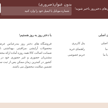
بدون عنوان
(ضروری)
‌های دخترروز باخبر شوید!
ی اصلی
با دختر روز به روز هستیم!
اصلی
پنل کاربری
فروشگاه های دختر روز بندرعباس عرضه
محصولات آرایشی ،مراقبتی ،بهداشتی ،اد
ما
راهنمای خرید
ضمانت اصالت کالا همه روزه آماده ارائه محص
ا ما
حریم خصوصی
مشتریان حضوری و غیر حضوری خود در
کشور در کمترین زمان ممکن پس از ثبت س
تضمین سلامت محصول می باشند.