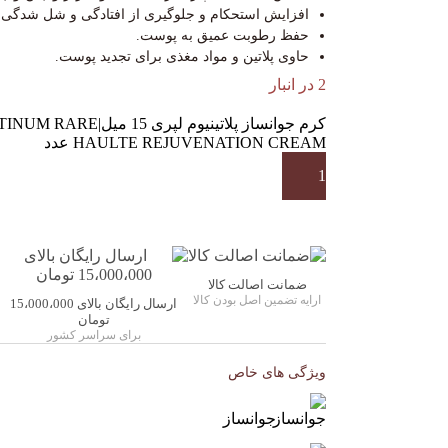
افزایش استحکام و جلوگیری از افتادگی و شل شدگی
حفظ رطوبت عمیق به پوست.
حاوی پلاتین و مواد مغذی برای تجدید پوست.
2 در انبار
کرم جوانساز پلاتینیوم لپری 15 میل|RE
HAULTE REJUVENATION CREAM عدد
ضمانت اصالت کالا
ارایه تضمین اصل بودن کالا
ارسال رایگان بالای 15،000،000
تومان
برای سراسر کشور
ویژگی های خاص
جوانساز