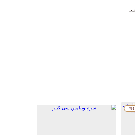
شد.
%1