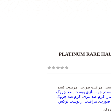
از پلاتینیوم لپری 15 میل|PLATINUM RARE HAULTE
ست
,
مراقبت صورت
,
مرطوب کننده
وست
,
جوانسازی پوست
,
ضد چروک
از
,
کرم ضد پیری
,
کرم ضد چروک
 صورت
,
مراقبت از پوست لوکس
روک.