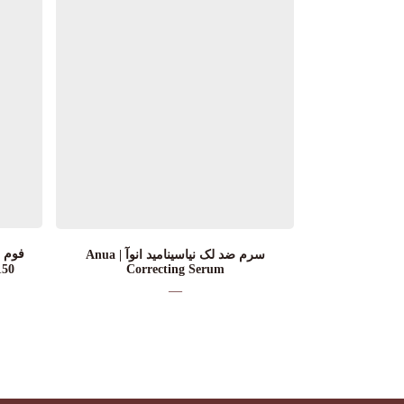
فوم 
سرم ضد لک نیاسینامید انوآ | Anua
Correcting Serum
150میل |  Mousse OFF/ON
—