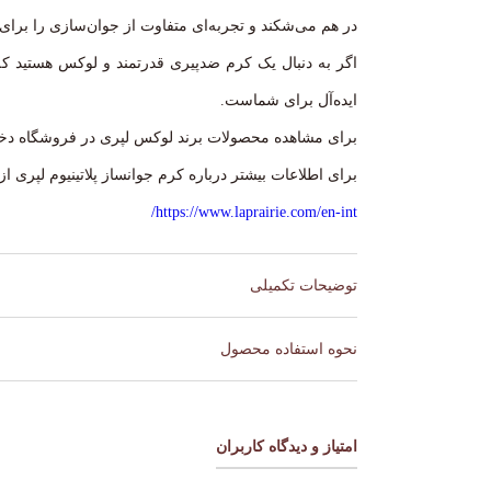
در هم می‌شکند و تجربه‌ای متفاوت از جوان‌سازی را برای
اگر به دنبال یک کرم ضدپیری قدرتمند و لوکس هستید که 
ایده‌آل برای شماست.
برای مشاهده محصولات برند لوکس لپری در فروشگاه دخت
برای اطلاعات بیشتر درباره کرم جوانساز پلاتینیوم لپری ا
https://www.laprairie.com/en-int/
توضیحات تکمیلی
برند
LA Prairie
نحوه استفاده محصول
روزانه دو بار صبح و‌عصر روی پوست تمیز در مرحله آخ
کشور ساخت
سوئیس
حجم
15 میل
امتیاز و دیدگاه کاربران