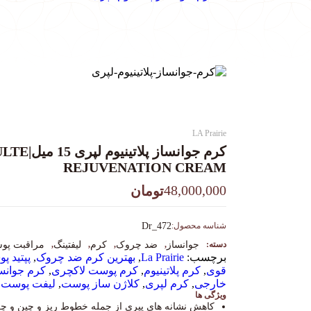
LA Prairie
کرم جوانس
REJUVENATION CREAM
48,000,000
تومان
شناسه محصول:
Dr_472
دسته:
جوانساز
,
ضد چروک
,
کرم
,
لیفتینگ
,
مراقبت پو
برچسب:
La Prairie
,
بهترین کرم ضد چروک
,
پپتید پ
قوی
,
کرم پلاتینیوم
,
کرم پوست لاکچری
,
کرم جوانس
خارجی
,
کرم لپری
,
کلاژن ساز پوست
,
لیفت پوست
ویژگی ها
کاهش نشانه های پیری از جمله خطوط ریز و چین و چ