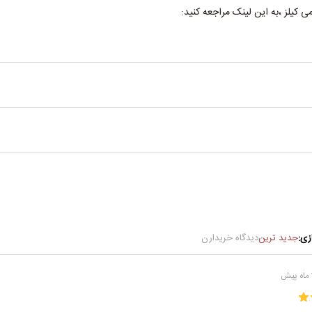
ی کیلز ،به این لینک مراجعه کنید:
جاد کنید، کف را به آرامی روی صورت با حرکات دایره ای ماساژ دهید و از ناحیه د
ز کالاندولا استفاده کنید.
خیلی چرب, پوست های نرمال
زی:
جدید ترین
دیدگاه خریدارن
ش