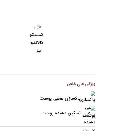
ژل
شستشو
صورت
کالاندولا
کیلز
230
میل
عدد
ویژگی های خاص
پاکسازی عمقی پوست
تسکین دهنده پوست