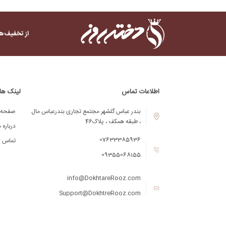
از تخفیف‌ها
اطلاعات تماس
لینک ها
بندر عباس گلشهر مجتمع تجاری بندرعباس مال
صفحه 
، طبقه همکف ، پلاک46
درباره م
07633385936
تماس با
09355068155
info@DokhtareRooz.com
Support@DokhtreRooz.com