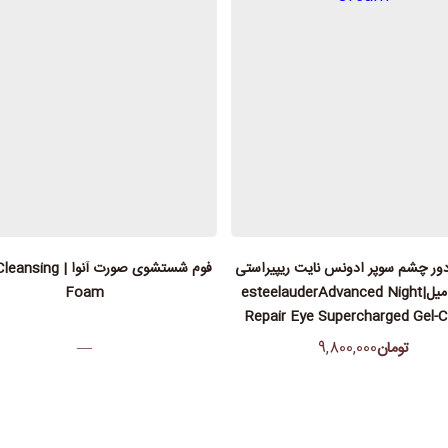
دور چشم سوپر ادونس نایت ریپیراستی
فوم شستشوی صورت آنوا |
لادر15 میل|esteelauderAdvanced Night
Foam
Repair Eye Supercharged Gel-
تومان
9,800,000
—