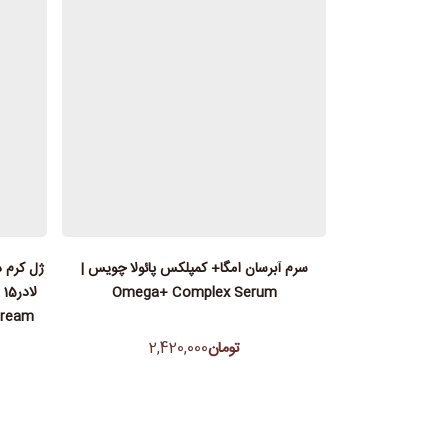
سرم آبرسان امگا+ کمپلکس پائولا چویس |
ژل کرم 
Omega+ Complex Serum
Cream
تومان
2,420,000