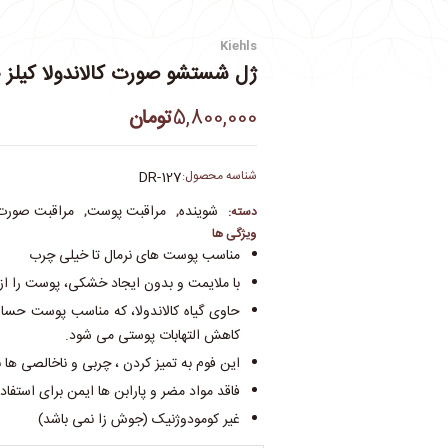
Kiehls
ژل شستشو صورت کالاندولا کیلز 230 میل
5,800,000
تومان
شناسه محصول:
DR-127
شوینده
مراقبت پوست
مراقبت صورت
دسته:
,
,
ویژگی ها
مناسب پوست های نرمال تا خیلی چرب
با ملایمت و بدون ایجاد خشکی، پوست را از
حاوی گیاه کالاندولا، که مناسب پوست حساس
کاهش التهابات پوستی می شود.
این فوم به تمیز کردن ، چربی و ناخالصی ه
فاقد مواد مضر و پارابن ها ایمن برای استفاده
غیر کومودوژنیک (جوش زا نمی باشد)