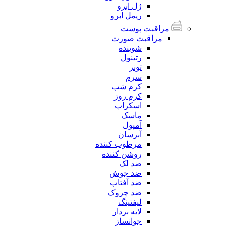
ژل ابرو
ریمل ابرو
مراقبت پوست
مراقبت صورت
شوینده
رتینول
تونر
سرم
کرم شب
کرم روز
اسکراپ
ماسک
آمپول
آبرسان
مرطوب کننده
روشن کننده
ضد لک
ضد جوش
ضد آفتاب
ضد چروک
لیفتینگ
لایه بردار
جوانساز