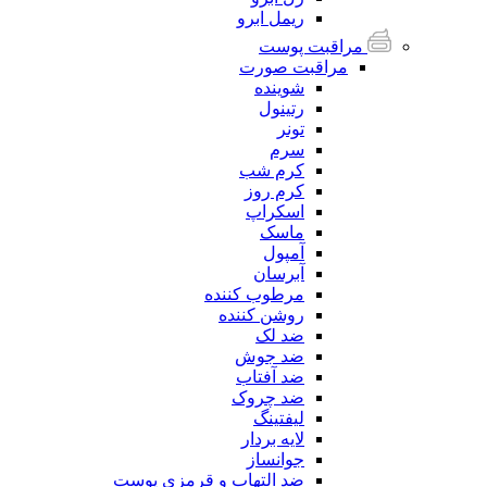
ریمل ابرو
مراقبت پوست
مراقبت صورت
شوینده
رتینول
تونر
سرم
کرم شب
کرم روز
اسکراپ
ماسک
آمپول
آبرسان
مرطوب کننده
روشن کننده
ضد لک
ضد جوش
ضد آفتاب
ضد چروک
لیفتینگ
لایه بردار
جوانساز
ضد التهاب و قرمزی پوست