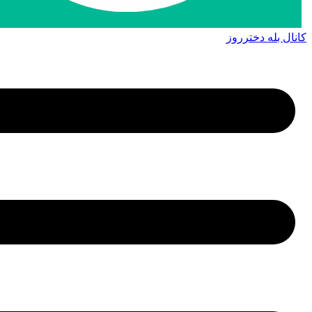
کانال بله دخترروز