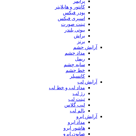
پرایمر
کانتور و هایلایتر
پودر فیکس
اسپری فیکس
تینت صورت
بیوتی بلندر
براش
برنز
آرایش چشم
مداد چشم
ریمل
سایه چشم
خط چشم
کانسیلر
آرایش لب
مداد لب و خط لب
رژ لب
تینت لب
لیپ گلاس
بالم لب
آرایش ابرو
مداد ابرو
هاشور ابرو
صابون ابرو