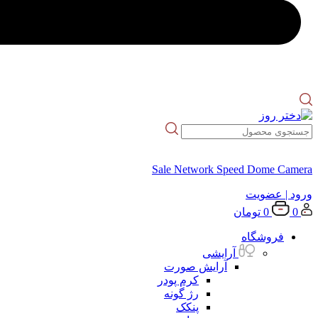
Sale Network Speed Dome Camera
ورود
| عضویت
0
0
تومان
فروشگاه
آرایشی
آرایش صورت
کرم پودر
رژ گونه
پنکک