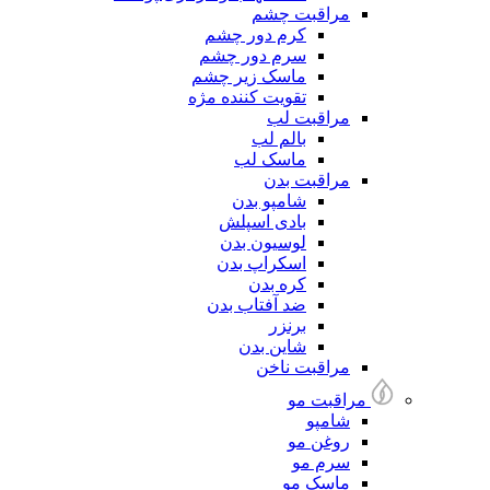
مراقبت چشم
کرم دور چشم
سرم دور چشم
ماسک زیر چشم
تقویت کننده مژه
مراقبت لب
بالم لب
ماسک لب
مراقبت بدن
شامپو بدن
بادی اسپلش
لوسیون بدن
اسکراپ بدن
کره بدن
ضد آفتاب بدن
برنزر
شاین بدن
مراقبت ناخن
مراقبت مو
شامپو
روغن مو
سرم مو
ماسک مو