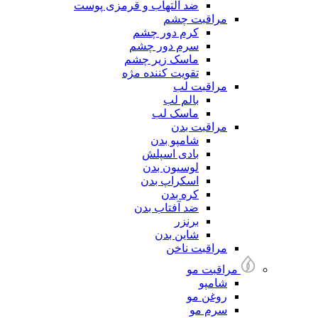
ضد التهاب و قرمزی پوست
مراقبت چشم
کرم دور چشم
سرم دور چشم
ماسک زیر چشم
تقویت کننده مژه
مراقبت لب
بالم لب
ماسک لب
مراقبت بدن
شامپو بدن
بادی اسپلش
لوسیون بدن
اسکراپ بدن
کره بدن
ضد آفتاب بدن
برنزر
شاین بدن
مراقبت ناخن
مراقبت مو
شامپو
روغن مو
سرم مو