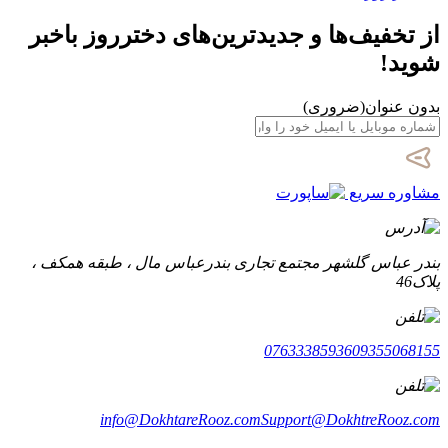
از تخفیف‌ها و جدیدترین‌های دخترروز باخبر
شوید!
بدون عنوان
(ضروری)
مشاوره سریع
بندر عباس گلشهر مجتمع تجاری بندرعباس مال ، طبقه همکف ،
پلاک46
07633385936
09355068155
info@DokhtareRooz.com
Support@DokhtreRooz.com