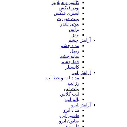
کانتور و هایلایتر
پودر فیکس
اسپری فیکس
تینت صورت
بیوتی بلندر
براش
برنز
آرایش چشم
مداد چشم
ریمل
سایه چشم
خط چشم
کانسیلر
آرایش لب
مداد لب و خط لب
رژ لب
تینت لب
لیپ گلاس
بالم لب
آرایش ابرو
مداد ابرو
هاشور ابرو
صابون ابرو
ژل ابرو