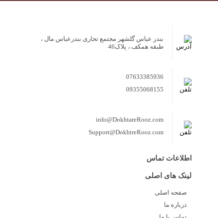
بندر عباس گلشهر مجتمع تجاری بندرعباس مال ،
طبقه همکف ، پلاک46
07633385936
09355068155
info@DokhtareRooz.com
Support@DokhtreRooz.com
اطلاعات تماس
لینک های اصلی
صفحه اصلی
درباره ما
تماس با ما