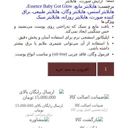
دسته:
آرایش صورت
,
هایلایتر
برچسب:
هایلایتر مایع، Essence Baby Got Glow،
هایلایتر اسنس، هایلایتر وگان، هایلایتر طبیعی، براق
کننده صورت، هایلایتر روزانه، هایلایتر سبک
ویژگی ها
بافت مایع و سبک که به‌راحتی روی پوست می‌نشیند و
حس سنگینی ایجاد نمی‌کند.
اپلیکاتور اسفنجی نرم برای استفاده آسان و پخش دقیق.
با استفاده از آن می‌توانی شیمری ملایم یا برق بیشتر
داشته باشی.
فرمول وگان، فاقد چربی (oil-free) و مناسب انواع پوست.
هایلایتر
افزودن به سبد خرید
مایع‌
لیکوئیداسنس
10
میل|
EssenceBABY
GOT
GLOW
ضمانت اصالت کالا
ارسال رایگان بالای 15،000،000
liquid
ارایه تضمین اصل بودن کالا
تومان
highlighter
برای سراسر کشور
عدد
بازگشت کالا
مشاوره