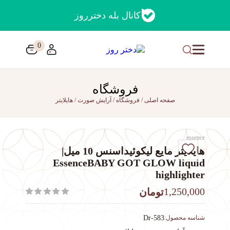
کانال بله دخترروز
0
فروشگاه
صفحه اصلی
/
فروشگاه
/
آرایش صورت
/
هایلایتر
essence
هایلایتر مایع‌ لیکوئیداسنس 10 میل|
EssenceBABY GOT GLOW liquid
highlighter
1,250,000
تومان
شناسه محصول:
Dr-583