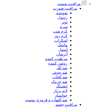
مراقبت پوست
مراقبت صورت
شوینده
رتینول
تونر
سرم
کرم شب
کرم روز
اسکراپ
ماسک
آمپول
آبرسان
مرطوب کننده
روشن کننده
ضد لک
ضد جوش
ضد آفتاب
ضد چروک
لیفتینگ
لایه بردار
جوانساز
ضد التهاب و قرمزی پوست
مراقبت چشم