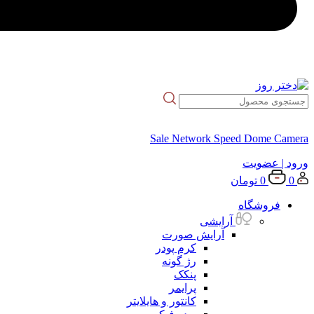
Sale Network Speed Dome Camera
ورود
| عضویت
0
0
تومان
فروشگاه
آرایشی
آرایش صورت
کرم پودر
رژ گونه
پنکک
پرایمر
کانتور و هایلایتر