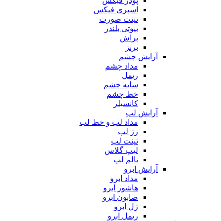
پودر فیکس
اسپری فیکس
تینت صورت
بیوتی بلندر
براش
برنز
آرایش چشم
مداد چشم
ریمل
سایه چشم
خط چشم
کانسیلر
آرایش لب
مداد لب و خط لب
رژ لب
تینت لب
لیپ گلاس
بالم لب
آرایش ابرو
مداد ابرو
هاشور ابرو
صابون ابرو
ژل ابرو
ریمل ابرو