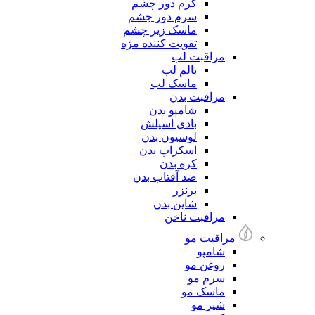
کرم دور چشم
سرم دور چشم
ماسک زیر چشم
تقویت کننده مژه
مراقبت لب
بالم لب
ماسک لب
مراقبت بدن
شامپو بدن
بادی اسپلش
لوسیون بدن
اسکراپ بدن
کره بدن
ضد آفتاب بدن
برنزر
شاین بدن
مراقبت ناخن
مراقبت مو
شامپو
روغن مو
سرم مو
ماسک مو
شیر مو