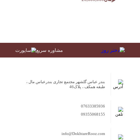
مشاوره سریع
بندر عباس گلشهر مجتمع تجاری بندرعباس مال ،
طبقه همکف ، پلاک46
07633385936
09355068155
info@DokhtareRooz.com