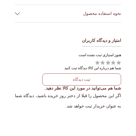
برند
Biodance
نحوه استفاده محصول
کشور
پس از اتمام روتین پوستی ماسک را برداشته و روی صورت
کره
ساخت
خود بگذارید.
امتیاز و دیدگاه کاربران
بین سه الی پنج ساعت صبر کنید تا ماسک جذب پوست شود
حجم
34g
و تبدیل به لایه نازک شود.
هنوز امتیازی ثبت نشده است
نوع
انواع پوست
پوست
شما هم درباره این کالا دیدگاه ثبت کنید
پتائین, فیلترهای تخمیر گالاکتومایسس,
ثبت دیدگاه
ترکیبات
شما هم می‌توانید در مورد این کالا نظر دهید.
نیاسینامید, هیالورونیک اسید
اگر این محصول را قبلا از دختر روز خریده باشید، دیدگاه شما
به عنوان خریدار ثبت خواهد شد.