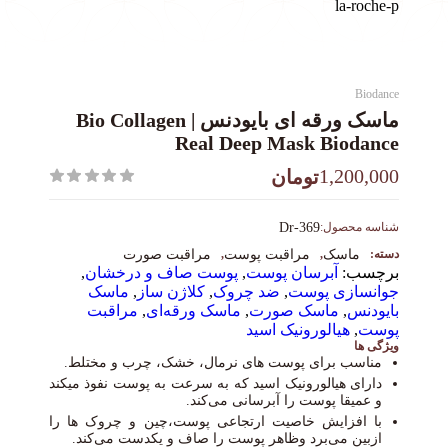
Biodance
ماسک ورقه ای بایودنس | Bio Collagen
Real Deep Mask Biodance
1,200,000
تومان
شناسه محصول:
Dr-369
دسته:
ماسک
,
مراقبت پوست
,
مراقبت صورت
برچسب:
آبرسان پوست
,
پوست صاف و درخشان
,
جوانسازی پوست
,
ضد چروک
,
کلاژن ساز
,
ماسک
بایودنس
,
ماسک صورت
,
ماسک ورقه‌ای
,
مراقبت
پوست
,
هیالورونیک اسید
ویژگی ها
مناسب برای پوست های نرمال، خشک، چرب و مختلط.
دارای هیالورونیک اسید که به سرعت به پوست نفوذ میکند
و عمیقا پوست را آبرسانی می‌کند.
با افزایش خاصیت ارتجاعی پوست،چین و چروک ها را
ازبین می‌برد وظاهر پوست را صاف و یکدست می‌کند.