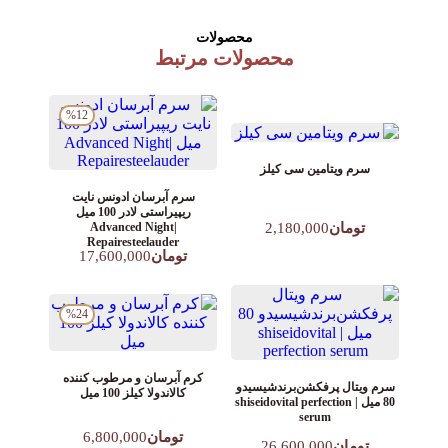
محصولات
محصولات مرتبط
%12
سرم ویتامین سی کیلز
سرم آبرسان ادونس نایت
ریپیراستی لادر 100 میل
تومان
2,180,000
|Advanced Night
Repairesteelauder
تومان
17,600,000
%24
کرم آبرسان و مرطوب کننده
سرم ویتال پرفکشن‌برندشیسیدو
کالاندولا کیلز 100 میل
80 میل | shiseidovital perfection
serum
تومان
6,800,000
تومان
26,600,000