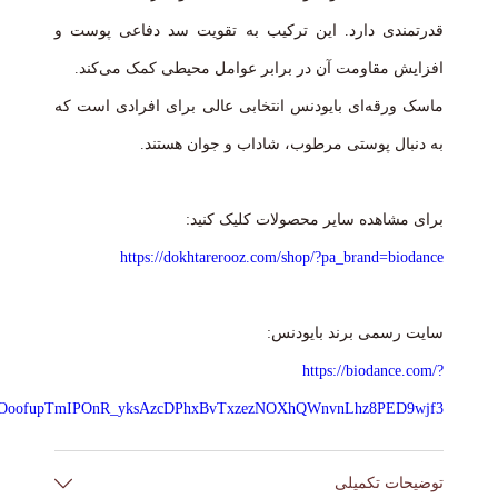
قدرتمندی دارد. این ترکیب به تقویت سد دفاعی پوست و
افزایش مقاومت آن در برابر عوامل محیطی کمک می‌کند.
ماسک ورقه‌ای بایودنس انتخابی عالی برای افرادی است که
به دنبال پوستی مرطوب، شاداب و جوان هستند.
برای مشاهده سایر محصولات کلیک کنید:
https://dokhtarerooz.com/shop/?pa_brand=biodance
سایت رسمی برند بایودنس:
https://biodance.com/?
mBOoofupTmIPOnR_yksAzcDPhxBvTxzezNOXhQWnvnLhz8PED9wjf3
توضیحات تکمیلی