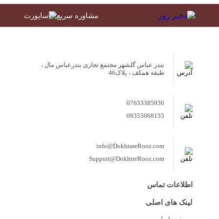
مشاوره سریع
بندر عباس گلشهر مجتمع تجاری بندرعباس مال ،
طبقه همکف ، پلاک46
07633385936
09355068155
info@DokhtareRooz.com
Support@DokhtreRooz.com
اطلاعات تماس
لینک های اصلی