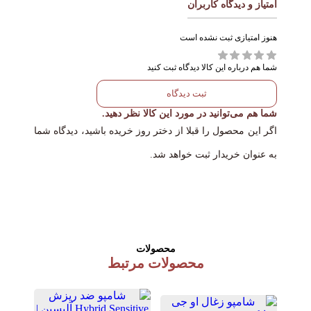
امتیاز و دیدگاه کاربران
مناسب انواع مو به ویژه
اجازه دهید 5 تا 10 دقیقه روی پوست بماند تا نتیجه مطلوبی
نوع مو
موهای خشک و کدر
داشته باشید.سپس کاملاً آبکشی کنید و از حس احیا شدن
هنوز امتیازی ثبت نشده است
روغن آرگان, روغن
موهای خود لذت ببرید.
ترکیبات
پراکاکسی, روغن ذرت,
شما هم درباره این کالا دیدگاه ثبت کنید
روغن کاملیا
ثبت دیدگاه
شما هم می‌توانید در مورد این کالا نظر دهید.
اگر این محصول را قبلا از دختر روز خریده باشید، دیدگاه شما
به عنوان خریدار ثبت خواهد شد.
محصولات
محصولات مرتبط