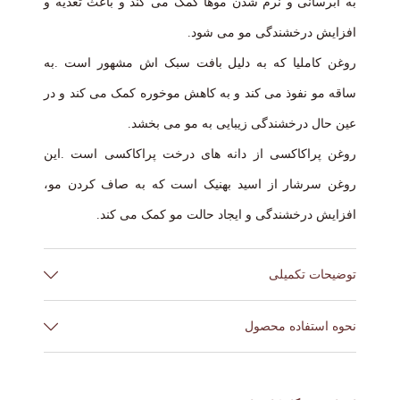
به آبرسانی و نرم شدن موها کمک می کند و باعث تغذیه و
افزایش درخشندگی مو می شود.
روغن کاملیا که به دلیل بافت سبک اش مشهور است .به
ساقه مو نفوذ می کند و به کاهش موخوره کمک می کند و در
عین حال درخشندگی زیبایی به مو می بخشد.
روغن پراکاکسی از دانه های درخت پراکاکسی است .این
روغن سرشار از اسید بهنیک است که به صاف کردن مو،
افزایش درخشندگی و ایجاد حالت مو کمک می کند.
توضیحات تکمیلی
برند
KERASTASE
نحوه استفاده محصول
کشور ساخت
اسپانیا
مقدار زیادی از ماسک را روی موهای تمیز و مرطوب، با
حجم
200 میل
تمرکز به رو ساقه مو ها بمالید.