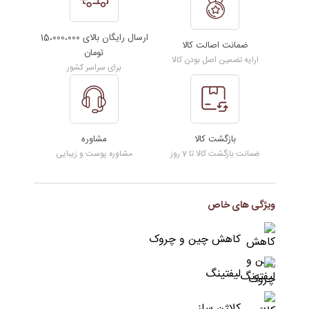
9
پک
ارسال رایگان بالای 15،000،000
4
ضمانت اصالت کالا
تومان
ارایه تضمین اصل بودن کالا
تایی
برای سراسر کشور
|
Numbuzin
NAD+
BIO
بازگشت کالا
مشاوره
ضمانت بازگشت کالا تا 7 روز
مشاوره پوست و زیبایی
Lifting-
sil
Full
ویژگی های خاص
Face
Mask
کاهش چین و چروک
عدد
لیفتینگ
کلاژن ساز