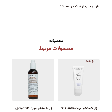
4. پس از برداشتن ماسک، باقی‌مانده سرم را با ضربات ملایم
عنوان خریدار ثبت خواهد شد.
جذب پوست کنید.
محصولات
محصولات مرتبط
ژل شستشو صورت ZO Gentle
ژل شستشو صورت کالاندولا کیلز