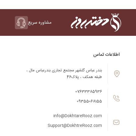
مشاوره سریع
اطلاعات تماس
بندر عباس گلشهر مجتمع تجاری بندرعباس مال ،
طبقه همکف ، پلاک46
07633385936
09355068155
info@DokhtareRooz.com
Support@DokhtreRooz.com