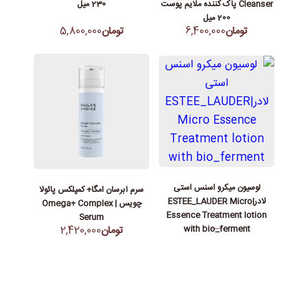
Cleanser پاک کننده ملایم پوست
230 میل
200 میل
تومان
6,400,000
تومان
5,800,000
لوسیون میکرو اسنس استی
سرم آبرسان امگا+ کمپلکس پائولا
لادر|ESTEE_LAUDER Micro
چویس | Omega+ Complex
Essence Treatment lotion
Serum
—
with bio_ferment
تومان
2,420,000