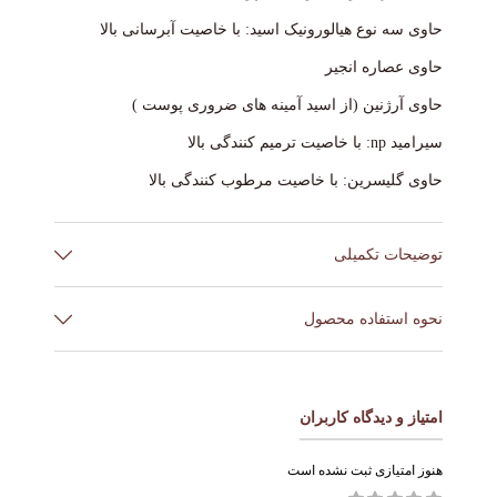
حاوی سه نوع هیالورونیک اسید: با خاصیت آبرسانی بالا
حاوی عصاره انجیر
حاوی آرژنین (از اسید آمینه های ضروری پوست )
سیرامید np: با خاصیت ترمیم کنندگی بالا
حاوی گلیسرین: با خاصیت مرطوب کنندگی بالا
توضیحات تکمیلی
برند
Anua
نحوه استفاده محصول
روزانه دوبار هم در صبح قبل از ضد آفتاب و هم در شب در
ترکیبات
هیالورونیک اسید
مرحله چهارم روتین پوستی بعد از سرم و یا آمپول مغذی
حجم
200 میل
امتیاز و دیدگاه کاربران
پوست مصرف کنید .
کشور
فقط یک یا دوبار پمپ کنید و با نوک انگشت صورت و گردن را
کره
هنوز امتیازی ثبت نشده است
ساخت