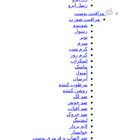
ریمل ابرو
مراقبت پوست
مراقبت صورت
شوینده
رتینول
تونر
سرم
کرم شب
کرم روز
اسکراپ
ماسک
آمپول
آبرسان
مرطوب کننده
روشن کننده
ضد لک
ضد جوش
ضد آفتاب
ضد چروک
لیفتینگ
لایه بردار
جوانساز
ضد التهاب و قرمزی پوست