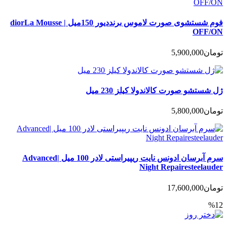
فوم شستشوی‌ صورت لاموس برنددیور 150میل | diorLa Mousse
OFF/ON
تومان
5,900,000
ژل شستشو صورت کالاندولا کیلز 230 میل
تومان
5,800,000
سرم آبرسان ادونس نایت ریپیراستی لادر 100 میل |Advanced
Night Repairesteelauder
تومان
17,600,000
%12