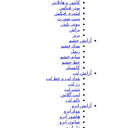
کانتور و هایلایتر
پودر فیکس
اسپری فیکس
تینت صورت
بیوتی بلندر
براش
برنز
آرایش چشم
مداد چشم
ریمل
سایه چشم
خط چشم
کانسیلر
آرایش لب
مداد لب و خط لب
رژ لب
تینت لب
لیپ گلاس
بالم لب
آرایش ابرو
مداد ابرو
هاشور ابرو
صابون ابرو
ژل ابرو