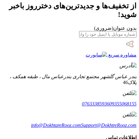
از تخفیف‌ها و جدیدترین‌های دخترروز باخبر
شوید!
بدون عنوان
(ضروری)
مشاوره سریع
بندر عباس گلشهر مجتمع تجاری بندرعباس مال ، طبقه همکف ،
پلاک46
07633385936
09355068155
info@DokhtareRooz.com
Support@DokhtreRooz.com
اطلاعات تماس