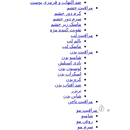
ضد التهاب و قرمزی پوست
مراقبت چشم
کرم دور چشم
سرم دور چشم
ماسک زیر چشم
تقویت کننده مژه
مراقبت لب
بالم لب
ماسک لب
مراقبت بدن
شامپو بدن
بادی اسپلش
لوسیون بدن
اسکراپ بدن
کره بدن
ضد آفتاب بدن
برنزر
شاین بدن
مراقبت ناخن
مراقبت مو
شامپو
روغن مو
سرم مو