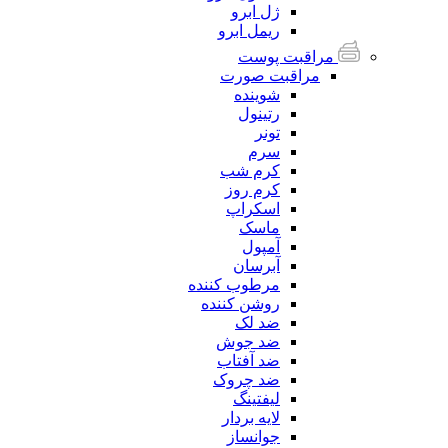
ژل ابرو
ریمل ابرو
مراقبت پوست
مراقبت صورت
شوینده
رتینول
تونر
سرم
کرم شب
کرم روز
اسکراپ
ماسک
آمپول
آبرسان
مرطوب کننده
روشن کننده
ضد لک
ضد جوش
ضد آفتاب
ضد چروک
لیفتینگ
لایه بردار
جوانساز