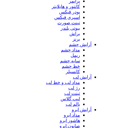
پرایمر
کانتور و هایلایتر
پودر فیکس
اسپری فیکس
تینت صورت
بیوتی بلندر
براش
برنز
آرایش چشم
مداد چشم
ریمل
سایه چشم
خط چشم
کانسیلر
آرایش لب
مداد لب و خط لب
رژ لب
تینت لب
لیپ گلاس
بالم لب
آرایش ابرو
مداد ابرو
هاشور ابرو
صابون ابرو