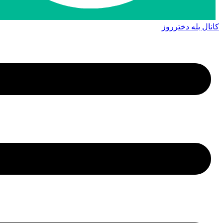
کانال بله دخترروز