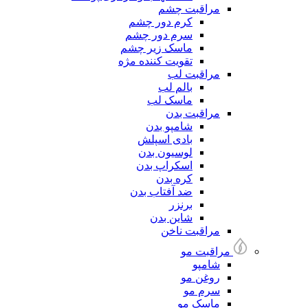
مراقبت چشم
کرم دور چشم
سرم دور چشم
ماسک زیر چشم
تقویت کننده مژه
مراقبت لب
بالم لب
ماسک لب
مراقبت بدن
شامپو بدن
بادی اسپلش
لوسیون بدن
اسکراپ بدن
کره بدن
ضد آفتاب بدن
برنزر
شاین بدن
مراقبت ناخن
مراقبت مو
شامپو
روغن مو
سرم مو
ماسک مو