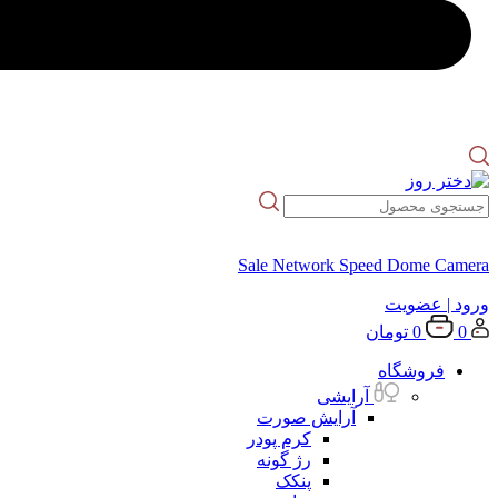
Sale Network Speed Dome Camera
ورود
| عضویت
0
0
تومان
فروشگاه
آرایشی
آرایش صورت
کرم پودر
رژ گونه
پنکک