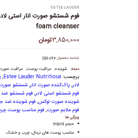
ESTEE LAUDER
foam cleanser
3,850,000
تومان
شناسه محصول:
DR-262
شوینده
مراقبت پوست
مراقبت صورت
دسته:
,
,
برچسب:
Estee Lauder Nutritious
,
پ
لادر
,
پاک‌کننده صورت انار
,
شستشو صورت 
فوم شستشو استی لادر
,
فوم شستشو ضد آ
شوینده صورت لوکس
,
فوم شوینده ضد 
فوم ملایم صورت
,
فوم مناسب پوست چر
ویژگی ها
حجم‌ 125ml
مناسب پوست های نرمال، چرب و خشک