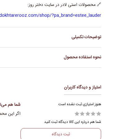
🔗 محصولات استی لادر در سایت دختر روز:
/dokhtarerooz.com/shop/?pa_brand=estee_lauder
توضیحات تکمیلی
برند
ESTEE LAUDER
نحوه استفاده محصول
ترکیبات
جلبک قهوه ای دریایی, عصاره ان
1_صبح وشب مقدار مناسب از فوم را روی صورت خیس ماساژ دهید و بشویید .
حجم
125میل
2_برای استفاده به عنوان ماسک T_ZONEصورت یا همان پیشانی و امتداد پیشانی تا بینی را با یک لایه نازک از فوم کاور کنید .پس از یک دقیقه بشویید .
کشور ساخت
بلژیک
امتیاز و دیدگاه کاربران
نوع پوست
پوست های نرمال، چرب و 
هنوز امتیازی ثبت نشده است
شما هم می‌تو
اگر این محصو
شما هم درباره این کالا دیدگاه ثبت کنید
ثبت دیدگاه