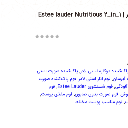
فوم شستشو صورت انار استی لادر | Estee lauder Nutritious 2_in_1
اک‌کننده دوکاره استی لادر
,
پاک‌کننده صورت استی
آبرسان
,
فوم انار استی لادر
,
فوم پاک‌کننده صورت
,
لودگی
,
فوم شستشوی Estee Lauder
,
فوم
جوش
,
فوم صورت بدون صابون
,
فوم مغذی پوست
,
ب
,
فوم مناسب پوست مختلط