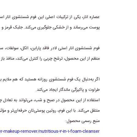
عصاره انار، یکی از ترکیبات اصلی این فوم شستشوی انار 
پوست می‌رساند و از خشکی جلوگیری می‌کند. جلبک قرمز و قه
فوم شستشوی انار استی لادر فاقد پارابن، الکل، سولفات، س
منظم از این محصول، ترشح چربی را کنترل می‌کند، منافذ باز
اگر به‌دنبال یک فوم شستشوی روزانه هستید که هم ملایم ب
طراوت و پاکیزگی ماندگار ایجاد می‌کند.
استفاده از این محصول در صبح و شب، می‌تواند به تعادل چر
منتقل می‌کند. با این فوم، روتین پوستی‌تان حرفه‌ای‌تر و مؤث
منبع رسمی محصول:
-makeup-remover/nutritious-2-in-1-foam-cleanser