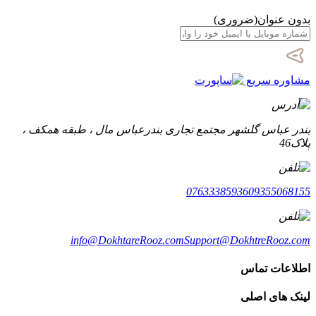
بدون عنوان
(ضروری)
مشاوره سریع
بندر عباس گلشهر مجتمع تجاری بندرعباس مال ، طبقه همکف ،
پلاک46
07633385936
09355068155
info@DokhtareRooz.com
Support@DokhtreRooz.com
اطلاعات تماس
لینک های اصلی