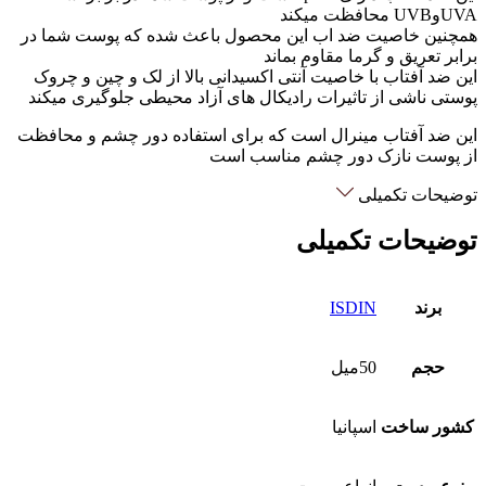
UVAوUVB محافظت میکند
همچنین خاصیت ضد اب این محصول باعث شده که پوست شما در
برابر تعریق و گرما مقاوم بماند
این ضد آفتاب با خاصیت آنتی اکسیدانی بالا از لک و چین و چروک
پوستی ناشی از تاثیرات رادیکال های آزاد محیطی جلوگیری میکند
این ضد آفتاب مینرال است که برای استفاده دور چشم و محافظت
از پوست نازک دور چشم مناسب است
توضیحات تکمیلی
توضیحات تکمیلی
برند
ISDIN
حجم
50میل
کشور ساخت
اسپانیا