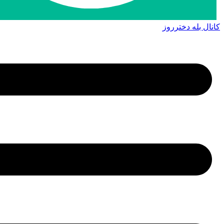
کانال بله دخترروز