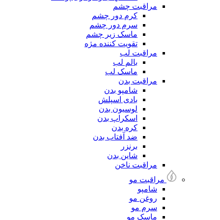
مراقبت چشم
کرم دور چشم
سرم دور چشم
ماسک زیر چشم
تقویت کننده مژه
مراقبت لب
بالم لب
ماسک لب
مراقبت بدن
شامپو بدن
بادی اسپلش
لوسیون بدن
اسکراپ بدن
کره بدن
ضد آفتاب بدن
برنزر
شاین بدن
مراقبت ناخن
مراقبت مو
شامپو
روغن مو
سرم مو
ماسک مو