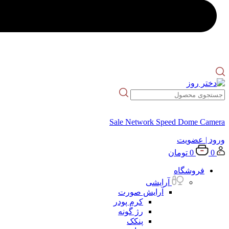
Sale Network Speed Dome Camera
ورود
| عضویت
0
0
تومان
فروشگاه
آرایشی
آرایش صورت
کرم پودر
رژ گونه
پنکک