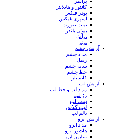
پرایمر
کانتور و هایلایتر
پودر فیکس
اسپری فیکس
تینت صورت
بیوتی بلندر
براش
برنز
آرایش چشم
مداد چشم
ریمل
سایه چشم
خط چشم
کانسیلر
آرایش لب
مداد لب و خط لب
رژ لب
تینت لب
لیپ گلاس
بالم لب
آرایش ابرو
مداد ابرو
هاشور ابرو
صابون ابرو