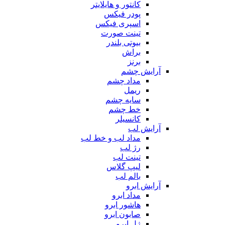
کانتور و هایلایتر
پودر فیکس
اسپری فیکس
تینت صورت
بیوتی بلندر
براش
برنز
آرایش چشم
مداد چشم
ریمل
سایه چشم
خط چشم
کانسیلر
آرایش لب
مداد لب و خط لب
رژ لب
تینت لب
لیپ گلاس
بالم لب
آرایش ابرو
مداد ابرو
هاشور ابرو
صابون ابرو
ژل ابرو