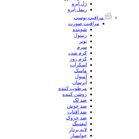
ژل ابرو
ریمل ابرو
مراقبت پوست
مراقبت صورت
شوینده
رتینول
تونر
سرم
کرم شب
کرم روز
اسکراپ
ماسک
آمپول
آبرسان
مرطوب کننده
روشن کننده
ضد لک
ضد جوش
ضد آفتاب
ضد چروک
لیفتینگ
لایه بردار
جوانساز