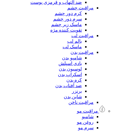
ضد التهاب و قرمزی پوست
مراقبت چشم
کرم دور چشم
سرم دور چشم
ماسک زیر چشم
تقویت کننده مژه
مراقبت لب
بالم لب
ماسک لب
مراقبت بدن
شامپو بدن
بادی اسپلش
لوسیون بدن
اسکراپ بدن
کره بدن
ضد آفتاب بدن
برنزر
شاین بدن
مراقبت ناخن
مراقبت مو
شامپو
روغن مو
سرم مو