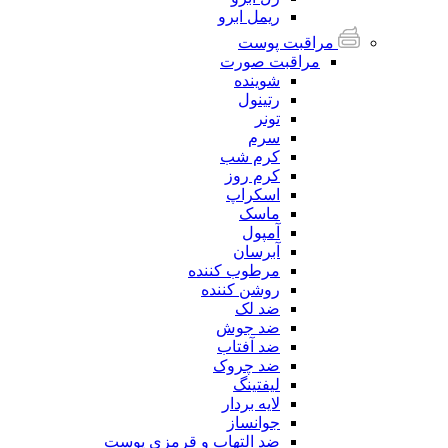
ریمل ابرو
مراقبت پوست
مراقبت صورت
شوینده
رتینول
تونر
سرم
کرم شب
کرم روز
اسکراپ
ماسک
آمپول
آبرسان
مرطوب کننده
روشن کننده
ضد لک
ضد جوش
ضد آفتاب
ضد چروک
لیفتینگ
لایه بردار
جوانساز
ضد التهاب و قرمزی پوست