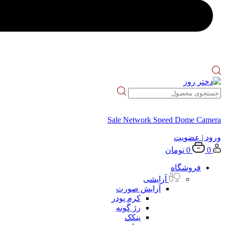
Sale Network Speed Dome Camera
ورود
| عضویت
0
0
تومان
فروشگاه
آرایشی
آرایش صورت
کرم پودر
رژ گونه
پنکک