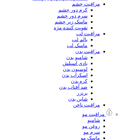
مراقبت چشم
کرم دور چشم
سرم دور چشم
ماسک زیر چشم
تقویت کننده مژه
مراقبت لب
بالم لب
ماسک لب
مراقبت بدن
شامپو بدن
بادی اسپلش
لوسیون بدن
اسکراپ بدن
کره بدن
ضد آفتاب بدن
برنزر
شاین بدن
مراقبت ناخن
مراقبت مو
شامپو
روغن مو
سرم مو
ماسک مو