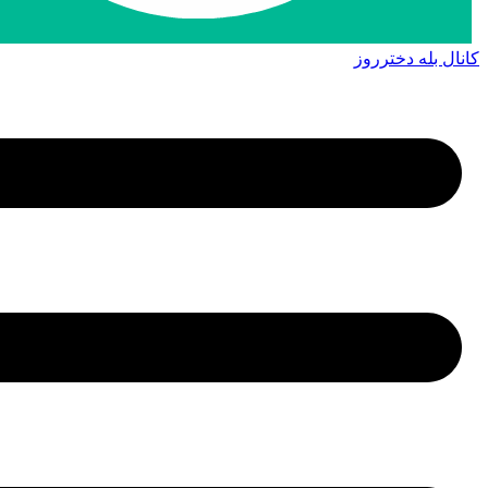
کانال بله دخترروز