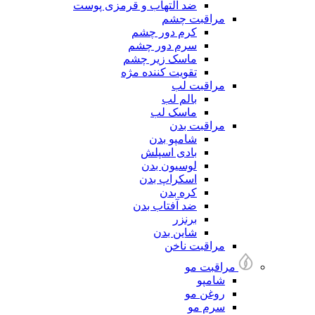
ضد التهاب و قرمزی پوست
مراقبت چشم
کرم دور چشم
سرم دور چشم
ماسک زیر چشم
تقویت کننده مژه
مراقبت لب
بالم لب
ماسک لب
مراقبت بدن
شامپو بدن
بادی اسپلش
لوسیون بدن
اسکراپ بدن
کره بدن
ضد آفتاب بدن
برنزر
شاین بدن
مراقبت ناخن
مراقبت مو
شامپو
روغن مو
سرم مو