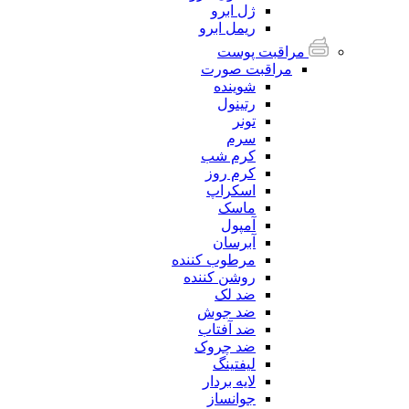
ژل ابرو
ریمل ابرو
مراقبت پوست
مراقبت صورت
شوینده
رتینول
تونر
سرم
کرم شب
کرم روز
اسکراپ
ماسک
آمپول
آبرسان
مرطوب کننده
روشن کننده
ضد لک
ضد جوش
ضد آفتاب
ضد چروک
لیفتینگ
لایه بردار
جوانساز