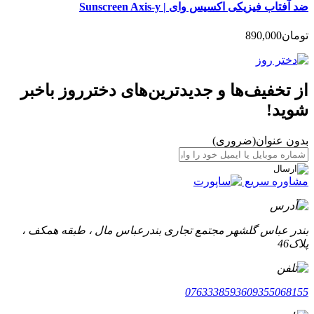
ضد آفتاب فیزیکی اکسیس وای | Sunscreen Axis-y
تومان
890,000
از تخفیف‌ها و جدیدترین‌های دخترروز باخبر
شوید!
بدون عنوان
(ضروری)
مشاوره سریع
بندر عباس گلشهر مجتمع تجاری بندرعباس مال ، طبقه همکف ،
پلاک46
07633385936
09355068155