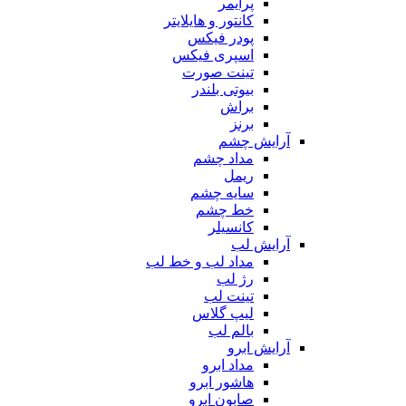
پرایمر
کانتور و هایلایتر
پودر فیکس
اسپری فیکس
تینت صورت
بیوتی بلندر
براش
برنز
آرایش چشم
مداد چشم
ریمل
سایه چشم
خط چشم
کانسیلر
آرایش لب
مداد لب و خط لب
رژ لب
تینت لب
لیپ گلاس
بالم لب
آرایش ابرو
مداد ابرو
هاشور ابرو
صابون ابرو