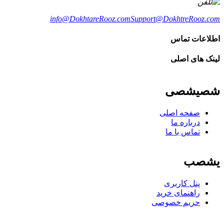
info@DokhtareRooz.com
Support@DokhtreRooz.com
اطلاعات تماس
لینک های اصلی
شصیشصی
صفحه اصلی
درباره ما
تماس با ما
یشصب
پنل کاربری
راهنمای خرید
حریم خصوصی