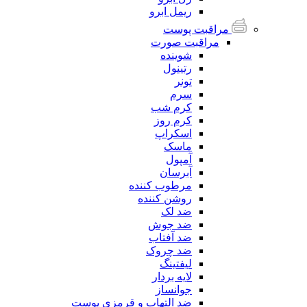
ریمل ابرو
مراقبت پوست
مراقبت صورت
شوینده
رتینول
تونر
سرم
کرم شب
کرم روز
اسکراپ
ماسک
آمپول
آبرسان
مرطوب کننده
روشن کننده
ضد لک
ضد جوش
ضد آفتاب
ضد چروک
لیفتینگ
لایه بردار
جوانساز
ضد التهاب و قرمزی پوست