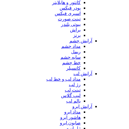
کانتور و هایلایتر
پودر فیکس
اسپری فیکس
تینت صورت
بیوتی بلندر
براش
برنز
آرایش چشم
مداد چشم
ریمل
سایه چشم
خط چشم
کانسیلر
آرایش لب
مداد لب و خط لب
رژ لب
تینت لب
لیپ گلاس
بالم لب
آرایش ابرو
مداد ابرو
هاشور ابرو
صابون ابرو
ژل ابرو