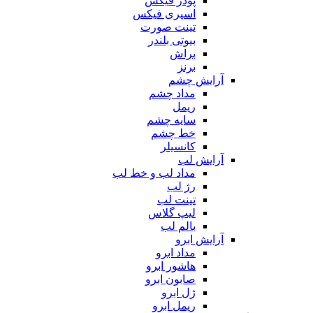
پودر فیکس
اسپری فیکس
تینت صورت
بیوتی بلندر
براش
برنز
آرایش چشم
مداد چشم
ریمل
سایه چشم
خط چشم
کانسیلر
آرایش لب
مداد لب و خط لب
رژ لب
تینت لب
لیپ گلاس
بالم لب
آرایش ابرو
مداد ابرو
هاشور ابرو
صابون ابرو
ژل ابرو
ریمل ابرو