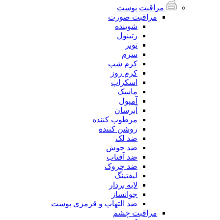
مراقبت پوست
مراقبت صورت
شوینده
رتینول
تونر
سرم
کرم شب
کرم روز
اسکراپ
ماسک
آمپول
آبرسان
مرطوب کننده
روشن کننده
ضد لک
ضد جوش
ضد آفتاب
ضد چروک
لیفتینگ
لایه بردار
جوانساز
ضد التهاب و قرمزی پوست
مراقبت چشم