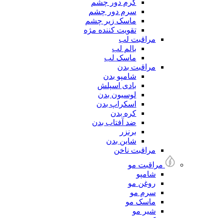
کرم دور چشم
سرم دور چشم
ماسک زیر چشم
تقویت کننده مژه
مراقبت لب
بالم لب
ماسک لب
مراقبت بدن
شامپو بدن
بادی اسپلش
لوسیون بدن
اسکراپ بدن
کره بدن
ضد آفتاب بدن
برنزر
شاین بدن
مراقبت ناخن
مراقبت مو
شامپو
روغن مو
سرم مو
ماسک مو
شیر مو