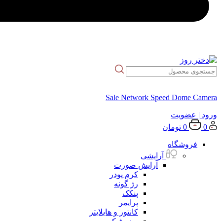
Sale Network Speed Dome Camera
ورود
| عضویت
0
0
تومان
فروشگاه
آرایشی
آرایش صورت
کرم پودر
رژ گونه
پنکک
پرایمر
کانتور و هایلایتر