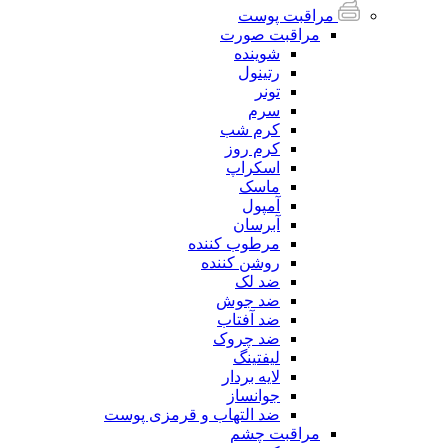
مراقبت پوست
مراقبت صورت
شوینده
رتینول
تونر
سرم
کرم شب
کرم روز
اسکراپ
ماسک
آمپول
آبرسان
مرطوب کننده
روشن کننده
ضد لک
ضد جوش
ضد آفتاب
ضد چروک
لیفتینگ
لایه بردار
جوانساز
ضد التهاب و قرمزی پوست
مراقبت چشم