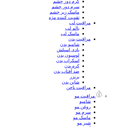
کرم دور چشم
سرم دور چشم
ماسک زیر چشم
تقویت کننده مژه
مراقبت لب
بالم لب
ماسک لب
مراقبت بدن
شامپو بدن
بادی اسپلش
لوسیون بدن
اسکراپ بدن
کره بدن
ضد آفتاب بدن
برنزر
شاین بدن
مراقبت ناخن
مراقبت مو
شامپو
روغن مو
سرم مو
ماسک مو
شیر مو