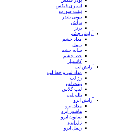
پودر فیکس
اسپری فیکس
تینت صورت
بیوتی بلندر
براش
برنز
آرایش چشم
مداد چشم
ریمل
سایه چشم
خط چشم
کانسیلر
آرایش لب
مداد لب و خط لب
رژ لب
تینت لب
لیپ گلاس
بالم لب
آرایش ابرو
مداد ابرو
هاشور ابرو
صابون ابرو
ژل ابرو
ریمل ابرو