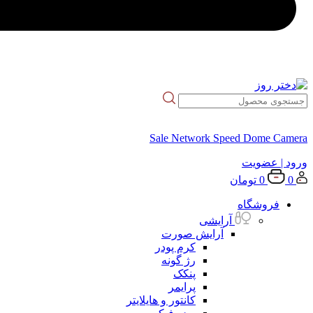
Sale Network Speed Dome Camera
ورود
| عضویت
0
0
تومان
فروشگاه
آرایشی
آرایش صورت
کرم پودر
رژ گونه
پنکک
پرایمر
کانتور و هایلایتر