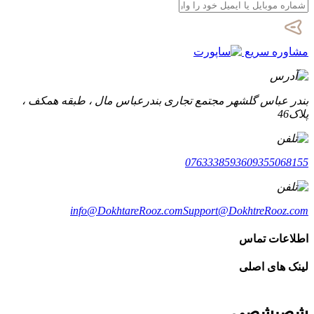
مشاوره سریع
بندر عباس گلشهر مجتمع تجاری بندرعباس مال ، طبقه همکف ،
پلاک46
07633385936
09355068155
info@DokhtareRooz.com
Support@DokhtreRooz.com
اطلاعات تماس
لینک های اصلی
شصیشصی