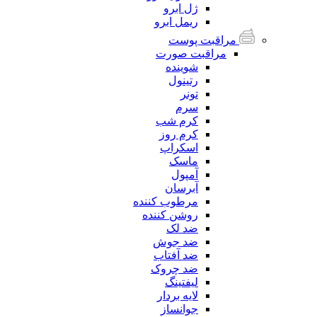
ژل ابرو
ریمل ابرو
مراقبت پوست
مراقبت صورت
شوینده
رتینول
تونر
سرم
کرم شب
کرم روز
اسکراپ
ماسک
آمپول
آبرسان
مرطوب کننده
روشن کننده
ضد لک
ضد جوش
ضد آفتاب
ضد چروک
لیفتینگ
لایه بردار
جوانساز