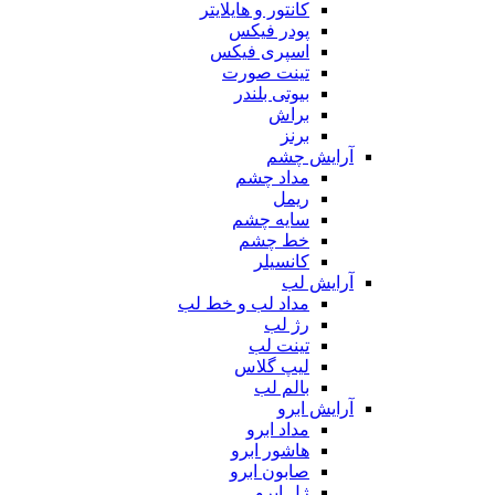
کانتور و هایلایتر
پودر فیکس
اسپری فیکس
تینت صورت
بیوتی بلندر
براش
برنز
آرایش چشم
مداد چشم
ریمل
سایه چشم
خط چشم
کانسیلر
آرایش لب
مداد لب و خط لب
رژ لب
تینت لب
لیپ گلاس
بالم لب
آرایش ابرو
مداد ابرو
هاشور ابرو
صابون ابرو
ژل ابرو