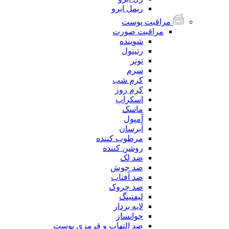
ریمل ابرو
مراقبت پوست
مراقبت صورت
شوینده
رتینول
تونر
سرم
کرم شب
کرم روز
اسکراپ
ماسک
آمپول
آبرسان
مرطوب کننده
روشن کننده
ضد لک
ضد جوش
ضد آفتاب
ضد چروک
لیفتینگ
لایه بردار
جوانساز
ضد التهاب و قرمزی پوست