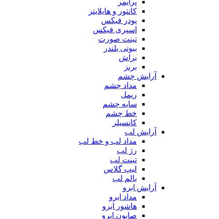
پرایمر
کانتور و هایلایتر
پودر فیکس
اسپری فیکس
تینت صورت
بیوتی بلندر
براش
برنز
آرایش چشم
مداد چشم
ریمل
سایه چشم
خط چشم
کانسیلر
آرایش لب
مداد لب و خط لب
رژ لب
تینت لب
لیپ گلاس
بالم لب
آرایش ابرو
مداد ابرو
هاشور ابرو
صابون ابرو