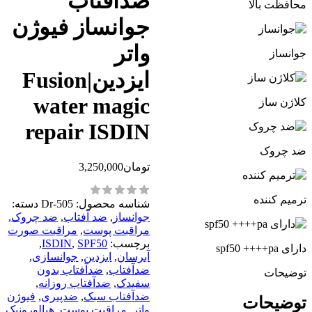
ضدآفتاب
محافظت بالا
جوانساز فیوژن
واتر
جوانساز
ایزدین|Fusion
water magic
کلاژن ساز
repair ISDIN
ضد چروک
تومان
3,250,000
ترمیم کننده
شناسه محصول:
Dr-505
دسته:
جوانساز
,
ضد آفتاب
,
ضد چروک
,
مراقبت پوست
,
مراقبت صورت
برچسب:
SPF50
,
ISDIN
,
دارای spf50 ++++pa
آبرسان
,
ایزدین
,
جوانسازی
,
ضدآفتاب
,
ضدآفتاب بدون
توضیحات
سفیدک
,
ضدآفتاب روزانه
,
ضدآفتاب سبک
,
ضدپیری
,
فیوژن
توضیحات
واتر
,
مراقبت پوست
,
هیالورونیک