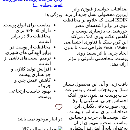
اسید
,
ویتامین C
ضدآفتاب جوانساز فیوژن واتر
ایزدین محصولی نسل جدید از برند
ویژگی ها
ISDIN است که علاوه بر محافظت
مناسب برای انواع پوست.
قوی در برابر اشعه‌های مضر
دارای SPF 50 برای
خورشید، به بازسازی پوست و
محافظت بالا در برابر
کاهش علائم پیری کمک می‌کند.
آفتاب.
این کرم سبک با فناوری اختصاصی
محافظت از پوست در
Fusion Water طراحی شده تا بدون
برابر آلودگی های شهری.
ایجاد چربی یا اثر سفید روی
ترمیم آسیب‌های ناشی از
پوست، محافظتی نامرئی و مؤثر
آفتاب.
ارائه دهد.
افزایش تولید کلاژن و
جوانسازی پوست.
کاهش عمیق چین و
بافت ژلی و آبی این محصول بسیار
چروک.
سبک و زودجذب است و به‌سرعت
بهبود خاصیت ارتجاعی
جذب پوست می‌شود، بدون اینکه
پوست.
احساس چربی، سنگینی یا برق
روی صورت باقی بگذارد. این
ضدآفتاب برای تمام انواع پوست،
حتی پوست‌های چرب و حساس
در انبار موجود نمی باشد
مناسب است و می‌توان از آن
به‌عنوان پایه آرایش نیز استفاده