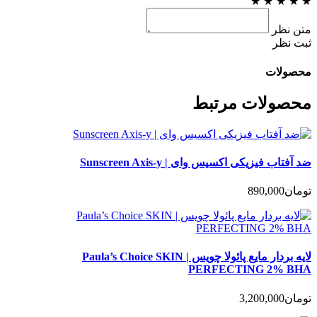
★
★
★
★
★
متن نظر
ثبت نظر
محصولات
محصولات مرتبط
ضد آفتاب فیزیکی اکسیس وای | Sunscreen Axis-y
تومان
890,000
لایه بردار مایع پائولا چویس | Paula’s Choice SKIN
PERFECTING 2% BHA
تومان
3,200,000