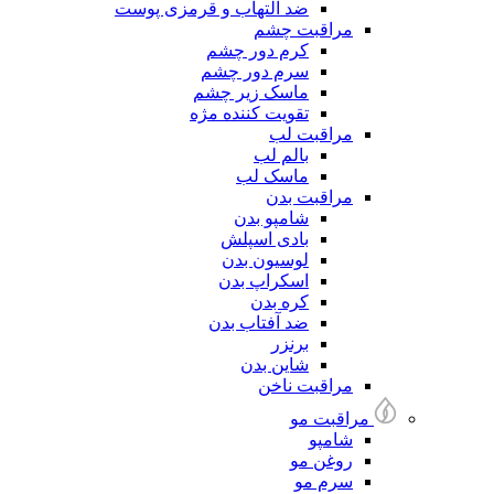
ضد التهاب و قرمزی پوست
مراقبت چشم
کرم دور چشم
سرم دور چشم
ماسک زیر چشم
تقویت کننده مژه
مراقبت لب
بالم لب
ماسک لب
مراقبت بدن
شامپو بدن
بادی اسپلش
لوسیون بدن
اسکراپ بدن
کره بدن
ضد آفتاب بدن
برنزر
شاین بدن
مراقبت ناخن
مراقبت مو
شامپو
روغن مو
سرم مو