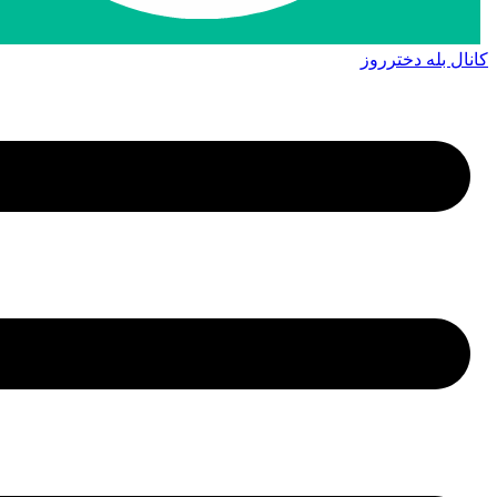
کانال بله دخترروز