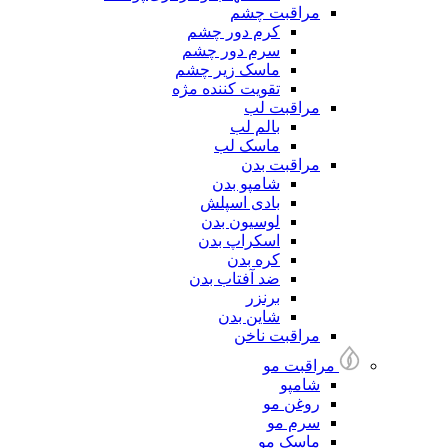
مراقبت چشم
کرم دور چشم
سرم دور چشم
ماسک زیر چشم
تقویت کننده مژه
مراقبت لب
بالم لب
ماسک لب
مراقبت بدن
شامپو بدن
بادی اسپلش
لوسیون بدن
اسکراپ بدن
کره بدن
ضد آفتاب بدن
برنزر
شاین بدن
مراقبت ناخن
مراقبت مو
شامپو
روغن مو
سرم مو
ماسک مو