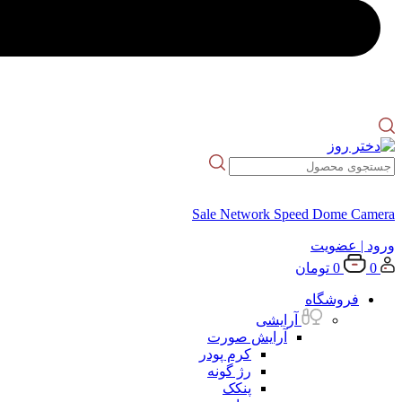
Sale Network Speed Dome Camera
ورود
| عضویت
0
0
تومان
فروشگاه
آرایشی
آرایش صورت
کرم پودر
رژ گونه
پنکک