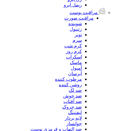
ریمل ابرو
مراقبت پوست
مراقبت صورت
شوینده
رتینول
تونر
سرم
کرم شب
کرم روز
اسکراپ
ماسک
آمپول
آبرسان
مرطوب کننده
روشن کننده
ضد لک
ضد جوش
ضد آفتاب
ضد چروک
لیفتینگ
لایه بردار
جوانساز
ضد التهاب و قرمزی پوست