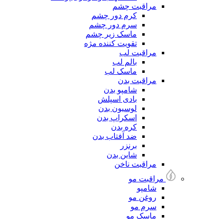
مراقبت چشم
کرم دور چشم
سرم دور چشم
ماسک زیر چشم
تقویت کننده مژه
مراقبت لب
بالم لب
ماسک لب
مراقبت بدن
شامپو بدن
بادی اسپلش
لوسیون بدن
اسکراپ بدن
کره بدن
ضد آفتاب بدن
برنزر
شاین بدن
مراقبت ناخن
مراقبت مو
شامپو
روغن مو
سرم مو
ماسک مو