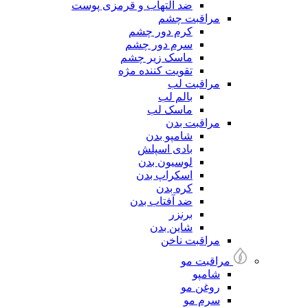
ضد التهاب و قرمزی پوست
مراقبت چشم
کرم دور چشم
سرم دور چشم
ماسک زیر چشم
تقویت کننده مژه
مراقبت لب
بالم لب
ماسک لب
مراقبت بدن
شامپو بدن
بادی اسپلش
لوسیون بدن
اسکراپ بدن
کره بدن
ضد آفتاب بدن
برنزر
شاین بدن
مراقبت ناخن
مراقبت مو
شامپو
روغن مو
سرم مو