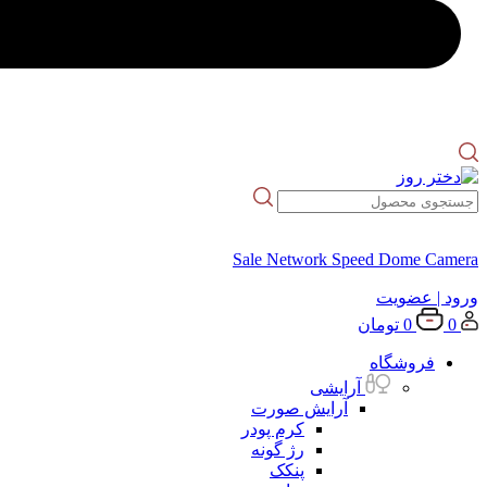
Sale Network Speed Dome Camera
ورود
| عضویت
0
0
تومان
فروشگاه
آرایشی
آرایش صورت
کرم پودر
رژ گونه
پنکک