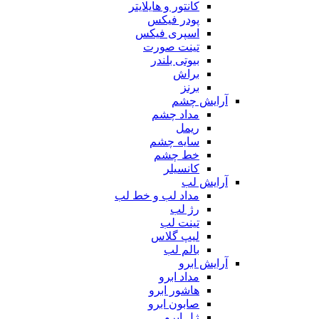
کانتور و هایلایتر
پودر فیکس
اسپری فیکس
تینت صورت
بیوتی بلندر
براش
برنز
آرایش چشم
مداد چشم
ریمل
سایه چشم
خط چشم
کانسیلر
آرایش لب
مداد لب و خط لب
رژ لب
تینت لب
لیپ گلاس
بالم لب
آرایش ابرو
مداد ابرو
هاشور ابرو
صابون ابرو
ژل ابرو