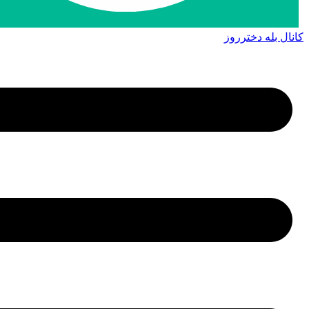
کانال بله دخترروز