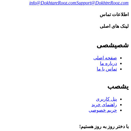
info@DokhtareRooz.com
Support@DokhtreRooz.com
اطلاعات تماس
لینک های اصلی
شصیشصی
صفحه اصلی
درباره ما
تماس با ما
یشصب
پنل کاربری
راهنمای خرید
حریم خصوصی
با دختر روز به روز هستیم!