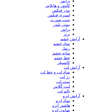
پرایمر
کانتور و هایلایتر
پودر فیکس
اسپری فیکس
تینت صورت
بیوتی بلندر
براش
برنز
آرایش چشم
مداد چشم
ریمل
سایه چشم
خط چشم
کانسیلر
آرایش لب
مداد لب و خط لب
رژ لب
تینت لب
لیپ گلاس
بالم لب
آرایش ابرو
مداد ابرو
هاشور ابرو
صابون ابرو