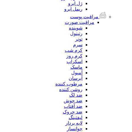
ژل ابرو
ریمل ابرو
مراقبت پوست
مراقبت صورت
شوینده
رتینول
تونر
سرم
کرم شب
کرم روز
اسکراپ
ماسک
آمپول
آبرسان
مرطوب کننده
روشن کننده
ضد لک
ضد جوش
ضد آفتاب
ضد چروک
لیفتینگ
لایه بردار
جوانساز