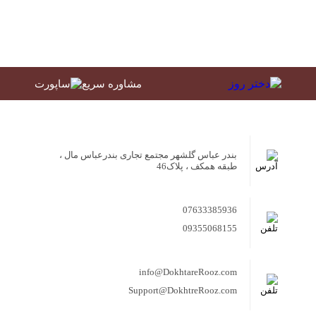
مشاوره سریع
بندر عباس گلشهر مجتمع تجاری بندرعباس مال ،
طبقه همکف ، پلاک46
07633385936
09355068155
info@DokhtareRooz.com
Support@DokhtreRooz.com