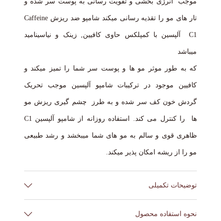
موجب انرژی بخشی و تقویت رسانی به پوست سر شده و
تار های مو را تقذیه رسانی میکند شامپو ضد ریزش Caffeine
C1 آلپسین با کمپلکس حاوی کافیین, زینک و نیاسینامید
میباشد
که به طور موثر مو ها و پوست سر شما را تمیز میکند و
کافیین موجود در ترکیبات شامپو آلپسین موجب تحریک
گردش خون کف سر شده و به طرز چشم گیری ریزش مو
ها را کنترل می کند. استفاده روزانه از شامپو آلپسین C1
ظاهری قوی و سالم به مو های شما میبخشد و رشد طبیعی
مو را از ریشه امکان پذیر میکند.
توضیحات تکمیلی
حجم
250 میل, 375 میل
نحوه استفاده محصول