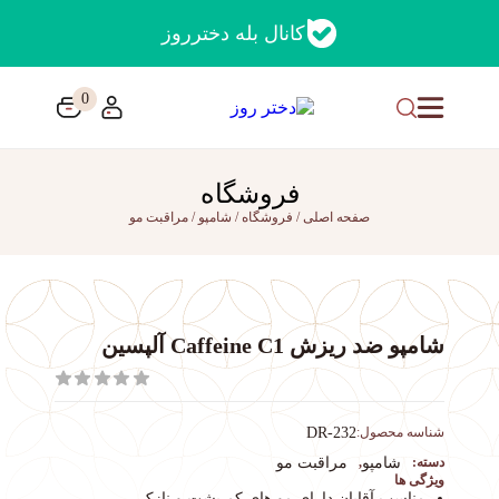
کانال بله دخترروز
0
فروشگاه
صفحه اصلی
/
فروشگاه
/
شامپو
/
مراقبت مو
شامپو ضد ریزش Caffeine C1 آلپسین
شناسه محصول:
DR-232
دسته:
شامپو
,
مراقبت مو
ویژگی ها
مناسب آقایان دارای مو های کم پشت و نازک