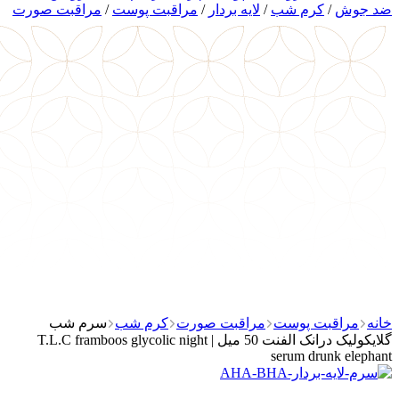
‌ضد جوش
/
کرم شب
/
لایه بردار
/
مراقبت پوست
/
مراقبت صورت
خانه
مراقبت پوست
مراقبت صورت
کرم شب
سرم شب
گلایکولیک درانک الفنت 50 میل | T.L.C framboos glycolic night
serum drunk elephant