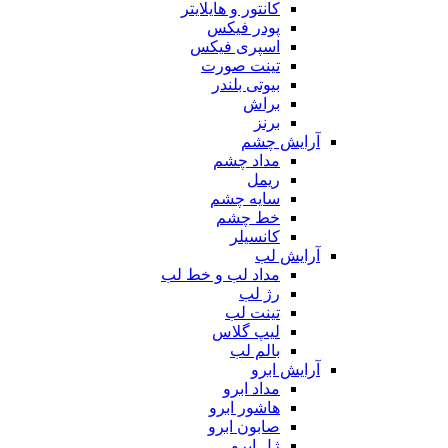
کانتور و هایلایتر
پودر فیکس
اسپری فیکس
تینت صورت
بیوتی بلندر
براش
برنز
آرایش چشم
مداد چشم
ریمل
سایه چشم
خط چشم
کانسیلر
آرایش لب
مداد لب و خط لب
رژ لب
تینت لب
لیپ گلاس
بالم لب
آرایش ابرو
مداد ابرو
هاشور ابرو
صابون ابرو
ژل ابرو