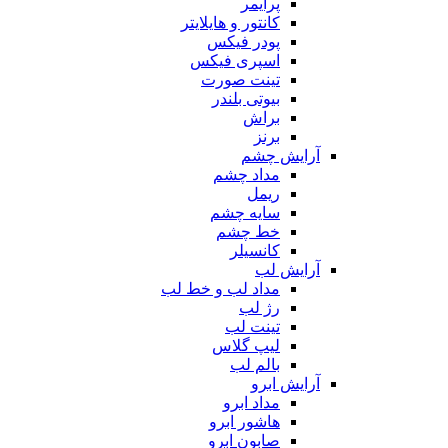
پرایمر
کانتور و هایلایتر
پودر فیکس
اسپری فیکس
تینت صورت
بیوتی بلندر
براش
برنز
آرایش چشم
مداد چشم
ریمل
سایه چشم
خط چشم
کانسیلر
آرایش لب
مداد لب و خط لب
رژ لب
تینت لب
لیپ گلاس
بالم لب
آرایش ابرو
مداد ابرو
هاشور ابرو
صابون ابرو