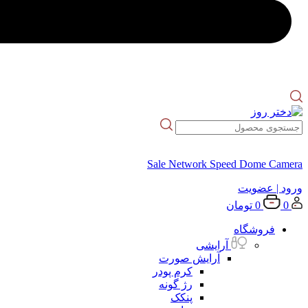
Sale Network Speed Dome Camera
ورود
| عضویت
0
0
تومان
فروشگاه
آرایشی
آرایش صورت
کرم پودر
رژ گونه
پنکک