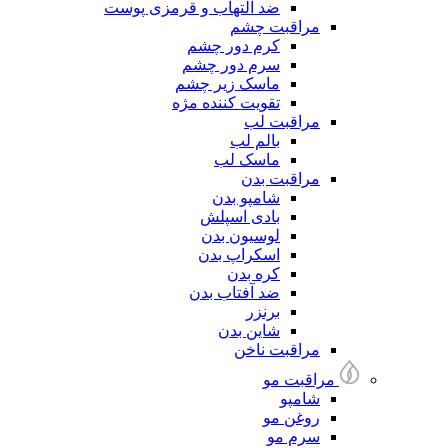
ضد التهاب و قرمزی پوست
مراقبت چشم
کرم دور چشم
سرم دور چشم
ماسک زیر چشم
تقویت کننده مژه
مراقبت لب
بالم لب
ماسک لب
مراقبت بدن
شامپو بدن
بادی اسپلش
لوسیون بدن
اسکراپ بدن
کره بدن
ضد آفتاب بدن
برنزر
شاین بدن
مراقبت ناخن
مراقبت مو
شامپو
روغن مو
سرم مو