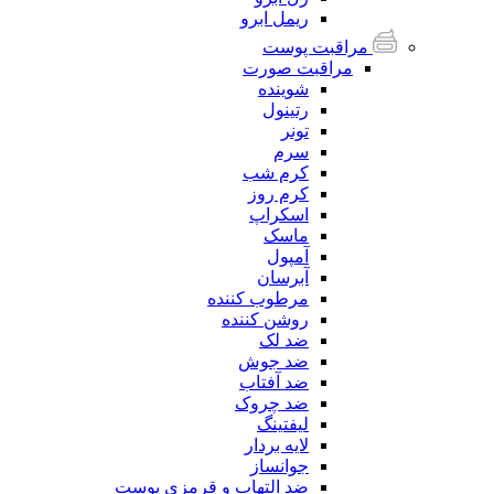
ریمل ابرو
مراقبت پوست
مراقبت صورت
شوینده
رتینول
تونر
سرم
کرم شب
کرم روز
اسکراپ
ماسک
آمپول
آبرسان
مرطوب کننده
روشن کننده
ضد لک
ضد جوش
ضد آفتاب
ضد چروک
لیفتینگ
لایه بردار
جوانساز
ضد التهاب و قرمزی پوست