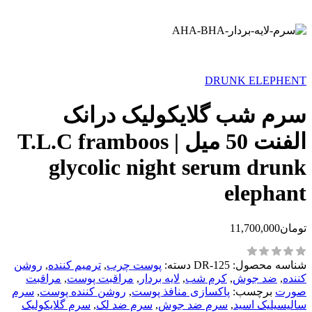
DRUNK ELEPHENT
سرم شب گلایکولیک درانک
الفنت 50 میل | T.L.C framboos
glycolic night serum drunk
elephant
تومان
11,700,000
شناسه محصول:
DR-125
دسته:
پوست چرب
,
ترمیم کننده
,
روشن
کننده
,
‌ضد جوش
,
کرم شب
,
لایه بردار
,
مراقبت پوست
,
مراقبت
صورت
برچسب:
پاکسازی منافذ پوست
,
روشن کننده پوست
,
سرم
سالیسیلیک اسید
,
سرم ضد جوش
,
سرم ضد لک
,
سرم گلایکولیک