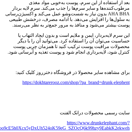
بعد از استفاده از این سرم، پوست به‌خوبی مواد مغذی
مرطوب‌کننده‌ها و سایر سرم‌ها را جذب می‌کند. سرم لایه بردار
AHA BHA بدون نیاز به شست‌وشو عمل می‌کند و اکسیژن‌رسانی
به سلول‌ها را افزایش می‌دهد. با ادامه مصرف، درخشش طبیعی
پوست بیشتر می‌شود و منافذ به مرور جمع‌تر به نظر می‌رسند.
این سرم لایه‌بردار، ایمن و ملایم است و بدون ایجاد التهاب یا
حساسیت می‌توان آن را استفاده کرد. می‌توانید آن را با دیگر
محصولات مراقبت پوست ترکیب کنید تا همزمان چربی پوست
کنترل شود، لایه‌برداری انجام شود و پوست تغذیه و آبرسانی شود.
برای مشاهده سایر محصولا ذر فروشگاه دخترروز کلیک کنید:
https://
dokhtarerooz.com/shop/?pa_brand=drunk-elephent
سایت رسمی محصولات درانک الفنت
https://www.drunkelephant.com/?
BOoo9cE5h0Xcx5yDxUh524oK59eG_SZOcQ6k99hzy9EabkK2ekweh