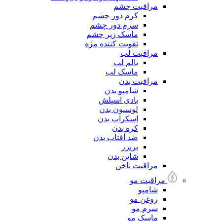
مراقبت چشم
کرم دور چشم
سرم دور چشم
ماسک زیر چشم
تقویت کننده مژه
مراقبت لب
بالم لب
ماسک لب
مراقبت بدن
شامپو بدن
بادی اسپلش
لوسیون بدن
اسکراپ بدن
کره بدن
ضد آفتاب بدن
برنزر
شاین بدن
مراقبت ناخن
مراقبت مو
شامپو
روغن مو
سرم مو
ماسک مو