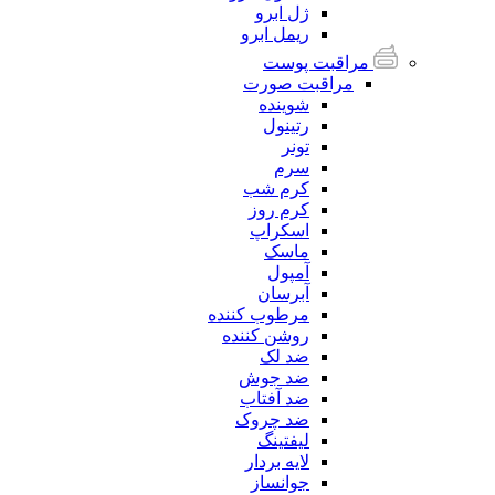
ژل ابرو
ریمل ابرو
مراقبت پوست
مراقبت صورت
شوینده
رتینول
تونر
سرم
کرم شب
کرم روز
اسکراپ
ماسک
آمپول
آبرسان
مرطوب کننده
روشن کننده
ضد لک
ضد جوش
ضد آفتاب
ضد چروک
لیفتینگ
لایه بردار
جوانساز