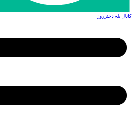
کانال بله دخترروز