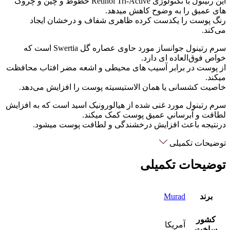
این رتینول با تکنولوژی Retinol Tri-Active خطوط و چین و چروک
های عمیق را به وضوح کاهش میدهد.
رنگ پوست را یکدست کرده ظاهری شفاف و درخشان ایجاد
می‌کند.
سرم رتینول جوانساز مورد حاوی عصاره گل Swertia است که
خواص فوق‌العاده ای دارد.
از پوست در برابر آسیب های محیطی و اشعه مضر افتاب محافظت
میکند.
خاصیت کشسانی یا همان الاستیسیته پوست را افزایش می‌دهد.
سرم رتینول مورد غنی شده از هیالورونیک اسید است که به افزایش
لطافت و آبرساني عمیق پوست کمک میکند.
درنتیجه باعث افزایش درخشندگی و لطافت پوست میشود.
توضیحات تکمیلی
توضیحات تکمیلی
برند
Murad
کشور
آمریکا
ساخت