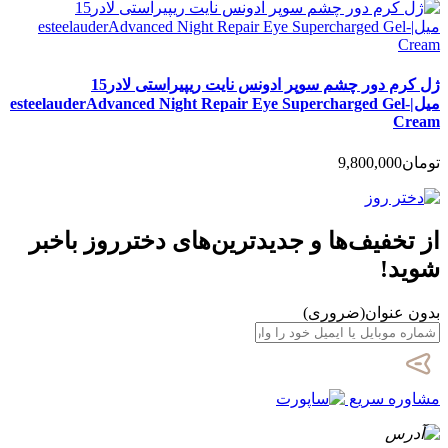
ژل کرم دور چشم سوپر ادونس نایت ریپیراستی لادر15
میل|esteelauderAdvanced Night Repair Eye Supercharged Gel-
Cream
تومان
9,800,000
از تخفیف‌ها و جدیدترین‌های دخترروز باخبر
شوید!
بدون عنوان
(ضروری)
مشاوره سریع