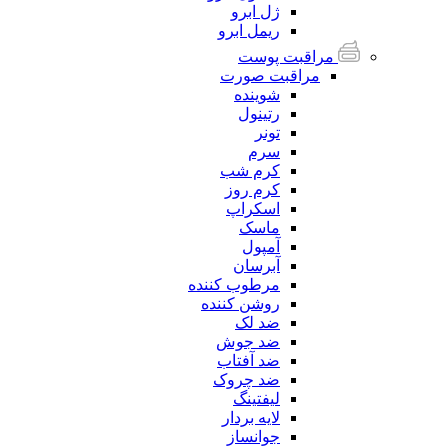
ژل ابرو
ریمل ابرو
مراقبت پوست
مراقبت صورت
شوینده
رتینول
تونر
سرم
کرم شب
کرم روز
اسکراپ
ماسک
آمپول
آبرسان
مرطوب کننده
روشن کننده
ضد لک
ضد جوش
ضد آفتاب
ضد چروک
لیفتینگ
لایه بردار
جوانساز