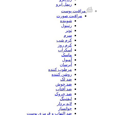
ریمل ابرو
مراقبت پوست
مراقبت صورت
شوینده
رتینول
تونر
سرم
کرم شب
کرم روز
اسکراپ
ماسک
آمپول
آبرسان
مرطوب کننده
روشن کننده
ضد لک
ضد جوش
ضد آفتاب
ضد چروک
لیفتینگ
لایه بردار
جوانساز
ضد التهاب و قرمزی پوست