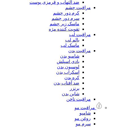
ضد التهاب و قرمزی پوست
مراقبت چشم
کرم دور چشم
سرم دور چشم
ماسک زیر چشم
تقویت کننده مژه
مراقبت لب
بالم لب
ماسک لب
مراقبت بدن
شامپو بدن
بادی اسپلش
لوسیون بدن
اسکراپ بدن
کره بدن
ضد آفتاب بدن
برنزر
شاین بدن
مراقبت ناخن
مراقبت مو
شامپو
روغن مو
سرم مو