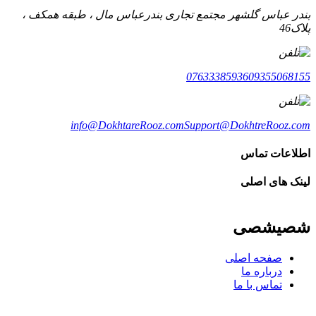
بندر عباس گلشهر مجتمع تجاری بندرعباس مال ، طبقه همکف ،
پلاک46
07633385936
09355068155
info@DokhtareRooz.com
Support@DokhtreRooz.com
اطلاعات تماس
لینک های اصلی
شصیشصی
صفحه اصلی
درباره ما
تماس با ما