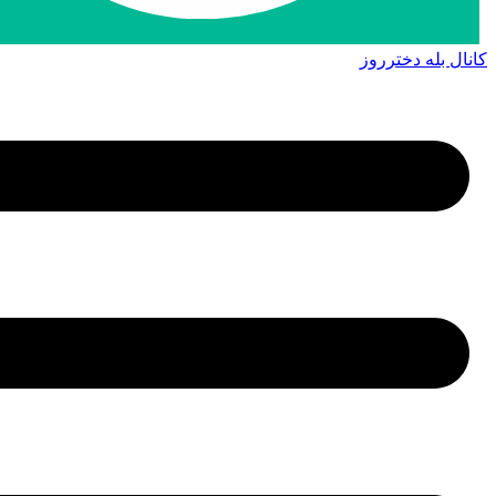
کانال بله دخترروز