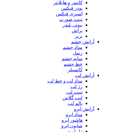
کانتور و هایلایتر
پودر فیکس
اسپری فیکس
تینت صورت
بیوتی بلندر
براش
برنز
آرایش چشم
مداد چشم
ریمل
سایه چشم
خط چشم
کانسیلر
آرایش لب
مداد لب و خط لب
رژ لب
تینت لب
لیپ گلاس
بالم لب
آرایش ابرو
مداد ابرو
هاشور ابرو
صابون ابرو
ژل ابرو