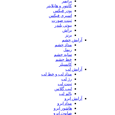
پرایمر
کانتور و هایلایتر
پودر فیکس
اسپری فیکس
تینت صورت
بیوتی بلندر
براش
برنز
آرایش چشم
مداد چشم
ریمل
سایه چشم
خط چشم
کانسیلر
آرایش لب
مداد لب و خط لب
رژ لب
تینت لب
لیپ گلاس
بالم لب
آرایش ابرو
مداد ابرو
هاشور ابرو
صابون ابرو