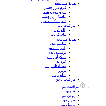
مراقبت چشم
کرم دور چشم
سرم دور چشم
ماسک زیر چشم
تقویت کننده مژه
مراقبت لب
بالم لب
ماسک لب
مراقبت بدن
شامپو بدن
بادی اسپلش
لوسیون بدن
اسکراپ بدن
کره بدن
ضد آفتاب بدن
برنزر
شاین بدن
مراقبت ناخن
مراقبت مو
شامپو
روغن مو
سرم مو
ماسک مو