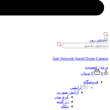
Sale Network Speed Dome Camera
ورود
| عضویت
0
0
تومان
فروشگاه
آرایشی
آرایش صورت
کرم پودر
رژ گونه
پنکک