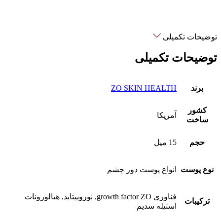
توضیحات تکمیلی
توضیحات تکمیلی
برند
ZO SKIN HEALTH
کشور
آمریکا
ساخت
حجم
15 میل
نوع پوست
انواع پوست دور چشم
فناوری growth factor ZO, نوروپپتاید, هیالورونات
ترکیبات
استیله سدیم