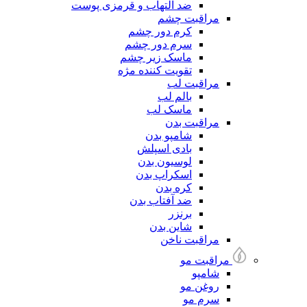
ضد التهاب و قرمزی پوست
مراقبت چشم
کرم دور چشم
سرم دور چشم
ماسک زیر چشم
تقویت کننده مژه
مراقبت لب
بالم لب
ماسک لب
مراقبت بدن
شامپو بدن
بادی اسپلش
لوسیون بدن
اسکراپ بدن
کره بدن
ضد آفتاب بدن
برنزر
شاین بدن
مراقبت ناخن
مراقبت مو
شامپو
روغن مو
سرم مو