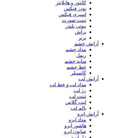
کانتور و هایلایتر
پودر فیکس
اسپری فیکس
تینت صورت
بیوتی بلندر
براش
برنز
آرایش چشم
مداد چشم
ریمل
سایه چشم
خط چشم
کانسیلر
آرایش لب
مداد لب و خط لب
رژ لب
تینت لب
لیپ گلاس
بالم لب
آرایش ابرو
مداد ابرو
هاشور ابرو
صابون ابرو
ژل ابرو