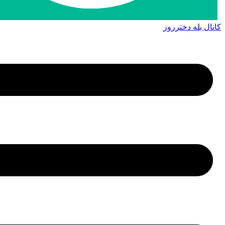
کانال بله دخترروز