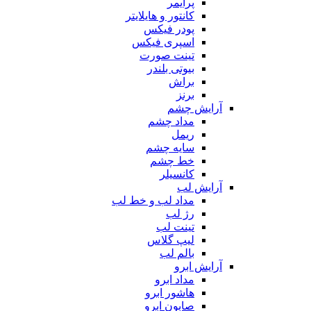
پرایمر
کانتور و هایلایتر
پودر فیکس
اسپری فیکس
تینت صورت
بیوتی بلندر
براش
برنز
آرایش چشم
مداد چشم
ریمل
سایه چشم
خط چشم
کانسیلر
آرایش لب
مداد لب و خط لب
رژ لب
تینت لب
لیپ گلاس
بالم لب
آرایش ابرو
مداد ابرو
هاشور ابرو
صابون ابرو