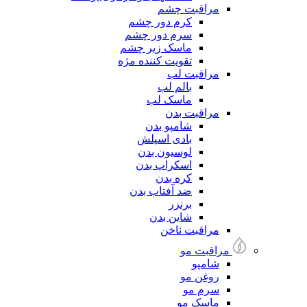
مراقبت چشم
کرم دور چشم
سرم دور چشم
ماسک زیر چشم
تقویت کننده مژه
مراقبت لب
بالم لب
ماسک لب
مراقبت بدن
شامپو بدن
بادی اسپلش
لوسیون بدن
اسکراپ بدن
کره بدن
ضد آفتاب بدن
برنزر
شاین بدن
مراقبت ناخن
مراقبت مو
شامپو
روغن مو
سرم مو
ماسک مو