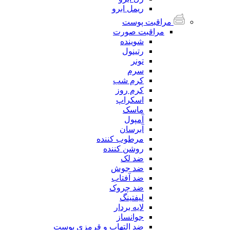
ریمل ابرو
مراقبت پوست
مراقبت صورت
شوینده
رتینول
تونر
سرم
کرم شب
کرم روز
اسکراپ
ماسک
آمپول
آبرسان
مرطوب کننده
روشن کننده
ضد لک
ضد جوش
ضد آفتاب
ضد چروک
لیفتینگ
لایه بردار
جوانساز
ضد التهاب و قرمزی پوست