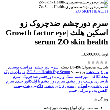
ZO SKIN HEALTH
سرم دورچشم ضدچروک زو
اسکین هلث |Growth factor eye
serum ZO skin health
تومان
13,500,000
شناسه محصول:
Dr-496
دسته:
سرم دور چشم
,
مراقبت پوست
,
مراقبت چشم
برچسب:
ZO Skin Health Eye Serum
,
درمان چروک
پنجه کلاغی
,
دورچشم سبک و ژلی
,
دورچشم ضدچروک
,
سرم
بازسازی پوست دور چشم
,
سرم دور چشم با اپلیکاتور خنک
,
سرم
دور چشم زو اسکین
,
ضدپیری دور چشم
,
فاکتور رشد پوست
,
کاهش پف و تیرگی چشم
ویژگی ها
مناسب برای انواع پوست دورچشم.