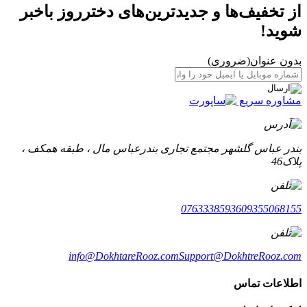
از تخفیف‌ها و جدیدترین‌های دخترروز باخبر
شوید!
بدون عنوان
(ضروری)
مشاوره سریع
بندر عباس گلشهر مجتمع تجاری بندرعباس مال ، طبقه همکف ،
پلاک46
07633385936
09355068155
info@DokhtareRooz.com
Support@DokhtreRooz.com
اطلاعات تماس