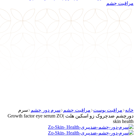
مراقبت چشم
خانه
مراقبت پوست
مراقبت چشم
سرم دور چشم
سرم
دورچشم ضدچروک زو اسکین هلث |Growth factor eye serum ZO
skin health