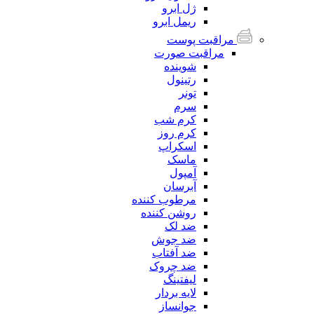
ژل ابرو
ریمل ابرو
مراقبت پوست
مراقبت صورت
شوینده
رتینول
تونر
سرم
کرم شب
کرم روز
اسکراپ
ماسک
آمپول
آبرسان
مرطوب کننده
روشن کننده
ضد لک
ضد جوش
ضد آفتاب
ضد چروک
لیفتینگ
لایه بردار
جوانساز