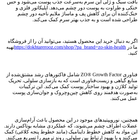
بافت سبک و ژلی این سرم به‌سرعت جذب پوست می‌شود و حس
خنکی و طراوت به پوست دور چشم می‌دهد. اپلیکاتور فلزی و
خنک‌کننده آن برای کاهش پف و ماساژ ملایم ناحیه دور چشم
طراحی شده است و به جذب بهتر سرم کمک می‌کند.
اگر به دنبال خرید این محصول هستید، می‌توانید آن را از فروشگاه
ما در
https://dokhtarerooz.com/shop/?pa_brand=zo-skin-health
تهیه
کنید.
فناوری ZO® Growth Factor شامل فاکتورهای رشد مشتق‌شده از
منابع گیاهی و زیست‌فناوری است که به بازسازی سلولی، تحریک
تولید کلاژن و بهبود ساختار پوست کمک می‌کند. این ترکیبات
به‌صورت هدفمند روی کاهش چین‌وچروک و جوان‌سازی پوست
عمل می‌کنند.
همچنین، نوروپپتیدهای موجود در این محصول باعث آرام‌سازی
عضلات اطراف چشم می‌شوند، که عملکردی مشابه بوتاکس دارند.
این مواد به کاهش خطوط داینامیک (مانند خطوط پنجه کلاغی) کمک
می‌کنند و با بهبود ارتباط بین سلولی، روند ترمیم را تسریع می‌کنند.