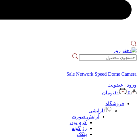
Sale Network Speed Dome Camera
ورود
| عضویت
0
0
تومان
فروشگاه
آرایشی
آرایش صورت
کرم پودر
رژ گونه
پنکک