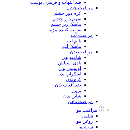
ضد التهاب و قرمزی پوست
مراقبت چشم
کرم دور چشم
سرم دور چشم
ماسک زیر چشم
تقویت کننده مژه
مراقبت لب
بالم لب
ماسک لب
مراقبت بدن
شامپو بدن
بادی اسپلش
لوسیون بدن
اسکراپ بدن
کره بدن
ضد آفتاب بدن
برنزر
شاین بدن
مراقبت ناخن
مراقبت مو
شامپو
روغن مو
سرم مو