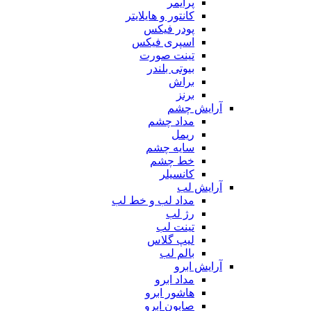
پرایمر
کانتور و هایلایتر
پودر فیکس
اسپری فیکس
تینت صورت
بیوتی بلندر
براش
برنز
آرایش چشم
مداد چشم
ریمل
سایه چشم
خط چشم
کانسیلر
آرایش لب
مداد لب و خط لب
رژ لب
تینت لب
لیپ گلاس
بالم لب
آرایش ابرو
مداد ابرو
هاشور ابرو
صابون ابرو