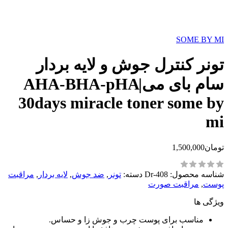
SOME BY MI
تونر کنترل جوش و لایه بردار
سام بای می|AHA-BHA-pHA
30days miracle toner some by
mi
تومان
1,500,000
شناسه محصول:
Dr-408
دسته:
تونر
,
‌ضد جوش
,
لایه بردار
,
مراقبت
پوست
,
مراقبت صورت
ویژگی ها
مناسب برای پوست چرب و جوش زا و حساس.