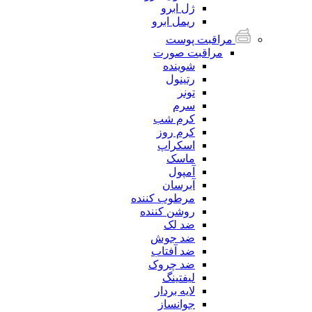
ژل ابرو
ریمل ابرو
مراقبت پوست
مراقبت صورت
شوینده
رتینول
تونر
سرم
کرم شب
کرم روز
اسکراپ
ماسک
آمپول
آبرسان
مرطوب کننده
روشن کننده
ضد لک
ضد جوش
ضد آفتاب
ضد چروک
لیفتینگ
لایه بردار
جوانساز