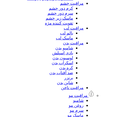
مراقبت چشم
کرم دور چشم
سرم دور چشم
ماسک زیر چشم
تقویت کننده مژه
مراقبت لب
بالم لب
ماسک لب
مراقبت بدن
شامپو بدن
بادی اسپلش
لوسیون بدن
اسکراپ بدن
کره بدن
ضد آفتاب بدن
برنزر
شاین بدن
مراقبت ناخن
مراقبت مو
شامپو
روغن مو
سرم مو
ماسک مو