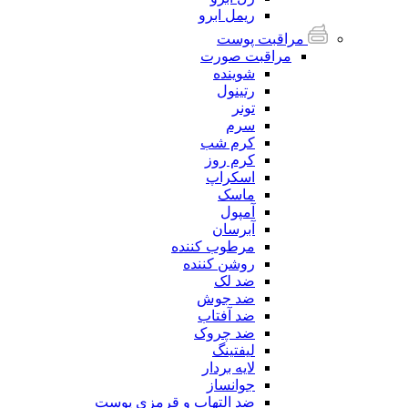
ریمل ابرو
مراقبت پوست
مراقبت صورت
شوینده
رتینول
تونر
سرم
کرم شب
کرم روز
اسکراپ
ماسک
آمپول
آبرسان
مرطوب کننده
روشن کننده
ضد لک
ضد جوش
ضد آفتاب
ضد چروک
لیفتینگ
لایه بردار
جوانساز
ضد التهاب و قرمزی پوست