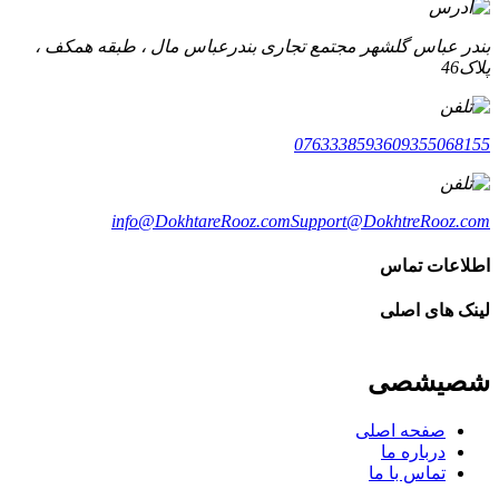
بندر عباس گلشهر مجتمع تجاری بندرعباس مال ، طبقه همکف ،
پلاک46
07633385936
09355068155
info@DokhtareRooz.com
Support@DokhtreRooz.com
اطلاعات تماس
لینک های اصلی
شصیشصی
صفحه اصلی
درباره ما
تماس با ما