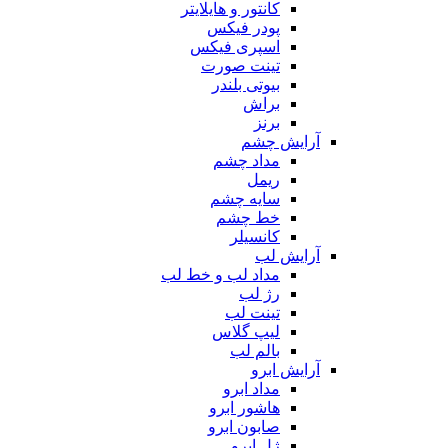
کانتور و هایلایتر
پودر فیکس
اسپری فیکس
تینت صورت
بیوتی بلندر
براش
برنز
آرایش چشم
مداد چشم
ریمل
سایه چشم
خط چشم
کانسیلر
آرایش لب
مداد لب و خط لب
رژ لب
تینت لب
لیپ گلاس
بالم لب
آرایش ابرو
مداد ابرو
هاشور ابرو
صابون ابرو
ژل ابرو