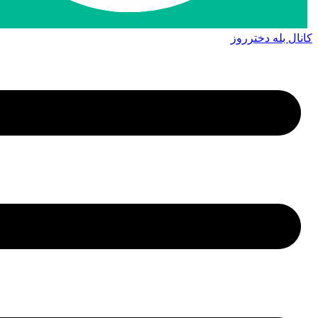
کانال بله دخترروز