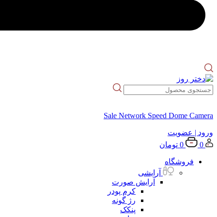
Sale Network Speed Dome Camera
ورود
| عضویت
0
0
تومان
فروشگاه
آرایشی
آرایش صورت
کرم پودر
رژ گونه
پنکک