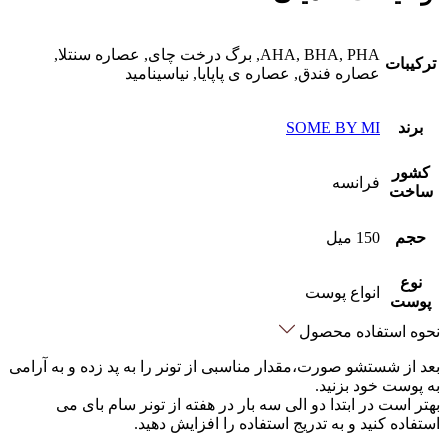
AHA, BHA, PHA, برگ درخت چای, عصاره سنتلا,
ترکیبات
عصاره فندق, عصاره ی پاپایا, نیاسینامید
برند
SOME BY MI
کشور
فرانسه
ساخت
حجم
150 میل
نوع
انواع پوست
پوست
نحوه استفاده محصول
بعد از شستشو صورت،مقدار مناسبی از تونر را به پد زده و به آرامی
به پوست خود بزنید.
بهتر است در ابتدا دو الی سه بار در هفته از تونر سام بای می
استفاده کنید و به تدریج استفاده را افزایش دهید.