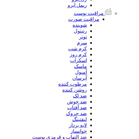
ریمل ابرو
مراقبت پوست
مراقبت صورت
شوینده
رتینول
تونر
سرم
کرم شب
کرم روز
اسکراپ
ماسک
آمپول
آبرسان
مرطوب کننده
روشن کننده
ضد لک
ضد جوش
ضد آفتاب
ضد چروک
لیفتینگ
لایه بردار
جوانساز
ضد التهاب و قرمزی پوست