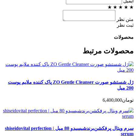
ایمیل
★
★
★
★
★
متن نظر
ثبت نظر
محصولات
محصولات مرتبط
ژل شستشو صورت ZO Gentle Cleanser پاک کننده ملایم پوست
200 میل
تومان
6,400,000
سرم ویتال پرفکشن‌برندشیسیدو 80 میل | shiseidovital perfection
serum