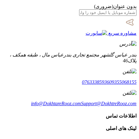
بدون عنوان
(ضروری)
مشاوره سریع
بندر عباس گلشهر مجتمع تجاری بندرعباس مال ، طبقه همکف ،
پلاک46
07633385936
09355068155
info@DokhtareRooz.com
Support@DokhtreRooz.com
اطلاعات تماس
لینک های اصلی