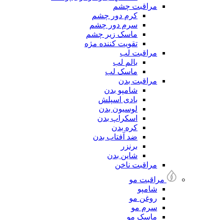
مراقبت چشم
کرم دور چشم
سرم دور چشم
ماسک زیر چشم
تقویت کننده مژه
مراقبت لب
بالم لب
ماسک لب
مراقبت بدن
شامپو بدن
بادی اسپلش
لوسیون بدن
اسکراپ بدن
کره بدن
ضد آفتاب بدن
برنزر
شاین بدن
مراقبت ناخن
مراقبت مو
شامپو
روغن مو
سرم مو
ماسک مو