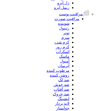
ژل ابرو
ریمل ابرو
مراقبت پوست
مراقبت صورت
شوینده
رتینول
تونر
سرم
کرم شب
کرم روز
اسکراپ
ماسک
آمپول
آبرسان
مرطوب کننده
روشن کننده
ضد لک
ضد جوش
ضد آفتاب
ضد چروک
لیفتینگ
لایه بردار
جوانساز