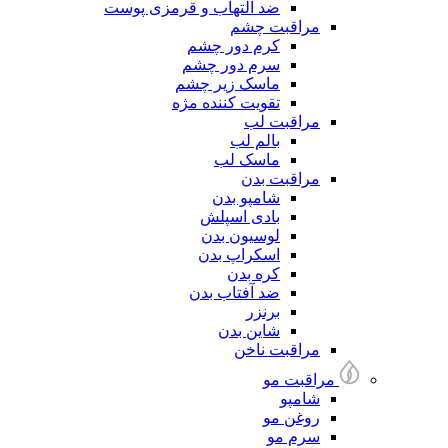
ضد التهاب و قرمزی پوست
مراقبت چشم
کرم دور چشم
سرم دور چشم
ماسک زیر چشم
تقویت کننده مژه
مراقبت لب
بالم لب
ماسک لب
مراقبت بدن
شامپو بدن
بادی اسپلش
لوسیون بدن
اسکراپ بدن
کره بدن
ضد آفتاب بدن
برنزر
شاین بدن
مراقبت ناخن
مراقبت مو
شامپو
روغن مو
سرم مو