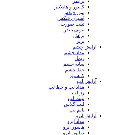
پرایمر
کانتور و هایلایتر
پودر فیکس
اسپری فیکس
تینت صورت
بیوتی بلندر
براش
برنز
آرایش چشم
مداد چشم
ریمل
سایه چشم
خط چشم
کانسیلر
آرایش لب
مداد لب و خط لب
رژ لب
تینت لب
لیپ گلاس
بالم لب
آرایش ابرو
مداد ابرو
هاشور ابرو
صابون ابرو