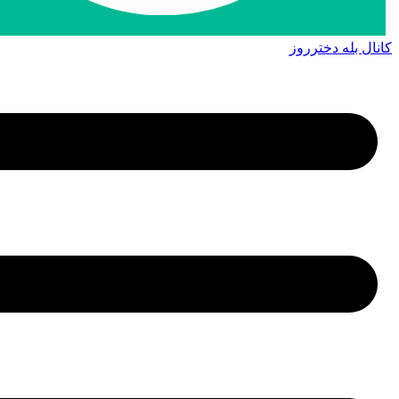
کانال بله دخترروز