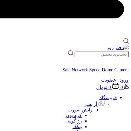
Sale Network Speed Dome Camera
ورود
| عضویت
0
0
تومان
فروشگاه
آرایشی
آرایش صورت
کرم پودر
رژ گونه
پنکک