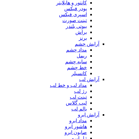
کانتور و هایلایتر
پودر فیکس
اسپری فیکس
تینت صورت
بیوتی بلندر
براش
برنز
آرایش چشم
مداد چشم
ریمل
سایه چشم
خط چشم
کانسیلر
آرایش لب
مداد لب و خط لب
رژ لب
تینت لب
لیپ گلاس
بالم لب
آرایش ابرو
مداد ابرو
هاشور ابرو
صابون ابرو
ژل ابرو