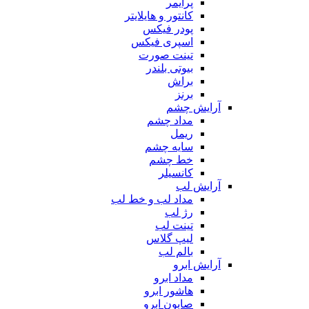
پرایمر
کانتور و هایلایتر
پودر فیکس
اسپری فیکس
تینت صورت
بیوتی بلندر
براش
برنز
آرایش چشم
مداد چشم
ریمل
سایه چشم
خط چشم
کانسیلر
آرایش لب
مداد لب و خط لب
رژ لب
تینت لب
لیپ گلاس
بالم لب
آرایش ابرو
مداد ابرو
هاشور ابرو
صابون ابرو