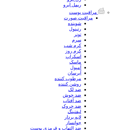
ریمل ابرو
مراقبت پوست
مراقبت صورت
شوینده
رتینول
تونر
سرم
کرم شب
کرم روز
اسکراپ
ماسک
آمپول
آبرسان
مرطوب کننده
روشن کننده
ضد لک
ضد جوش
ضد آفتاب
ضد چروک
لیفتینگ
لایه بردار
جوانساز
ضد التهاب و قرمزی پوست