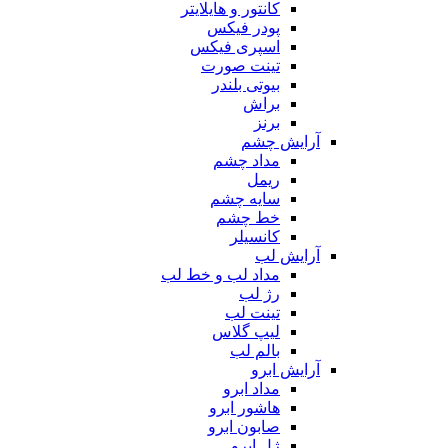
کانتور و هایلایتر
پودر فیکس
اسپری فیکس
تینت صورت
بیوتی بلندر
براش
برنز
آرایش چشم
مداد چشم
ریمل
سایه چشم
خط چشم
کانسیلر
آرایش لب
مداد لب و خط لب
رژ لب
تینت لب
لیپ گلاس
بالم لب
آرایش ابرو
مداد ابرو
هاشور ابرو
صابون ابرو
ژل ابرو