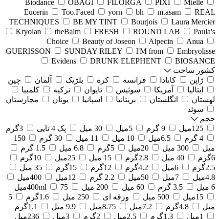
Biodance
OBAGI
FILORGA
PIXI
Mielle
Eucerin
Too.Faced
yorn
bh
m.asam
REAL
TECHNIQUES
BE MY TINT
Bourjois
Laura Mercier
Kryolan
theBalm
FRESH
ROUND LAB
Paula's
Choice
Beauty of Joseon
Alpecin
Anua
GUERISSON
SUNDAY RILEY
I'M from
Embryolisse
Evidens
DRUNK ELEPHENT
BIOSANCE
کشور ساخت
ژاپن
کانادا
فرانسه
کره
بلژیک
آلمان
چین
ایتالیا
آمریکا
سوئیس
تایوان
ترکیه
کلمبیا
لهستان
انگلستان
بریتانیا
اسپانیا
یونان
مجارستان
سوئد
حجم
125میل
9 گرم
5میل
30 میل
پک 4 تایی
3گرم
4 گرم
6.5میل
10 میل
11 میل
30 گرم
150
میل
300 میل
20میل
5گرم
6.8 میل
1.5 گرم
6گرم
40 میل
2.8گرم
15 میل
25میل
10گرم
2.5گرم
6میل
4.2گرم
12گرم
15گرم
35 میل
4.8میل
7میل
50میل
2.2 گرم
12میل
400میل
6 میل
3.5 گرم
60 میل
200 میل
75میل
400ml
15میل
500 میل
ورقه ای
250 میل
1.6گرم
5
میل
4.8گرم
7.2میل
8.75میل
9.9 میل
1.1گرم
1میل
1.3گرم
2.5میل
2گرم
3میل
236میل