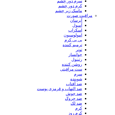
سرم دور چشم
کرم دور چشم
ماسک زیر چشم
مراقبت صورت
آبرسان
آمپول
اسکراپ
امولوسیون
بی بی کرم
ترمیم کننده
تونر
جوانساز
رتینول
روشن کننده
ست مراقبتی
سرم
شوینده
ضد آفتاب
ضد التهاب و قرمزی پوست
‌ضد جوش
ضد چروک
ضد لک
کرم
کرم روز