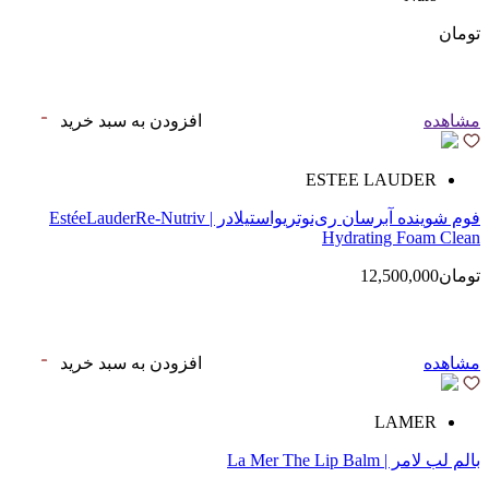
تومان
مشاهده
افزودن به سبد خرید
ESTEE LAUDER
فوم شوینده آبرسان ری‌نوتریواستیلادر | EstéeLauderRe-Nutriv
Hydrating Foam Clean
تومان12,500,000
مشاهده
افزودن به سبد خرید
LAMER
بالم لب لامر | La Mer The Lip Balm