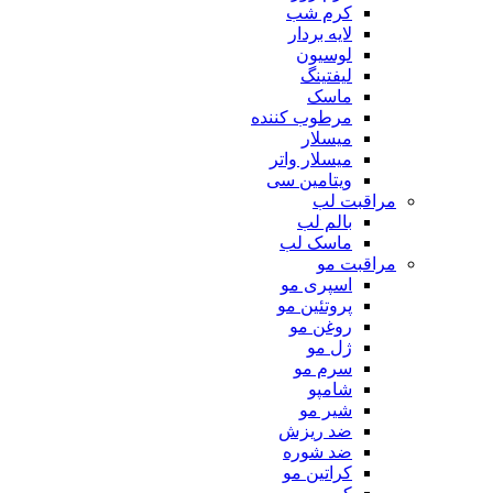
کرم شب
لایه بردار
لوسیون
لیفتینگ
ماسک
مرطوب کننده
میسلار
میسلار واتر
ویتامین سی
مراقبت لب
بالم لب
ماسک لب
مراقبت مو
اسپری مو
پروتئین مو
روغن مو
ژل مو
سرم مو
شامپو
شیر مو
ضد ریزش
ضد شوره
کراتین مو