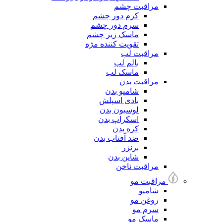
مراقبت چشم
کرم دور چشم
سرم دور چشم
ماسک زیر چشم
تقویت کننده مژه
مراقبت لب
بالم لب
ماسک لب
مراقبت بدن
شامپو بدن
بادی اسپلش
لوسیون بدن
اسکراپ بدن
کره بدن
ضد آفتاب بدن
برنزر
شاین بدن
مراقبت ناخن
مراقبت مو
شامپو
روغن مو
سرم مو
ماسک مو