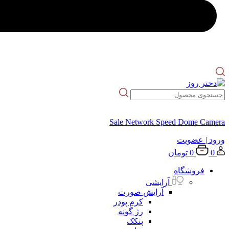
Sale Network Speed Dome Camera
ورود
| عضویت
0
0
تومان
فروشگاه
آرایشی
آرایش صورت
کرم پودر
رژ گونه
پنکک