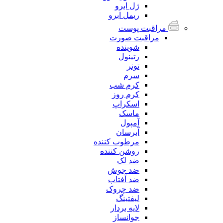
ژل ابرو
ریمل ابرو
مراقبت پوست
مراقبت صورت
شوینده
رتینول
تونر
سرم
کرم شب
کرم روز
اسکراپ
ماسک
آمپول
آبرسان
مرطوب کننده
روشن کننده
ضد لک
ضد جوش
ضد آفتاب
ضد چروک
لیفتینگ
لایه بردار
جوانساز