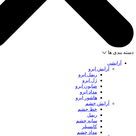
دسته بندی ها
آرایشی
آرایش ابرو
ریمل ابرو
ژل ابرو
صابون ابرو
مداد ابرو
هاشور ابرو
آرایش چشم
خط چشم
ریمل
سایه چشم
کانسیلر
مداد چشم