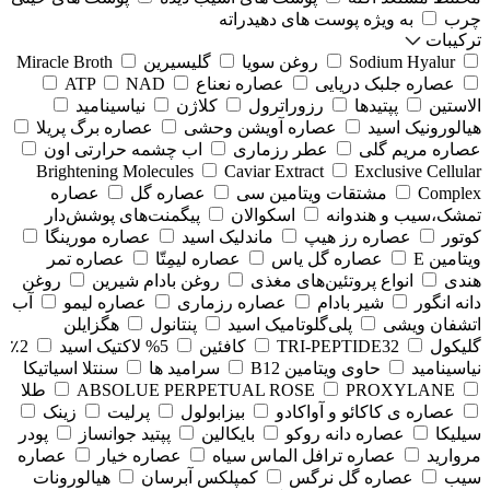
چرب
به ویژه پوست های دهیدراته
ترکیبات
Sodium Hyalur
روغن سویا
گلیسیرین
Miracle Broth
عصاره جلبک دریایی
عصاره نعناع
NAD
ATP
الاستین
پپتیدها
رزوراترول
کلاژن
⁠نیاسینامید
هیالورونیک اسید
عصاره آویشن وحشی
عصاره برگ پریلا
عصاره مریم گلی
عطر رزماری
اب چشمه حرارتی اون
Brightening Molecules
Caviar Extract
Exclusive Cellular
Complex
مشتقات ویتامین سی
عصاره گل
عصاره
تمشک،سیب و هندوانه
اسکوالان
پیگمنت‌های پوشش‌دار
کوتور
عصاره رز هیپ
ماندلیک اسید
عصاره مورینگا
ویتامین E
عصاره گل یاس
عصاره لیمِتّا
عصاره تمر
هندی
انواع پروتئین‌های مغذی
روغن بادام شیرین
روغن
دانه انگور
شیر بادام
عصاره رزماری
عصاره لیمو
آب
اتشفان ویشی
پلی‌گلوتامیک اسید
پنتانول
هگزایلن
گلیکول
TRI-PEPTIDE32
کافئین
5% لاکتیک اسید
2٪
نیاسینامید
حاوی ویتامین B12
سرامید ها
سنتلا اسیاتیکا
PROXYLANE
ABSOLUE PERPETUAL ROSE
طلا
عصاره ی کاکائو و آواکادو
بیزابولول
پرلیت
زینک
سیلیکا
عصاره دانه روکو
بایکالین
پپتید جوانساز
پودر
مروارید
عصاره ترافل الماس سیاه
عصاره خیار
عصاره
سیب
عصاره گل نرگس
کمپلکس آبرسان
هیالورونات