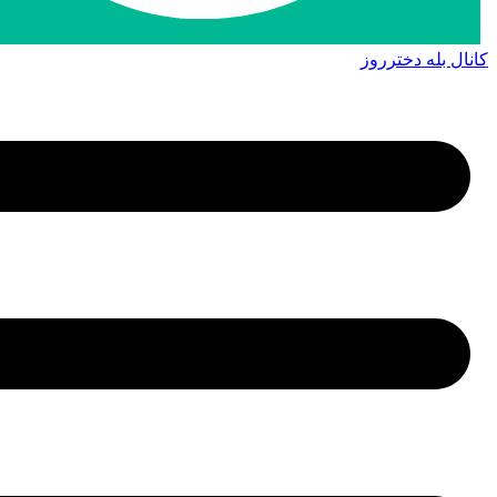
کانال بله دخترروز