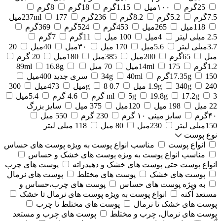
25گرم
۱۰۰میل
1.15گرم
18گرم
8گرم
7.5گرم
5.2گرم
8.2گرم
236گرم
177میل
237ml
118میل
265میل
453گرم
524گرم
369گرم
2.5 میلی لیتر
4میل
100 میل
11گرم
7گرم
3.7میلی لیتر
5.6میل
170 میل
۳۰میل
40میل
20
میل
65گرم
200میل
385میل
180میل
20 گرم
1.2گرم
175میل
14ml
70 میل
16.8g
89ml
150گرم
17.35g
40ml
34g
سری جدید 400میل
240 میل
340g
1.9g
0.7 g
8میل
473میل
300
3 گرم
17.2g
19.8g
5g
ml
4.6 گرم
5.4میل
22 میل
198 میل
120میل
375 میل
سایز بزرگ
۴۰گرم
سایز مینی ۱۰ گرم
230 گرم
550 میل
150میلی لیتر
230میل
80 میل
118 میلی لیتر
نوع پوست
انواع پوست
مناسب انواع پوست به ویژه پوست های حساس
مناسب انواع پوست به ویژه پوست های خشک و حساس
انواع پوست حتی پوست های خشک و دهیدراته
پوست های چرب
پوست های خشک
پوست های مختلط
پوست های نرمال
به ویژه پوست های حساس
پوست های چرب،حساس و
مستعد آکنه
انواع پوست به ویژه پوست های نرمال تا خشک
پوست های خشک تا نرمال
پوست های مختلط تا چرب
پوست های نرمال، چرب و مختلط
پوست های چرب و مستعد