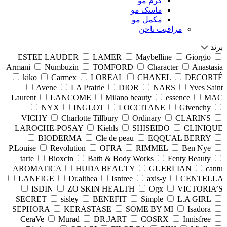
کرم مو
ماسک مو
مکمل مو
مراقبت ناخن
برند
ESTEE LAUDER
LAMER
Maybelline
Giorgio
Armani
Numbuzin
TOMFORD
Character
Anastasia
kiko
Carmex
LOREAL
CHANEL
DECORTÉ
Avene
LA Prairie
DIOR
NARS
Yves Saint
Laurent
LANCOME
Milano beauty
essence
MAC
NYX
INGLOT
LOCCITANE
Givenchy
VICHY
Charlotte Tillbury
Ordinary
CLARINS
LAROCHE-POSAY
Kiehls
SHISEIDO
CLINIQUE
BIODERMA
Cle de peau
EQQUAL BERRY
P.Louise
Revolution
OFRA
RIMMEL
Ben Nye
tarte
Bioxcin
Bath & Body Works
Fenty Beauty
AROMATICA
HUDA BEAUTY
GUERLIAN
cantu
LANEIGE
Dr.althea
Isntree
axis-y
CENTELLA
ISDIN
ZO SKIN HEALTH
Ogx
VICTORIA’S
SECRET
sisley
BENEFIT
Simple
L.A GIRL
SEPHORA
KERASTASE
SOME BY MI
Isadora
CeraVe
Murad
DR.JART
COSRX
Innisfree