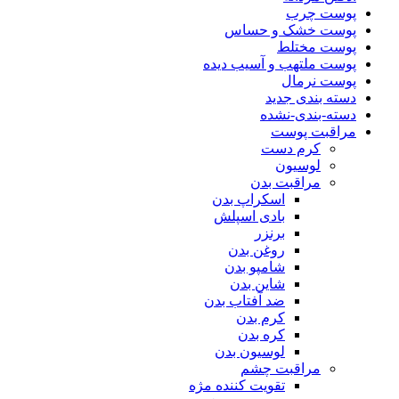
پوست چرب
پوست خشک و حساس
پوست مختلط
پوست ملتهب و آسیب دیده
پوست نرمال
دسته بندی جدید
دسته-بندی-نشده
مراقبت پوست
کرم دست
لوسیون
مراقبت بدن
اسکراپ بدن
بادی اسپلش
برنزر
روغن بدن
شامپو بدن
شاین بدن
ضد آفتاب بدن
کرم بدن
کره بدن
لوسیون بدن
مراقبت چشم
تقویت کننده مژه