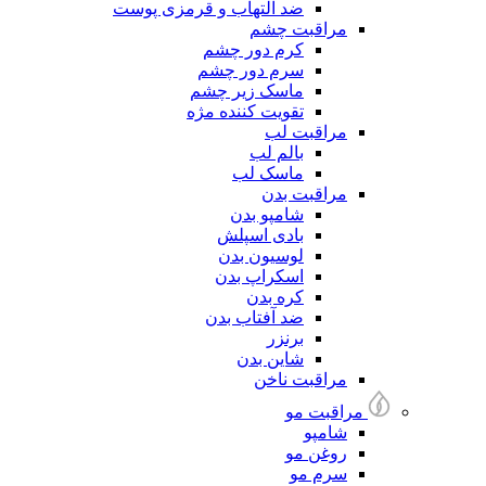
ضد التهاب و قرمزی پوست
مراقبت چشم
کرم دور چشم
سرم دور چشم
ماسک زیر چشم
تقویت کننده مژه
مراقبت لب
بالم لب
ماسک لب
مراقبت بدن
شامپو بدن
بادی اسپلش
لوسیون بدن
اسکراپ بدن
کره بدن
ضد آفتاب بدن
برنزر
شاین بدن
مراقبت ناخن
مراقبت مو
شامپو
روغن مو
سرم مو