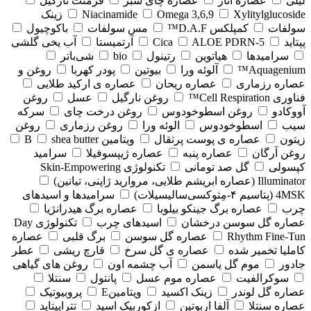
لیلی
عصاره انار
عصاره چای سبز
فرمنت نارگیل
Xylitylglucoside
Omega 3,6,9
Niacinamide
زینک
سولفات
کمپلکس D.A.F™
مس سولفات
باکوچیول
پپتاید
5-Cica
ALOE PDRN
آرتمیستا
آب یخی گلشی
سرامیدها
هیاتوین
رتینول
bio
شی‌باتر
Aquagenium™
آلوئه ورا
بیوتین
پودر کهربا
روغن و
عصاره رزماری
عصاره ریحان
عصاره ی ارکید طلایی
فناوری Cell Respiration™
روغن نارگیل
عسل
روغن
آووکادو
روغن اسطوخودوس
روغن درخت چای
سرکه
سیب
اسطوخودوس
الوئه ورا
روغن رزماری
روغن
زیتون
عصاره ی پوست پرتقال
ویتامین B
shea butter
روغن آرگان
عصاره پنبه
عصاره ژیپسوفیلا
سرامید
کپسولی
گل صد تومانی
تکنولوژی Skin-Empowering
Illuminator (عصاره ابریشم طلایی، مروارید ژاپنی، تیانین)
4MSK (پتاسیم ۴‑مِتوکسی‌سالیسیلات)
سرامیدها و اسیدهای
چرب
عصاره برگ جینکو بیلوبا
عصاره برگ هیدرانژیا
عصاره گل سوسن درخشان
اسیدهای چرب
تکنولوژی Day
Rhythm Fine‑Tun
عصاره گل سوسن
برگ قلبی
عصاره
کاملیا تخمیر شده
عصاره ی گل سرخ
قارچ ریشی
عطر
جادور
موم گل یاسمن
آب چشمه اون
روغن های گیاهی
سوکرالفیت
عصاره موم عسل
پانتول
سنتلا
عصاره گل لوندر
زینک اکسید
ویتامینE
پروبیوتیک
عصاره سنتلا
آلفا اربوتین
ازکوربیک اسید
تتراپپتاید