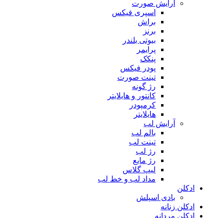
آرایش صورت
اسپری فیکس
براش
برنز
بیوتی بلندر
پرایمر
پنکک
پودر فیکس
تینت صورت
رژ گونه
کانتور و هایلایتر
کرمپودر
هایلایتر
آرایش لب
بالم لب
تینت لب
رژ لب
رژ مایع
لیپ گلاس
مداد لب و خط لب
ادکلن
بادی اسپلش
ادکلن زنانه
ادکلن مردانه