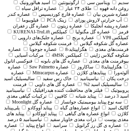
سدیم
ویتامین سی
ارگوتیونئین
اسید هیالورونیک
روغن دانه قهوه
طلای ۲۴ عیار
عصاره ترافل سیاه
عصاره شیرین بیان
عصاره قارچ کوردیسپس
عصاره کندر
آب حرارتی لاروش پوزای
زینک PCA
فیلوبیوما
عصاره ریشه آنجلیکا
عصاره زیتون
عصاره گل زعفران
قرمز
عصاره گل مگنولیا
کمپلکس KURENAI-TruLift
کمپلکس VP8
عصاره برنج
عصاره جلبک‌های دارویی
عصاره گل شکوفه گیلاس
فرمنت شکوفه گیلاس
فرمنت‌های مغذی
هگزاپپتاید-8
عصاره جوجوبا
عصاره
شکوفه گیلاس ژاپنی
کمپلکس 4MSK
مرکبات آسیایی
بیوفرمنت های مغذی
عصاره گل های بابونه
فنوکسی اتانول
هگزاپپتاید8
ساکاروز
عصاره Saw Palmetto
عصاره
آلوئه‌ورا
پپتایدهای کلاژن
عصاره Mitracarpus
عصاره
درخت پکان
نیاسینامید
خاک رس سفید
سالیسیلیک اسید
سالیسیلیک اسید 2%
عصاره گل های داویی
فرمنت
پروبیوتیک
فیلتر های محافظت کننده هیدرافیلیک
نیاسینامید
اسید 3 درصد
پپتاید شبانه
کافیین
ترکیبات گیاهی مغذی
سه نوع پپتاید بیومیمتیک جوانساز
عصاره گل Moonlight
گالیک اسید
انواع عصاره‌های گیاه
پپتاید آووکادو
پلی‌پپتاید
کلاژن
انواع عصاره های گیاهی
پپتاید اووکادو
پپتاید های
مغذی پوست
ذرات مغذی خاویار سفید
نیاسینامید ۵ درصد
عصاره ی گل رز گرانویل
سرامید
انواع پپتاید
عصاره