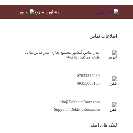
مشاوره سریع
اطلاعات تماس
بندر عباس گلشهر مجتمع تجاری بندرعباس مال ،
طبقه همکف ، پلاک46
07633385936
09355068155
info@DokhtareRooz.com
Support@DokhtreRooz.com
لینک های اصلی