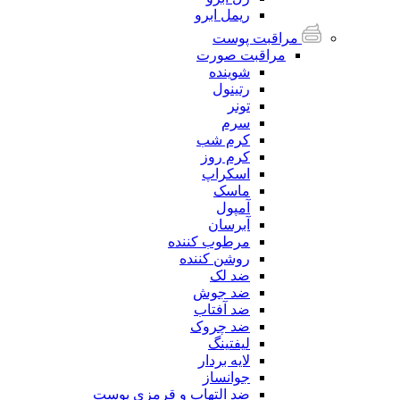
ریمل ابرو
مراقبت پوست
مراقبت صورت
شوینده
رتینول
تونر
سرم
کرم شب
کرم روز
اسکراپ
ماسک
آمپول
آبرسان
مرطوب کننده
روشن کننده
ضد لک
ضد جوش
ضد آفتاب
ضد چروک
لیفتینگ
لایه بردار
جوانساز
ضد التهاب و قرمزی پوست