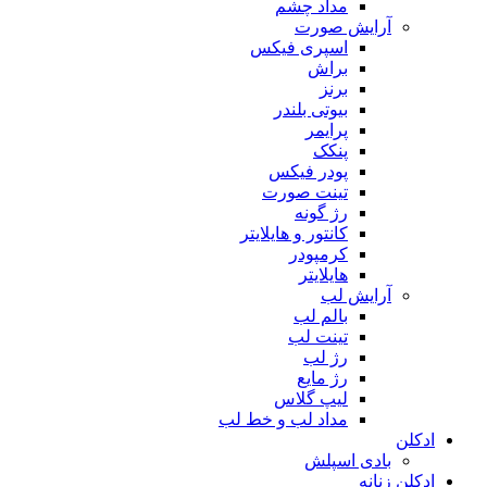
مداد چشم
آرایش صورت
اسپری فیکس
براش
برنز
بیوتی بلندر
پرایمر
پنکک
پودر فیکس
تینت صورت
رژ گونه
کانتور و هایلایتر
کرمپودر
هایلایتر
آرایش لب
بالم لب
تینت لب
رژ لب
رژ مایع
لیپ گلاس
مداد لب و خط لب
ادکلن
بادی اسپلش
ادکلن زنانه