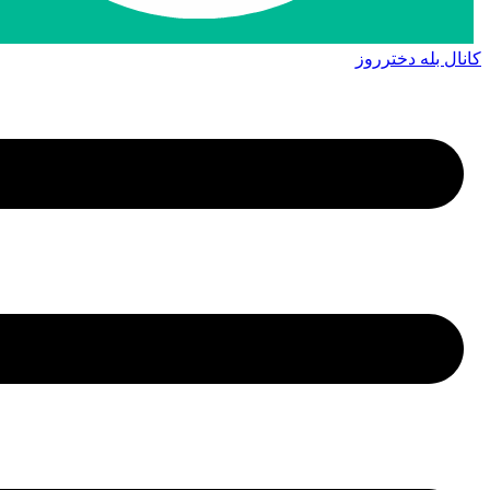
کانال بله دخترروز