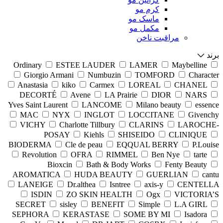
کرم مو
ماسک مو
مکمل مو
مراقبت ناخن
برند
Ordinary
ESTEE LAUDER
LAMER
Maybelline
Giorgio Armani
Numbuzin
TOMFORD
Character
Anastasia
kiko
Carmex
LOREAL
CHANEL
DECORTÉ
Avene
LA Prairie
DIOR
NARS
Yves Saint Laurent
LANCOME
Milano beauty
essence
MAC
NYX
INGLOT
LOCCITANE
Givenchy
VICHY
Charlotte Tillbury
CLARINS
LAROCHE-
POSAY
Kiehls
SHISEIDO
CLINIQUE
BIODERMA
Cle de peau
EQQUAL BERRY
P.Louise
Revolution
OFRA
RIMMEL
Ben Nye
tarte
Bioxcin
Bath & Body Works
Fenty Beauty
AROMATICA
HUDA BEAUTY
GUERLIAN
cantu
LANEIGE
Dr.althea
Isntree
axis-y
CENTELLA
ISDIN
ZO SKIN HEALTH
Ogx
VICTORIA’S
SECRET
sisley
BENEFIT
Simple
L.A GIRL
SEPHORA
KERASTASE
SOME BY MI
Isadora