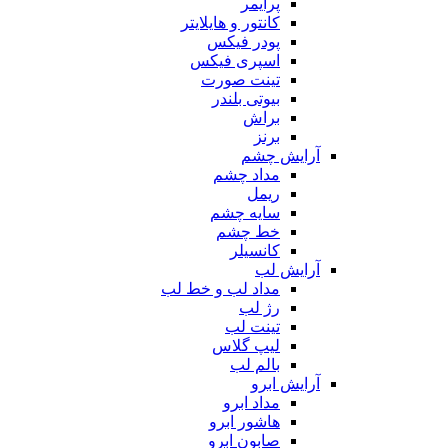
پرایمر
کانتور و هایلایتر
پودر فیکس
اسپری فیکس
تینت صورت
بیوتی بلندر
براش
برنز
آرایش چشم
مداد چشم
ریمل
سایه چشم
خط چشم
کانسیلر
آرایش لب
مداد لب و خط لب
رژ لب
تینت لب
لیپ گلاس
بالم لب
آرایش ابرو
مداد ابرو
هاشور ابرو
صابون ابرو