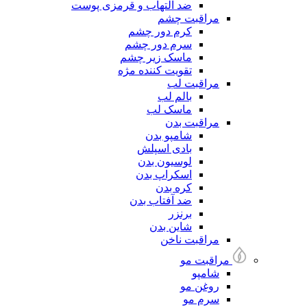
ضد التهاب و قرمزی پوست
مراقبت چشم
کرم دور چشم
سرم دور چشم
ماسک زیر چشم
تقویت کننده مژه
مراقبت لب
بالم لب
ماسک لب
مراقبت بدن
شامپو بدن
بادی اسپلش
لوسیون بدن
اسکراپ بدن
کره بدن
ضد آفتاب بدن
برنزر
شاین بدن
مراقبت ناخن
مراقبت مو
شامپو
روغن مو
سرم مو