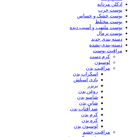
ادکلن مردانه
پوست چرب
پوست خشک و حساس
پوست مختلط
پوست ملتهب و آسیب دیده
پوست نرمال
دسته بندی جدید
دسته-بندی-نشده
مراقبت پوست
کرم دست
لوسیون
مراقبت بدن
اسکراپ بدن
بادی اسپلش
برنزر
روغن بدن
شامپو بدن
شاین بدن
ضد آفتاب بدن
کرم بدن
کره بدن
لوسیون بدن
مراقبت چشم