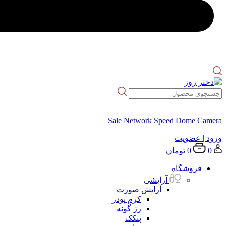
Sale Network Speed Dome Camera
ورود
| عضویت
0
0
تومان
فروشگاه
آرایشی
آرایش صورت
کرم پودر
رژ گونه
پنکک