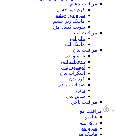
مراقبت چشم
کرم دور چشم
سرم دور چشم
ماسک زیر چشم
تقویت کننده مژه
مراقبت لب
بالم لب
ماسک لب
مراقبت بدن
شامپو بدن
بادی اسپلش
لوسیون بدن
اسکراپ بدن
کره بدن
ضد آفتاب بدن
برنزر
شاین بدن
مراقبت ناخن
مراقبت مو
شامپو
روغن مو
سرم مو
ماسک مو