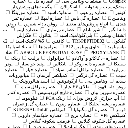
Complex
مشتقات ویتامین سی
عصاره گل
عصاره
تمشک،سیب و هندوانه
اسکوالان
پیگمنت‌های پوشش‌دار
کوتور
عصاره رز هیپ
ماندلیک اسید
عصاره مورینگا
ویتامین E
عصاره گل یاس
عصاره لیمِتّا
عصاره تمر
هندی
انواع پروتئین‌های مغذی
روغن بادام شیرین
روغن
دانه انگور
شیر بادام
عصاره رزماری
عصاره لیمو
آب
اتشفان ویشی
پلی‌گلوتامیک اسید
پنتانول
هگزایلن
گلیکول
TRI-PEPTIDE32
کافئین
5% لاکتیک اسید
2٪
نیاسینامید
حاوی ویتامین B12
سرامید ها
سنتلا اسیاتیکا
PROXYLANE
ABSOLUE PERPETUAL ROSE
طلا
عصاره ی کاکائو و آواکادو
بیزابولول
پرلیت
زینک
سیلیکا
عصاره دانه روکو
بایکالین
پپتید جوانساز
پودر
مروارید
عصاره ترافل الماس سیاه
عصاره خیار
عصاره
سیب
عصاره گل نرگس
کمپلکس آبرسان
هیالورونات
سدیم
ویتامین سی
ارگوتیونئین
اسید هیالورونیک
روغن دانه قهوه
طلای ۲۴ عیار
عصاره ترافل سیاه
عصاره شیرین بیان
عصاره قارچ کوردیسپس
عصاره کندر
آب حرارتی لاروش پوزای
زینک PCA
فیلوبیوما
عصاره ریشه آنجلیکا
عصاره زیتون
عصاره گل زعفران
قرمز
عصاره گل مگنولیا
کمپلکس KURENAI-TruLift
کمپلکس VP8
عصاره برنج
عصاره جلبک‌های دارویی
عصاره گل شکوفه گیلاس
فرمنت شکوفه گیلاس
فرمنت‌های مغذی
هگزاپپتاید-8
عصاره جوجوبا
عصاره