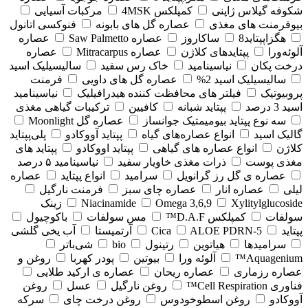
شکوفه گیلاس ژاپنی
کمپلکس 4MSK
مرکبات آسیایی
بیوفرمنت های مغذی
عصاره گل های بابونه
فنوکسی اتانول
هگزاپپتاید8
ساکاروز
عصاره Saw Palmetto
عصاره
آلوئه‌ورا
پپتایدهای کلاژن
عصاره Mitracarpus
عصاره
درخت پکان
نیاسینامید
خاک رس سفید
سالیسیلیک اسید
سالیسیلیک اسید 2%
عصاره گل های داویی
فرمنت
پروبیوتیک
فیلتر های محافظت کننده هیدرافیلیک
نیاسینامید
اسید 3 درصد
پپتاید شبانه
کافیین
ترکیبات گیاهی مغذی
سه نوع پپتاید بیومیمتیک جوانساز
عصاره گل Moonlight
گالیک اسید
انواع عصاره‌های گیاه
پپتاید آووکادو
پلی‌پپتاید
کلاژن
انواع عصاره های گیاهی
پپتاید اووکادو
پپتاید های
مغذی پوست
ذرات مغذی خاویار سفید
نیاسینامید ۵ درصد
عصاره ی گل رز گرانویل
سرامید
انواع پپتاید
عصاره
لیلی
عصاره انار
عصاره چای سبز
فرمنت نارگیل
Xylitylglucoside
Omega 3,6,9
Niacinamide
زینک
سولفات
کمپلکس D.A.F™
مس سولفات
باکوچیول
پپتاید
5-Cica
ALOE PDRN
آرتمیستا
آب یخی گلشی
سرامیدها
هیاتوین
رتینول
bio
شی‌باتر
Aquagenium™
آلوئه ورا
بیوتین
پودر کهربا
روغن و
عصاره رزماری
عصاره ریحان
عصاره ی ارکید طلایی
فناوری Cell Respiration™
روغن نارگیل
عسل
روغن
آووکادو
روغن اسطوخودوس
روغن درخت چای
سرکه