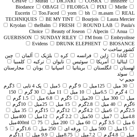
CeraVe
Murad
DR.JART
COSRX
Innisfree
Biodance
OBAGI
FILORGA
PIXI
Mielle
Eucerin
Too.Faced
yorn
bh
m.asam
REAL
TECHNIQUES
BE MY TINT
Bourjois
Laura Mercier
Kryolan
theBalm
FRESH
ROUND LAB
Paula's
Choice
Beauty of Joseon
Alpecin
Anua
GUERISSON
SUNDAY RILEY
I'M from
Embryolisse
Evidens
DRUNK ELEPHENT
BIOSANCE
کشور ساخت
کانادا
ژاپن
فرانسه
کره
بلژیک
آلمان
چین
ایتالیا
آمریکا
سوئیس
تایوان
ترکیه
کلمبیا
لهستان
انگلستان
بریتانیا
اسپانیا
یونان
مجارستان
سوئد
حجم
30 میل
125میل
9 گرم
5میل
پک 4 تایی
3گرم
4 گرم
6.5میل
10 میل
11 میل
30 گرم
150
میل
300 میل
20میل
5گرم
6.8 میل
1.5 گرم
6گرم
40 میل
2.8گرم
15 میل
25میل
10گرم
2.5گرم
6میل
4.2گرم
12گرم
15گرم
35 میل
4.8میل
7میل
50میل
2.2 گرم
12میل
400میل
6 میل
3.5 گرم
60 میل
200 میل
75میل
400ml
15میل
500 میل
ورقه ای
250 میل
1.6گرم
5
میل
4.8گرم
7.2میل
8.75میل
9.9 میل
1.1گرم