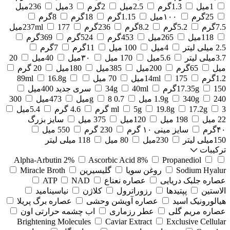
1میل
1.3گرم
2.5میل
2گرم
3میل
236میل
25گرم
۱۰۰میل
1.15گرم
18گرم
8گرم
7.5گرم
5.2گرم
8.2گرم
236گرم
177میل
237ml
118میل
265میل
453گرم
524گرم
369گرم
2.5 میلی لیتر
4میل
100 میل
11گرم
7گرم
3.7میلی لیتر
5.6میل
170 میل
۳۰میل
40میل
20
میل
65گرم
200میل
385میل
180میل
20 گرم
1.2گرم
175میل
14ml
70 میل
16.8g
89ml
150گرم
17.35g
40ml
34g
سری جدید 400میل
240 میل
340g
1.9g
0.7 g
8میل
473میل
300
3 گرم
17.2g
19.8g
5g
ml
4.6 گرم
5.4میل
22 میل
198 میل
120میل
375 میل
سایز بزرگ
۴۰گرم
سایز مینی ۱۰ گرم
230 گرم
550 میل
150میلی لیتر
230میل
80 میل
118 میلی لیتر
ترکیبات
Alpha-Arbutin 2%
Ascorbic Acid 8%
Propanediol
Sodium Hyalur
روغن سویا
گلیسیرین
Miracle Broth
عصاره جلبک دریایی
عصاره نعناع
NAD
ATP
الاستین
پپتیدها
رزوراترول
کلاژن
⁠نیاسینامید
هیالورونیک اسید
عصاره آویشن وحشی
عصاره برگ پریلا
عصاره مریم گلی
عطر رزماری
اب چشمه حرارتی اون
Brightening Molecules
Caviar Extract
Exclusive Cellular