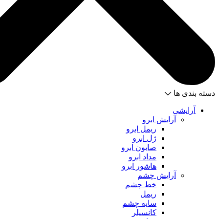
دسته بندی ها
آرایشی
آرایش ابرو
ریمل ابرو
ژل ابرو
صابون ابرو
مداد ابرو
هاشور ابرو
آرایش چشم
خط چشم
ریمل
سایه چشم
کانسیلر