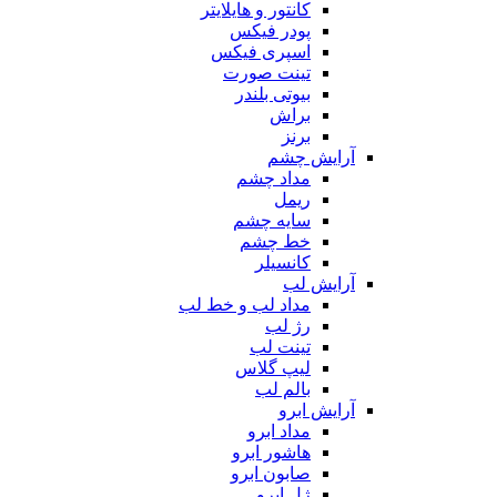
کانتور و هایلایتر
پودر فیکس
اسپری فیکس
تینت صورت
بیوتی بلندر
براش
برنز
آرایش چشم
مداد چشم
ریمل
سایه چشم
خط چشم
کانسیلر
آرایش لب
مداد لب و خط لب
رژ لب
تینت لب
لیپ گلاس
بالم لب
آرایش ابرو
مداد ابرو
هاشور ابرو
صابون ابرو
ژل ابرو