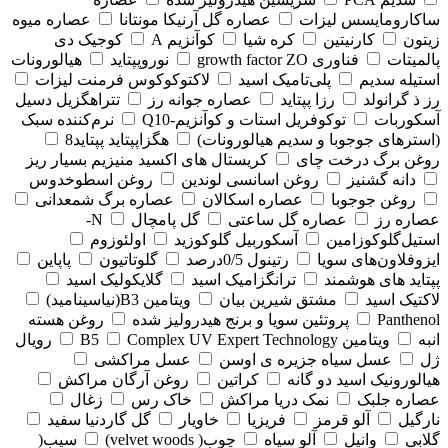
ساکارومایسس لیزات
عصاره گل آرنیکا مونتانا
عصاره میوه
زیتون
کارنیتین
کره شیا
کوآنزیم A
کوجیک دی
پالمیتات
فناوری growth factor ZO
نوروپپتاید
هیالورونات
استیله سدیم
پلی‌تامیک اسید
لاکتوکوکوس فرمنت لیزات
رز ذ گرانولد
رزا پپتاید
عصاره جوانه رز
تتراهگزیل دسیل
آسکوربات
توکوفریل استات و کوآنزیم-Q10
نرم‌کننده سبک
(استرهای جوجوبا و سدیم هیالورونات)
هگزاپپتاید پپتاید8
روغن برگ درخت چای
کریستال های اکسید منیزیم بسیار ریز
دانه گشنیز
روغن اسانسی لوندین
روغن اسطوخدوس
روغن جوجوبا
عصاره اسکالان
عصاره برگ شمعدانی
عصاره رز
عصاره گل ساعتی
گل پامچال
N-
استیل‌گلوکوزامین
آسکوربیل گلوکوزید
اولئوزوم
ایزوفلاون‌های سویا
رتینول 0/5درصد
گلوتاتیون
پاپاین
پپتاید های هوشمند
ترانگزامیک اسید
گلایکولیک اسید
لاکتیک اسید
مشتق شیرین بیان
ویتامین B3(نیاسینامید)
Panthenol
پروتئین سویا و برنج هیدرولیز شده
روغن هسته
انبه
ویتامین B5
Complex UV Expert Technology
رویال
ژل
عسل سیاه جزیره ی اوسن
عسل مراکشی
هیالورونیک اسید دو گانه
کراتین
روغن آرگان مراکش
عصاره جلبک
نمک دریا مراکش
خاک رس
زغال
نارگیل
آلو قرمز
فریزیا
خاویار
گل گاردنیا سفید
گلابی
وانیل
آلو سیاه
چوب( velvet woods)
سیب(