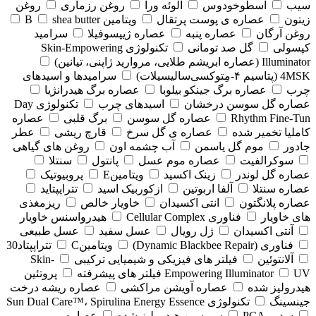
سیب
اسطوخودوس
الوئه ورا
روغن رزماری
روغن
زیتون
عصاره ی پوست پرتقال
ویتامین B
shea butter
روغن آرگان
عصاره پنبه
عصاره ژیپسوفیلا
سرامید
کپسولی
گل صد تومانی
تکنولوژی Skin-Empowering
Illuminator (عصاره ابریشم طلایی، مروارید ژاپنی، تیانین)
4MSK (پتاسیم ۴‑مِتوکسی‌سالیسیلات)
سرامیدها و اسیدهای
چرب
عصاره برگ جینکو بیلوبا
عصاره برگ هیدرانژیا
عصاره گل سوسن درخشان
اسیدهای چرب
تکنولوژی Day
Rhythm Fine‑Tun
عصاره گل سوسن
برگ قلبی
عصاره
کاملیا تخمیر شده
عصاره ی گل سرخ
قارچ ریشی
عطر
جادور
موم گل یاسمن
آب چشمه اون
روغن های گیاهی
سوکرالفیت
عصاره موم عسل
پانتول
سنتلا
عصاره گل لوندر
زینک اکسید
ویتامینE
پروبیوتیک
عصاره سنتلا
آلفا اربوتین
ازکوربیک اسید
تتراپپتاید
عصاره پلانگتون
انتی اکسیدان
خاویار خالص
ریزمغذی
های خاویار
فناوری Cellular Complex
هیدرواسنس خاویار
آنتی اکسیدان
ژل رویال
عسل سفید
عسل طبیعی
فناوری (‏Dynamic Blackbee Repair)
ویتامینC
تتراپپتاد30
آلانتوئین
فیلتر های فیزیکی و شیمیایی ترکیبی
Skin-
UV فیلتر های پیشرفته
Empowering Illuminator
پروتئین
هیدرولیز شده
عصاره آویشن مراکشی
عصاره ریشه درخت
جینسینگ
تکنولوژی Sun Dual Care™، Spirulina Energy Essence
سدیم PCA
سریسین هیدرولیز شده
عصاره