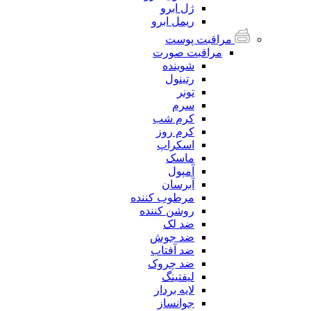
ژل ابرو
ریمل ابرو
مراقبت پوست
مراقبت صورت
شوینده
رتینول
تونر
سرم
کرم شب
کرم روز
اسکراپ
ماسک
آمپول
آبرسان
مرطوب کننده
روشن کننده
ضد لک
ضد جوش
ضد آفتاب
ضد چروک
لیفتینگ
لایه بردار
جوانساز