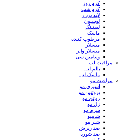
کرم روز
کرم شب
لایه بردار
لوسیون
لیفتینگ
ماسک
مرطوب کننده
میسلار
میسلار واتر
ویتامین سی
مراقبت لب
بالم لب
ماسک لب
مراقبت مو
اسپری مو
پروتئین مو
روغن مو
ژل مو
سرم مو
شامپو
شیر مو
ضد ریزش
ضد شوره
کراتین مو