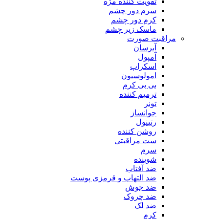
تقویت کننده مژه
سرم دور چشم
کرم دور چشم
ماسک زیر چشم
مراقبت صورت
آبرسان
آمپول
اسکراپ
امولوسیون
بی بی کرم
ترمیم کننده
تونر
جوانساز
رتینول
روشن کننده
ست مراقبتی
سرم
شوینده
ضد آفتاب
ضد التهاب و قرمزی پوست
‌ضد جوش
ضد چروک
ضد لک
کرم