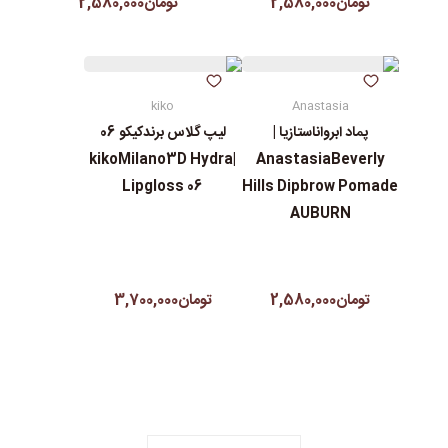
تومان2,580,000
تومان2,580,000
kiko
Anastasia
پماد ابرواناستازیا |
لیپ گلاس‌ برندکیکو 06
|kikoMilano3D Hydra
AnastasiaBeverly
Lipgloss 06
Hills Dipbrow Pomade
AUBURN
تومان2,580,000
تومان3,700,000