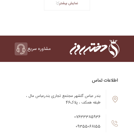
نمایش بیشتر
مشاوره سریع
اطلاعات تماس
بندر عباس گلشهر مجتمع تجاری بندرعباس مال ،
طبقه همکف ، پلاک46
07633385936
09355068155