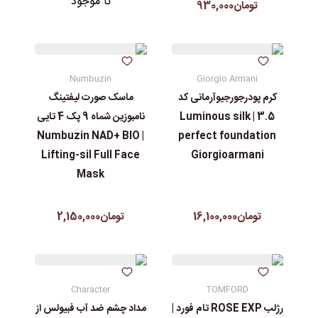
نا موجود
تومان930,000
Numbuzin
Giorgio Armani
کرم پودرجورجیوآرمانی کد
ماسک صورت لیفتینگ
3.5 | Luminous silk
نامبوزین شماه 9 پک 4 تایی
| Numbuzin NAD+ BIO
perfect foundation
Lifting-sil Full Face
Giorgioarmani
Mask
تومان16,100,000
تومان2,150,000
Character
TOMFORD
رژلب ROSE EXP تام فورد |
مداد چشم ضد آب فبیولس از