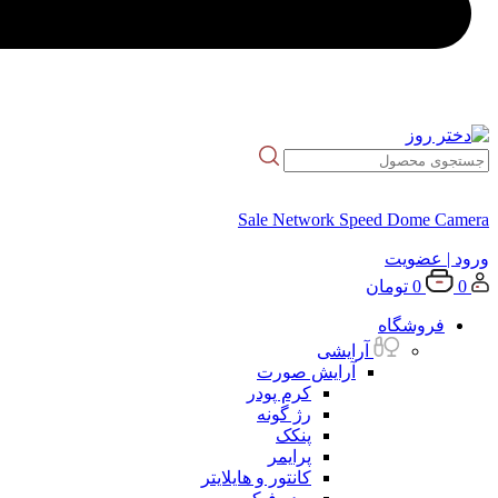
Sale Network Speed Dome Camera
ورود
| عضویت
0
0
تومان
فروشگاه
آرایشی
آرایش صورت
کرم پودر
رژ گونه
پنکک
پرایمر
کانتور و هایلایتر