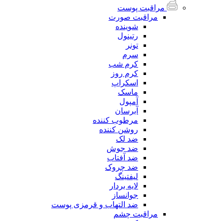
مراقبت پوست
مراقبت صورت
شوینده
رتینول
تونر
سرم
کرم شب
کرم روز
اسکراپ
ماسک
آمپول
آبرسان
مرطوب کننده
روشن کننده
ضد لک
ضد جوش
ضد آفتاب
ضد چروک
لیفتینگ
لایه بردار
جوانساز
ضد التهاب و قرمزی پوست
مراقبت چشم