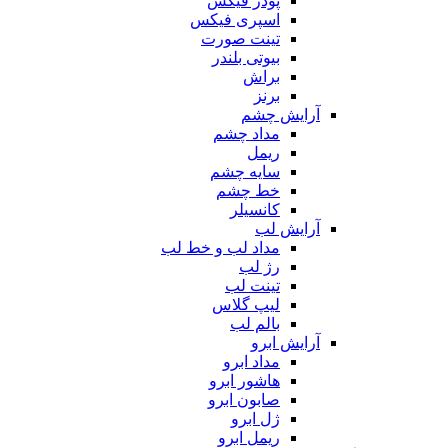
پودر فیکس
اسپری فیکس
تینت صورت
بیوتی بلندر
براش
برنز
آرایش چشم
مداد چشم
ریمل
سایه چشم
خط چشم
کانسیلر
آرایش لب
مداد لب و خط لب
رژ لب
تینت لب
لیپ گلاس
بالم لب
آرایش ابرو
مداد ابرو
هاشور ابرو
صابون ابرو
ژل ابرو
ریمل ابرو