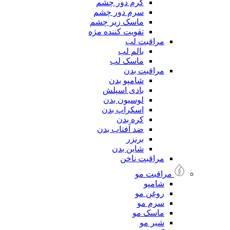
کرم دور چشم
سرم دور چشم
ماسک زیر چشم
تقویت کننده مژه
مراقبت لب
بالم لب
ماسک لب
مراقبت بدن
شامپو بدن
بادی اسپلش
لوسیون بدن
اسکراپ بدن
کره بدن
ضد آفتاب بدن
برنزر
شاین بدن
مراقبت ناخن
مراقبت مو
شامپو
روغن مو
سرم مو
ماسک مو
شیر مو