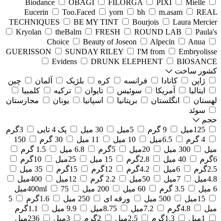
Biodance
OBAGI
FILORGA
PIXI
Mielle
Eucerin
Too.Faced
yorn
bh
m.asam
REAL
TECHNIQUES
BE MY TINT
Bourjois
Laura Mercier
Kryolan
theBalm
FRESH
ROUND LAB
Paula's
Choice
Beauty of Joseon
Alpecin
Anua
GUERISSON
SUNDAY RILEY
I'M from
Embryolisse
Evidens
DRUNK ELEPHENT
BIOSANCE
کشور ساخت
ژاپن
کانادا
فرانسه
کره
بلژیک
آلمان
چین
ایتالیا
آمریکا
سوئیس
تایوان
ترکیه
کلمبیا
لهستان
انگلستان
بریتانیا
اسپانیا
یونان
مجارستان
سوئد
حجم
125میل
9 گرم
5میل
30 میل
پک 4 تایی
3گرم
4 گرم
6.5میل
10 میل
11 میل
30 گرم
150
میل
300 میل
20میل
5گرم
6.8 میل
1.5 گرم
6گرم
40 میل
2.8گرم
15 میل
25میل
10گرم
2.5گرم
6میل
4.2گرم
12گرم
15گرم
35 میل
4.8میل
7میل
50میل
2.2 گرم
12میل
400میل
6 میل
3.5 گرم
60 میل
200 میل
75میل
400ml
15میل
500 میل
ورقه ای
250 میل
1.6گرم
5
میل
4.8گرم
7.2میل
8.75میل
9.9 میل
1.1گرم
1میل
1.3گرم
2.5میل
2گرم
3میل
236میل