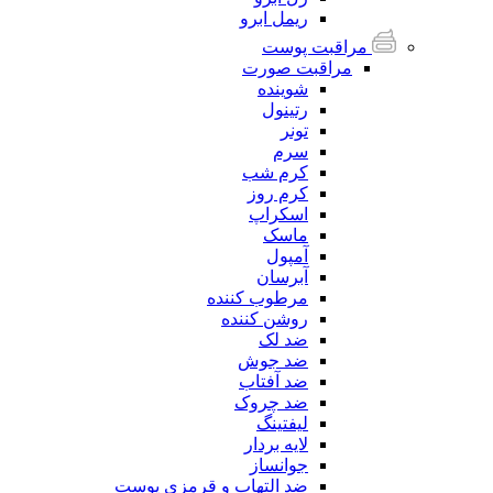
ریمل ابرو
مراقبت پوست
مراقبت صورت
شوینده
رتینول
تونر
سرم
کرم شب
کرم روز
اسکراپ
ماسک
آمپول
آبرسان
مرطوب کننده
روشن کننده
ضد لک
ضد جوش
ضد آفتاب
ضد چروک
لیفتینگ
لایه بردار
جوانساز
ضد التهاب و قرمزی پوست