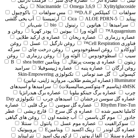
لیلی
عصاره انار
عصاره چای سبز
فرمنت نارگیل
Xylitylglucoside
Omega 3,6,9
Niacinamide
زینک
سولفات
کمپلکس D.A.F™
مس سولفات
باکوچیول
پپتاید
5-Cica
ALOE PDRN
آرتمیستا
آب یخی گلشی
سرامیدها
هیاتوین
رتینول
bio
شی‌باتر
Aquagenium™
آلوئه ورا
بیوتین
پودر کهربا
روغن و
عصاره رزماری
عصاره ریحان
عصاره ی ارکید طلایی
فناوری Cell Respiration™
روغن نارگیل
عسل
روغن
آووکادو
روغن اسطوخودوس
روغن درخت چای
سرکه
سیب
اسطوخودوس
الوئه ورا
روغن رزماری
روغن
زیتون
عصاره ی پوست پرتقال
ویتامین B
shea butter
روغن آرگان
عصاره پنبه
عصاره ژیپسوفیلا
سرامید
کپسولی
گل صد تومانی
تکنولوژی Skin-Empowering
Illuminator (عصاره ابریشم طلایی، مروارید ژاپنی، تیانین)
4MSK (پتاسیم ۴‑مِتوکسی‌سالیسیلات)
سرامیدها و اسیدهای
چرب
عصاره برگ جینکو بیلوبا
عصاره برگ هیدرانژیا
عصاره گل سوسن درخشان
اسیدهای چرب
تکنولوژی Day
Rhythm Fine‑Tun
عصاره گل سوسن
برگ قلبی
عصاره
کاملیا تخمیر شده
عصاره ی گل سرخ
قارچ ریشی
عطر
جادور
موم گل یاسمن
آب چشمه اون
روغن های گیاهی
سوکرالفیت
عصاره موم عسل
پانتول
سنتلا
عصاره گل لوندر
زینک اکسید
ویتامینE
پروبیوتیک
عصاره سنتلا
آلفا اربوتین
ازکوربیک اسید
تتراپپتاید