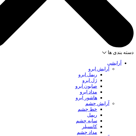
دسته بندی ها
آرایشی
آرایش ابرو
ریمل ابرو
ژل ابرو
صابون ابرو
مداد ابرو
هاشور ابرو
آرایش چشم
خط چشم
ریمل
سایه چشم
کانسیلر
مداد چشم