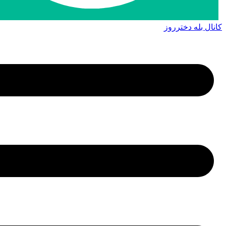
کانال بله دخترروز