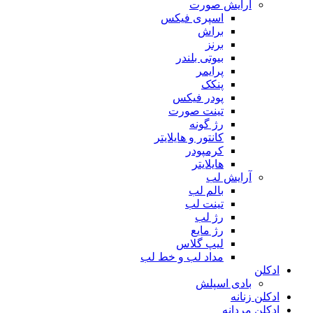
آرایش صورت
اسپری فیکس
براش
برنز
بیوتی بلندر
پرایمر
پنکک
پودر فیکس
تینت صورت
رژ گونه
کانتور و هایلایتر
کرمپودر
هایلایتر
آرایش لب
بالم لب
تینت لب
رژ لب
رژ مایع
لیپ گلاس
مداد لب و خط لب
ادکلن
بادی اسپلش
ادکلن زنانه
ادکلن مردانه