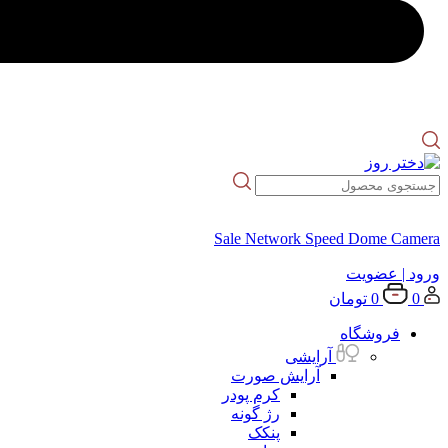
Sale Network Speed Dome Camera
ورود
| عضویت
0
0
تومان
فروشگاه
آرایشی
آرایش صورت
کرم پودر
رژ گونه
پنکک