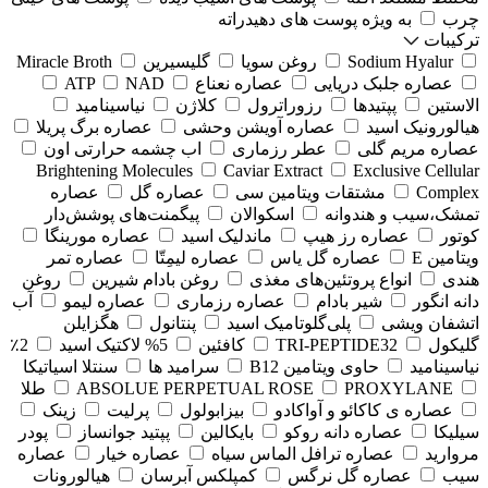
چرب
به ویژه پوست های دهیدراته
ترکیبات
Sodium Hyalur
روغن سویا
گلیسیرین
Miracle Broth
عصاره جلبک دریایی
عصاره نعناع
NAD
ATP
الاستین
پپتیدها
رزوراترول
کلاژن
⁠نیاسینامید
هیالورونیک اسید
عصاره آویشن وحشی
عصاره برگ پریلا
عصاره مریم گلی
عطر رزماری
اب چشمه حرارتی اون
Brightening Molecules
Caviar Extract
Exclusive Cellular
Complex
مشتقات ویتامین سی
عصاره گل
عصاره
تمشک،سیب و هندوانه
اسکوالان
پیگمنت‌های پوشش‌دار
کوتور
عصاره رز هیپ
ماندلیک اسید
عصاره مورینگا
ویتامین E
عصاره گل یاس
عصاره لیمِتّا
عصاره تمر
هندی
انواع پروتئین‌های مغذی
روغن بادام شیرین
روغن
دانه انگور
شیر بادام
عصاره رزماری
عصاره لیمو
آب
اتشفان ویشی
پلی‌گلوتامیک اسید
پنتانول
هگزایلن
گلیکول
TRI-PEPTIDE32
کافئین
5% لاکتیک اسید
2٪
نیاسینامید
حاوی ویتامین B12
سرامید ها
سنتلا اسیاتیکا
PROXYLANE
ABSOLUE PERPETUAL ROSE
طلا
عصاره ی کاکائو و آواکادو
بیزابولول
پرلیت
زینک
سیلیکا
عصاره دانه روکو
بایکالین
پپتید جوانساز
پودر
مروارید
عصاره ترافل الماس سیاه
عصاره خیار
عصاره
سیب
عصاره گل نرگس
کمپلکس آبرسان
هیالورونات