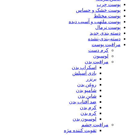
پوست چرب
پوست خشک و حساس
پوست مختلط
پوست ملتهب و آسیب دیده
پوست نرمال
دسته بندی جدید
دسته-بندی-نشده
مراقبت پوست
کرم دست
لوسیون
مراقبت بدن
اسکراپ بدن
بادی اسپلش
برنزر
روغن بدن
شامپو بدن
شاین بدن
ضد آفتاب بدن
کرم بدن
کره بدن
لوسیون بدن
مراقبت چشم
تقویت کننده مژه