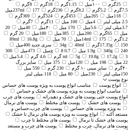
25گرم
۱۰۰میل
1.15گرم
18گرم
8گرم
7.5گرم
5.2گرم
8.2گرم
236گرم
177میل
237ml
118میل
265میل
453گرم
524گرم
369گرم
2.5 میلی لیتر
4میل
100 میل
11گرم
7گرم
3.7میلی لیتر
5.6میل
170 میل
۳۰میل
40میل
20
میل
65گرم
200میل
385میل
180میل
20 گرم
1.2گرم
175میل
14ml
70 میل
16.8g
89ml
150گرم
17.35g
40ml
34g
سری جدید 400میل
240 میل
340g
1.9g
0.7 g
8میل
473میل
300
3 گرم
17.2g
19.8g
5g
ml
4.6 گرم
5.4میل
22 میل
198 میل
120میل
375 میل
سایز بزرگ
۴۰گرم
سایز مینی ۱۰ گرم
230 گرم
550 میل
150میلی لیتر
230میل
80 میل
118 میلی لیتر
نوع پوست
انواع پوست
مناسب انواع پوست به ویژه پوست های حساس
مناسب انواع پوست به ویژه پوست های خشک و حساس
انواع پوست حتی پوست های خشک و دهیدراته
پوست های چرب
پوست های خشک
پوست های مختلط
پوست های نرمال
به ویژه پوست های حساس
پوست های چرب،حساس و
مستعد آکنه
انواع پوست به ویژه پوست های نرمال تا خشک
پوست های خشک تا نرمال
پوست های مختلط تا چرب
پوست های نرمال، چرب و مختلط
پوست های چرب و مستعد