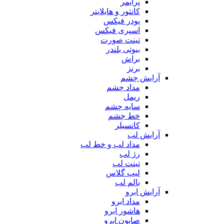
پرایمر
کانتور و هایلایتر
پودر فیکس
اسپری فیکس
تینت صورت
بیوتی بلندر
براش
برنز
آرایش چشم
مداد چشم
ریمل
سایه چشم
خط چشم
کانسیلر
آرایش لب
مداد لب و خط لب
رژ لب
تینت لب
لیپ گلاس
بالم لب
آرایش ابرو
مداد ابرو
هاشور ابرو
صابون ابرو