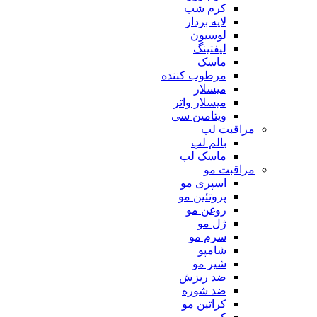
کرم شب
لایه بردار
لوسیون
لیفتینگ
ماسک
مرطوب کننده
میسلار
میسلار واتر
ویتامین سی
مراقبت لب
بالم لب
ماسک لب
مراقبت مو
اسپری مو
پروتئین مو
روغن مو
ژل مو
سرم مو
شامپو
شیر مو
ضد ریزش
ضد شوره
کراتین مو