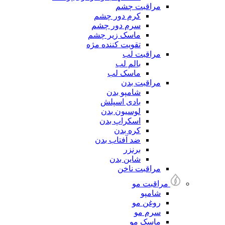
مراقبت چشم
کرم دور چشم
سرم دور چشم
ماسک زیر چشم
تقویت کننده مژه
مراقبت لب
بالم لب
ماسک لب
مراقبت بدن
شامپو بدن
بادی اسپلش
لوسیون بدن
اسکراپ بدن
کره بدن
ضد آفتاب بدن
برنزر
شاین بدن
مراقبت ناخن
مراقبت مو
شامپو
روغن مو
سرم مو
ماسک مو