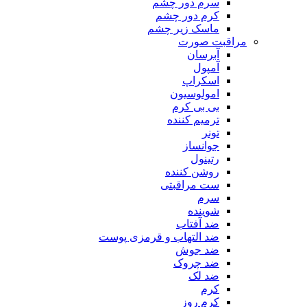
سرم دور چشم
کرم دور چشم
ماسک زیر چشم
مراقبت صورت
آبرسان
آمپول
اسکراپ
امولوسیون
بی بی کرم
ترمیم کننده
تونر
جوانساز
رتینول
روشن کننده
ست مراقبتی
سرم
شوینده
ضد آفتاب
ضد التهاب و قرمزی پوست
‌ضد جوش
ضد چروک
ضد لک
کرم
کرم روز