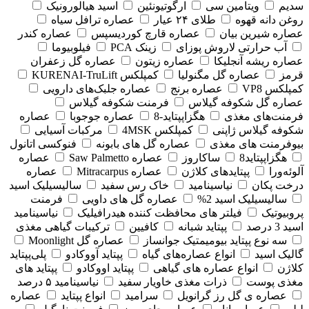
سدیم
ویتامین سی
ارگوتیونئین
اسید هیالورونیک
روغن دانه قهوه
طلای ۲۴ عیار
عصاره ترافل سیاه
عصاره شیرین بیان
عصاره قارچ کوردیسپس
عصاره کندر
آب حرارتی لاروش پوزای
زینک PCA
فیلوبیوما
عصاره ریشه آنجلیکا
عصاره زیتون
عصاره گل زعفران
قرمز
عصاره گل مگنولیا
کمپلکس KURENAI-TruLift
کمپلکس VP8
عصاره برنج
عصاره جلبک‌های دارویی
عصاره گل شکوفه گیلاس
فرمنت شکوفه گیلاس
فرمنت‌های مغذی
هگزاپپتاید-8
عصاره جوجوبا
عصاره
شکوفه گیلاس ژاپنی
کمپلکس 4MSK
مرکبات آسیایی
بیوفرمنت های مغذی
عصاره گل های بابونه
فنوکسی اتانول
هگزاپپتاید8
ساکاروز
عصاره Saw Palmetto
عصاره
آلوئه‌ورا
پپتایدهای کلاژن
عصاره Mitracarpus
عصاره
درخت پکان
نیاسینامید
خاک رس سفید
سالیسیلیک اسید
سالیسیلیک اسید 2%
عصاره گل های داویی
فرمنت
پروبیوتیک
فیلتر های محافظت کننده هیدرافیلیک
نیاسینامید
اسید 3 درصد
پپتاید شبانه
کافیین
ترکیبات گیاهی مغذی
سه نوع پپتاید بیومیمتیک جوانساز
عصاره گل Moonlight
گالیک اسید
انواع عصاره‌های گیاه
پپتاید آووکادو
پلی‌پپتاید
کلاژن
انواع عصاره های گیاهی
پپتاید اووکادو
پپتاید های
مغذی پوست
ذرات مغذی خاویار سفید
نیاسینامید ۵ درصد
عصاره ی گل رز گرانویل
سرامید
انواع پپتاید
عصاره