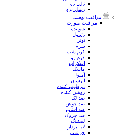
ژل ابرو
ریمل ابرو
مراقبت پوست
مراقبت صورت
شوینده
رتینول
تونر
سرم
کرم شب
کرم روز
اسکراپ
ماسک
آمپول
آبرسان
مرطوب کننده
روشن کننده
ضد لک
ضد جوش
ضد آفتاب
ضد چروک
لیفتینگ
لایه بردار
جوانساز