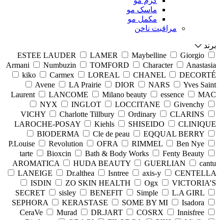
کرم مو
ماسک مو
مکمل مو
مراقبت ناخن
برند
ESTEE LAUDER
LAMER
Maybelline
Giorgio
Armani
Numbuzin
TOMFORD
Character
Anastasia
kiko
Carmex
LOREAL
CHANEL
DECORTÉ
Avene
LA Prairie
DIOR
NARS
Yves Saint
Laurent
LANCOME
Milano beauty
essence
MAC
NYX
INGLOT
LOCCITANE
Givenchy
VICHY
Charlotte Tillbury
Ordinary
CLARINS
LAROCHE-POSAY
Kiehls
SHISEIDO
CLINIQUE
BIODERMA
Cle de peau
EQQUAL BERRY
P.Louise
Revolution
OFRA
RIMMEL
Ben Nye
tarte
Bioxcin
Bath & Body Works
Fenty Beauty
AROMATICA
HUDA BEAUTY
GUERLIAN
cantu
LANEIGE
Dr.althea
Isntree
axis-y
CENTELLA
ISDIN
ZO SKIN HEALTH
Ogx
VICTORIA’S
SECRET
sisley
BENEFIT
Simple
L.A GIRL
SEPHORA
KERASTASE
SOME BY MI
Isadora
CeraVe
Murad
DR.JART
COSRX
Innisfree