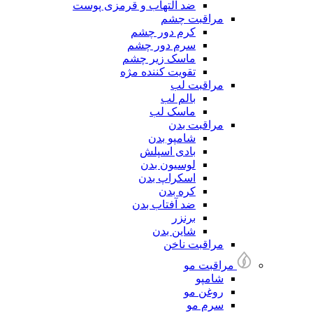
ضد التهاب و قرمزی پوست
مراقبت چشم
کرم دور چشم
سرم دور چشم
ماسک زیر چشم
تقویت کننده مژه
مراقبت لب
بالم لب
ماسک لب
مراقبت بدن
شامپو بدن
بادی اسپلش
لوسیون بدن
اسکراپ بدن
کره بدن
ضد آفتاب بدن
برنزر
شاین بدن
مراقبت ناخن
مراقبت مو
شامپو
روغن مو
سرم مو