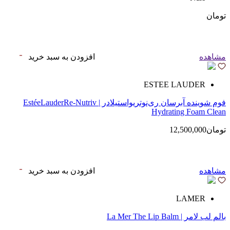
تومان
مشاهده
افزودن به سبد خرید
ESTEE LAUDER
فوم شوینده آبرسان ری‌نوتریواستیلادر | EstéeLauderRe-Nutriv
Hydrating Foam Clean
تومان12,500,000
مشاهده
افزودن به سبد خرید
LAMER
بالم لب لامر | La Mer The Lip Balm