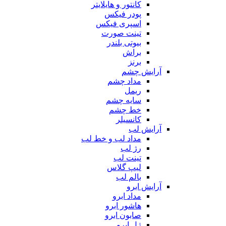
کانتور و هایلایتر
پودر فیکس
اسپری فیکس
تینت صورت
بیوتی بلندر
براش
برنز
آرایش چشم
مداد چشم
ریمل
سایه چشم
خط چشم
کانسیلر
آرایش لب
مداد لب و خط لب
رژ لب
تینت لب
لیپ گلاس
بالم لب
آرایش ابرو
مداد ابرو
هاشور ابرو
صابون ابرو
ژل ابرو