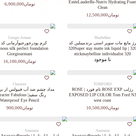
EstéeLauderRe-Nutriv Hydrating Foa
تومان6,900,000
Clean
تومان12,500,000
Giorgio Armani
Maybelline
ژ مایع مات سوپر استی‌ برندمیبلین کد
ous silk perfect foundation
320 | 320Super stay matte ink liquid lip
Giorgioarmani
stickmaybelline individualist 320
نا موجود
تومان16,100,000
Character
TOMFORD
رژلب ROSE EXP تام فورد | ROSE
مداد چشم ضد آب فبیولس از برن
EXPOSED LIP COLOR Tom Ford N
رنگ سفید| cter Fabulous
Waterproof Eye Pencil
west coast
تومان10,500,000
تومان900,000
Anastasia
Anastasia
پماد ابرواناستازیا | AnastasiaBeverly
پماد ابرواناستازیا | AnastasiaBeverly