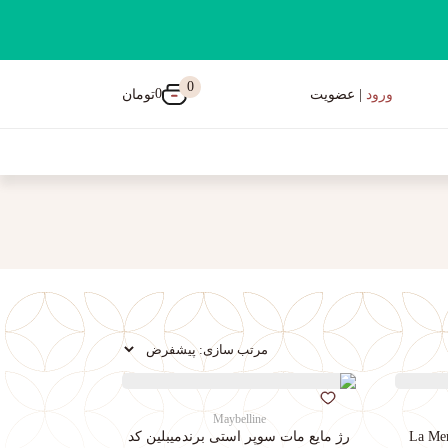
0
0
تومان
ورود
| عضویت
Maybelline
رژ مایع مات سوپر استی‌ برندمیبلین کد