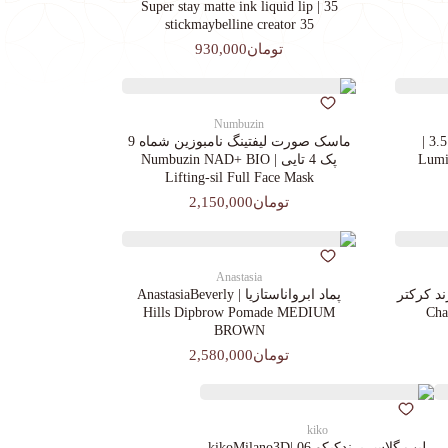
35 | Super stay matte ink liquid lip
stickmaybelline creator 35
تومان930,000
Numbuzin
کرم پودرجورجیوآرمانی کد 3.5 |
ماسک صورت لیفتینگ نامبوزین شماه 9
Lumin
پک 4 تایی | Numbuzin NAD+ BIO
Lifting-sil Full Face Mask
تومان2,150,000
Anastasia
د کرکتر
پماد ابرواناستازیا | AnastasiaBeverly
Chara
Hills Dipbrow Pomade MEDIUM
BROWN
تومان2,580,000
kiko
لیپ گلاس‌ برندکیکو 06 |kikoMilano3D