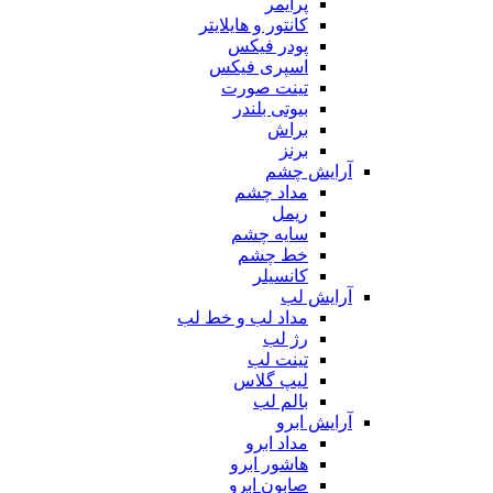
پرایمر
کانتور و هایلایتر
پودر فیکس
اسپری فیکس
تینت صورت
بیوتی بلندر
براش
برنز
آرایش چشم
مداد چشم
ریمل
سایه چشم
خط چشم
کانسیلر
آرایش لب
مداد لب و خط لب
رژ لب
تینت لب
لیپ گلاس
بالم لب
آرایش ابرو
مداد ابرو
هاشور ابرو
صابون ابرو