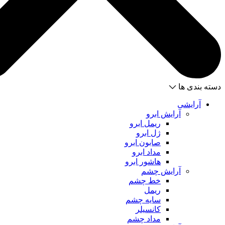
دسته بندی ها
آرایشی
آرایش ابرو
ریمل ابرو
ژل ابرو
صابون ابرو
مداد ابرو
هاشور ابرو
آرایش چشم
خط چشم
ریمل
سایه چشم
کانسیلر
مداد چشم