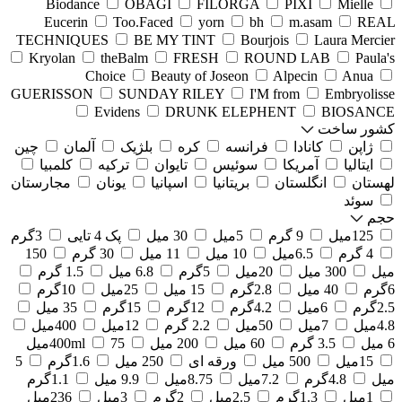
Biodance
OBAGI
FILORGA
PIXI
Mielle
Eucerin
Too.Faced
yorn
bh
m.asam
REAL
TECHNIQUES
BE MY TINT
Bourjois
Laura Mercier
Kryolan
theBalm
FRESH
ROUND LAB
Paula's
Choice
Beauty of Joseon
Alpecin
Anua
GUERISSON
SUNDAY RILEY
I'M from
Embryolisse
Evidens
DRUNK ELEPHENT
BIOSANCE
کشور ساخت
ژاپن
کانادا
فرانسه
کره
بلژیک
آلمان
چین
ایتالیا
آمریکا
سوئیس
تایوان
ترکیه
کلمبیا
لهستان
انگلستان
بریتانیا
اسپانیا
یونان
مجارستان
سوئد
حجم
125میل
9 گرم
5میل
30 میل
پک 4 تایی
3گرم
4 گرم
6.5میل
10 میل
11 میل
30 گرم
150
میل
300 میل
20میل
5گرم
6.8 میل
1.5 گرم
6گرم
40 میل
2.8گرم
15 میل
25میل
10گرم
2.5گرم
6میل
4.2گرم
12گرم
15گرم
35 میل
4.8میل
7میل
50میل
2.2 گرم
12میل
400میل
6 میل
3.5 گرم
60 میل
200 میل
75میل
400ml
15میل
500 میل
ورقه ای
250 میل
1.6گرم
5
میل
4.8گرم
7.2میل
8.75میل
9.9 میل
1.1گرم
1میل
1.3گرم
2.5میل
2گرم
3میل
236میل