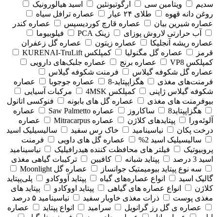
سدیم
ویتامین سی
ارگوتیونئین
اسید هیالورونیک
روغن دانه قهوه
طلای ۲۴ عیار
عصاره ترافل سیاه
عصاره شیرین بیان
عصاره قارچ کوردیسپس
عصاره کندر
آب حرارتی لاروش پوزای
زینک PCA
فیلوبیوما
عصاره ریشه آنجلیکا
عصاره زیتون
عصاره گل زعفران
قرمز
عصاره گل مگنولیا
کمپلکس KURENAI-TruLift
کمپلکس VP8
عصاره برنج
عصاره جلبک‌های دارویی
عصاره گل شکوفه گیلاس
فرمنت شکوفه گیلاس
فرمنت‌های مغذی
هگزاپپتاید-8
عصاره جوجوبا
عصاره
شکوفه گیلاس ژاپنی
کمپلکس 4MSK
مرکبات آسیایی
بیوفرمنت های مغذی
عصاره گل های بابونه
فنوکسی اتانول
هگزاپپتاید8
ساکاروز
عصاره Saw Palmetto
عصاره
آلوئه‌ورا
پپتایدهای کلاژن
عصاره Mitracarpus
عصاره
درخت پکان
نیاسینامید
خاک رس سفید
سالیسیلیک اسید
سالیسیلیک اسید 2%
عصاره گل های داویی
فرمنت
پروبیوتیک
فیلتر های محافظت کننده هیدرافیلیک
نیاسینامید
اسید 3 درصد
پپتاید شبانه
کافیین
ترکیبات گیاهی مغذی
سه نوع پپتاید بیومیمتیک جوانساز
عصاره گل Moonlight
گالیک اسید
انواع عصاره‌های گیاه
پپتاید آووکادو
پلی‌پپتاید
کلاژن
انواع عصاره های گیاهی
پپتاید اووکادو
پپتاید های
مغذی پوست
ذرات مغذی خاویار سفید
نیاسینامید ۵ درصد
عصاره ی گل رز گرانویل
سرامید
انواع پپتاید
عصاره