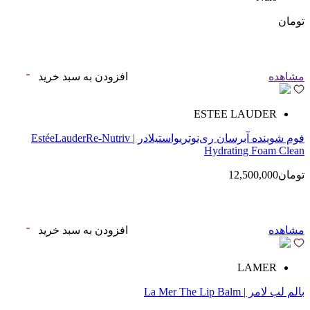
تومان
مشاهده
افزودن به سبد خرید
ESTEE LAUDER
فوم شوینده آبرسان ری‌نوتریواستیلادر | EstéeLauderRe-Nutriv
Hydrating Foam Clean
تومان12,500,000
مشاهده
افزودن به سبد خرید
LAMER
بالم لب لامر | La Mer The Lip Balm