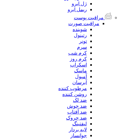
ژل ابرو
ریمل ابرو
مراقبت پوست
مراقبت صورت
شوینده
رتینول
تونر
سرم
کرم شب
کرم روز
اسکراپ
ماسک
آمپول
آبرسان
مرطوب کننده
روشن کننده
ضد لک
ضد جوش
ضد آفتاب
ضد چروک
لیفتینگ
لایه بردار
جوانساز