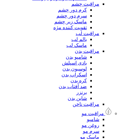
مراقبت چشم
کرم دور چشم
سرم دور چشم
ماسک زیر چشم
تقویت کننده مژه
مراقبت لب
بالم لب
ماسک لب
مراقبت بدن
شامپو بدن
بادی اسپلش
لوسیون بدن
اسکراپ بدن
کره بدن
ضد آفتاب بدن
برنزر
شاین بدن
مراقبت ناخن
مراقبت مو
شامپو
روغن مو
سرم مو
ماسک مو