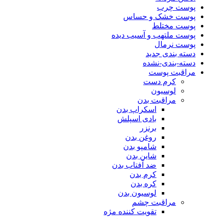
پوست چرب
پوست خشک و حساس
پوست مختلط
پوست ملتهب و آسیب دیده
پوست نرمال
دسته بندی جدید
دسته-بندی-نشده
مراقبت پوست
کرم دست
لوسیون
مراقبت بدن
اسکراپ بدن
بادی اسپلش
برنزر
روغن بدن
شامپو بدن
شاین بدن
ضد آفتاب بدن
کرم بدن
کره بدن
لوسیون بدن
مراقبت چشم
تقویت کننده مژه