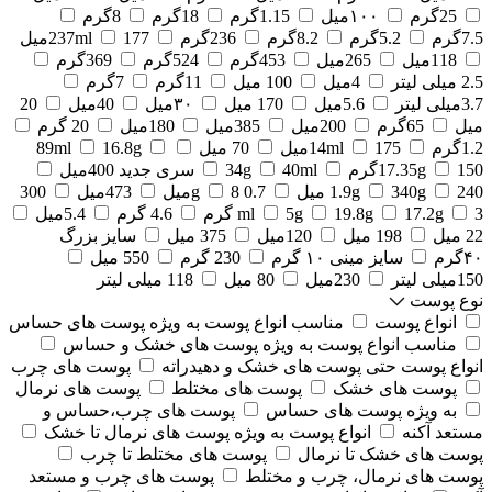
25گرم
۱۰۰میل
1.15گرم
18گرم
8گرم
7.5گرم
5.2گرم
8.2گرم
236گرم
177میل
237ml
118میل
265میل
453گرم
524گرم
369گرم
2.5 میلی لیتر
4میل
100 میل
11گرم
7گرم
3.7میلی لیتر
5.6میل
170 میل
۳۰میل
40میل
20
میل
65گرم
200میل
385میل
180میل
20 گرم
1.2گرم
175میل
14ml
70 میل
16.8g
89ml
150گرم
17.35g
40ml
34g
سری جدید 400میل
240 میل
340g
1.9g
0.7 g
8میل
473میل
300
3 گرم
17.2g
19.8g
5g
ml
4.6 گرم
5.4میل
22 میل
198 میل
120میل
375 میل
سایز بزرگ
۴۰گرم
سایز مینی ۱۰ گرم
230 گرم
550 میل
150میلی لیتر
230میل
80 میل
118 میلی لیتر
نوع پوست
انواع پوست
مناسب انواع پوست به ویژه پوست های حساس
مناسب انواع پوست به ویژه پوست های خشک و حساس
انواع پوست حتی پوست های خشک و دهیدراته
پوست های چرب
پوست های خشک
پوست های مختلط
پوست های نرمال
به ویژه پوست های حساس
پوست های چرب،حساس و
مستعد آکنه
انواع پوست به ویژه پوست های نرمال تا خشک
پوست های خشک تا نرمال
پوست های مختلط تا چرب
پوست های نرمال، چرب و مختلط
پوست های چرب و مستعد