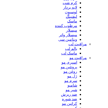
کرم شب
لایه بردار
لوسیون
لیفتینگ
ماسک
مرطوب کننده
میسلار
میسلار واتر
ویتامین سی
مراقبت لب
بالم لب
ماسک لب
مراقبت مو
اسپری مو
پروتئین مو
روغن مو
ژل مو
سرم مو
شامپو
شیر مو
ضد ریزش
ضد شوره
کراتین مو