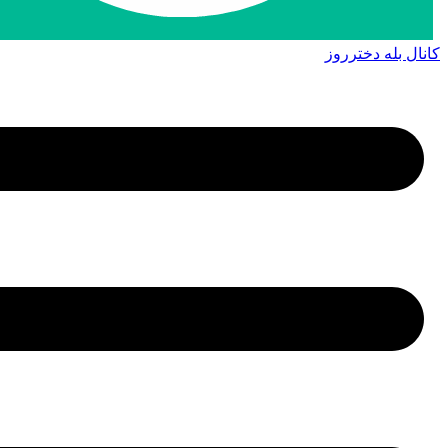
کانال بله دخترروز