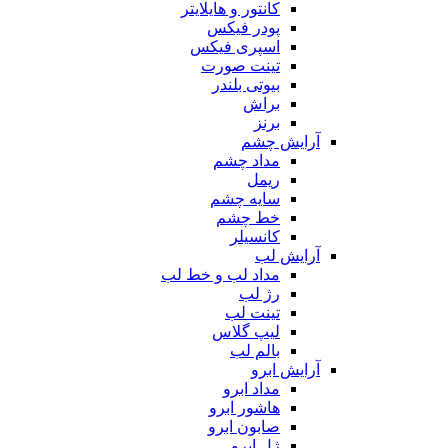
کانتور و هایلایتر
پودر فیکس
اسپری فیکس
تینت صورت
بیوتی بلندر
براش
برنز
آرایش چشم
مداد چشم
ریمل
سایه چشم
خط چشم
کانسیلر
آرایش لب
مداد لب و خط لب
رژ لب
تینت لب
لیپ گلاس
بالم لب
آرایش ابرو
مداد ابرو
هاشور ابرو
صابون ابرو
ژل ابرو