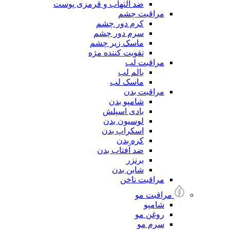
ضد التهاب و قرمزی پوست
مراقبت چشم
کرم دور چشم
سرم دور چشم
ماسک زیر چشم
تقویت کننده مژه
مراقبت لب
بالم لب
ماسک لب
مراقبت بدن
شامپو بدن
بادی اسپلش
لوسیون بدن
اسکراپ بدن
کره بدن
ضد آفتاب بدن
برنزر
شاین بدن
مراقبت ناخن
مراقبت مو
شامپو
روغن مو
سرم مو