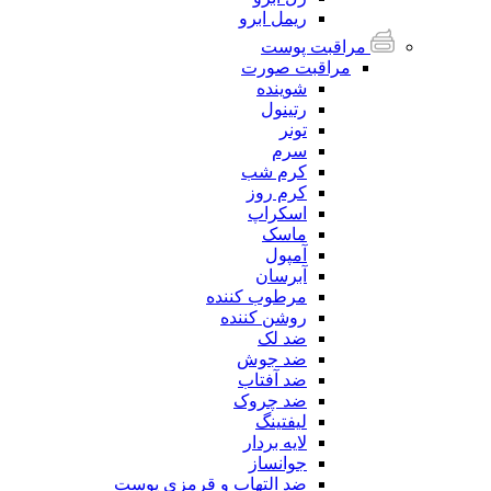
ریمل ابرو
مراقبت پوست
مراقبت صورت
شوینده
رتینول
تونر
سرم
کرم شب
کرم روز
اسکراپ
ماسک
آمپول
آبرسان
مرطوب کننده
روشن کننده
ضد لک
ضد جوش
ضد آفتاب
ضد چروک
لیفتینگ
لایه بردار
جوانساز
ضد التهاب و قرمزی پوست