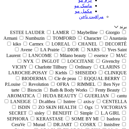
کرم مو
ماسک مو
مکمل مو
مراقبت ناخن
برند
ESTEE LAUDER
LAMER
Maybelline
Giorgio
Armani
Numbuzin
TOMFORD
Character
Anastasia
kiko
Carmex
LOREAL
CHANEL
DECORTÉ
Avene
LA Prairie
DIOR
NARS
Yves Saint
Laurent
LANCOME
Milano beauty
essence
MAC
NYX
INGLOT
LOCCITANE
Givenchy
VICHY
Charlotte Tillbury
Ordinary
CLARINS
LAROCHE-POSAY
Kiehls
SHISEIDO
CLINIQUE
BIODERMA
Cle de peau
EQQUAL BERRY
P.Louise
Revolution
OFRA
RIMMEL
Ben Nye
tarte
Bioxcin
Bath & Body Works
Fenty Beauty
AROMATICA
HUDA BEAUTY
GUERLIAN
cantu
LANEIGE
Dr.althea
Isntree
axis-y
CENTELLA
ISDIN
ZO SKIN HEALTH
Ogx
VICTORIA’S
SECRET
sisley
BENEFIT
Simple
L.A GIRL
SEPHORA
KERASTASE
SOME BY MI
Isadora
CeraVe
Murad
DR.JART
COSRX
Innisfree