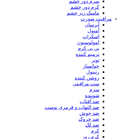
سرم دور چشم
کرم دور چشم
ماسک زیر چشم
مراقبت صورت
آبرسان
آمپول
اسکراپ
امولوسیون
بی بی کرم
ترمیم کننده
تونر
جوانساز
رتینول
روشن کننده
ست مراقبتی
سرم
شوینده
ضد آفتاب
ضد التهاب و قرمزی پوست
‌ضد جوش
ضد چروک
ضد لک
کرم
کرم روز