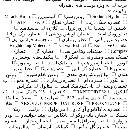
چرب
به ویژه پوست های دهیدراته
ترکیبات
Sodium Hyalur
روغن سویا
گلیسیرین
Miracle Broth
عصاره جلبک دریایی
عصاره نعناع
NAD
ATP
الاستین
پپتیدها
رزوراترول
کلاژن
⁠نیاسینامید
هیالورونیک اسید
عصاره آویشن وحشی
عصاره برگ پریلا
عصاره مریم گلی
عطر رزماری
اب چشمه حرارتی اون
Brightening Molecules
Caviar Extract
Exclusive Cellular
Complex
مشتقات ویتامین سی
عصاره گل
عصاره
تمشک،سیب و هندوانه
اسکوالان
پیگمنت‌های پوشش‌دار
کوتور
عصاره رز هیپ
ماندلیک اسید
عصاره مورینگا
ویتامین E
عصاره گل یاس
عصاره لیمِتّا
عصاره تمر
هندی
انواع پروتئین‌های مغذی
روغن بادام شیرین
روغن
دانه انگور
شیر بادام
عصاره رزماری
عصاره لیمو
آب
اتشفان ویشی
پلی‌گلوتامیک اسید
پنتانول
هگزایلن
گلیکول
TRI-PEPTIDE32
کافئین
5% لاکتیک اسید
2٪
نیاسینامید
حاوی ویتامین B12
سرامید ها
سنتلا اسیاتیکا
PROXYLANE
ABSOLUE PERPETUAL ROSE
طلا
عصاره ی کاکائو و آواکادو
بیزابولول
پرلیت
زینک
سیلیکا
عصاره دانه روکو
بایکالین
پپتید جوانساز
پودر
مروارید
عصاره ترافل الماس سیاه
عصاره خیار
عصاره
سیب
عصاره گل نرگس
کمپلکس آبرسان
هیالورونات