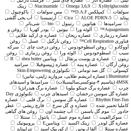
لیلی
عصاره انار
عصاره چای سبز
فرمنت نارگیل
Xylitylglucoside
Omega 3,6,9
Niacinamide
زینک
سولفات
کمپلکس D.A.F™
مس سولفات
باکوچیول
پپتاید
5-Cica
ALOE PDRN
آرتمیستا
آب یخی گلشی
سرامیدها
هیاتوین
رتینول
bio
شی‌باتر
Aquagenium™
آلوئه ورا
بیوتین
پودر کهربا
روغن و
عصاره رزماری
عصاره ریحان
عصاره ی ارکید طلایی
فناوری Cell Respiration™
روغن نارگیل
عسل
روغن
آووکادو
روغن اسطوخودوس
روغن درخت چای
سرکه
سیب
اسطوخودوس
الوئه ورا
روغن رزماری
روغن
زیتون
عصاره ی پوست پرتقال
ویتامین B
shea butter
روغن آرگان
عصاره پنبه
عصاره ژیپسوفیلا
سرامید
کپسولی
گل صد تومانی
تکنولوژی Skin-Empowering
Illuminator (عصاره ابریشم طلایی، مروارید ژاپنی، تیانین)
4MSK (پتاسیم ۴‑مِتوکسی‌سالیسیلات)
سرامیدها و اسیدهای
چرب
عصاره برگ جینکو بیلوبا
عصاره برگ هیدرانژیا
عصاره گل سوسن درخشان
اسیدهای چرب
تکنولوژی Day
Rhythm Fine‑Tun
عصاره گل سوسن
برگ قلبی
عصاره
کاملیا تخمیر شده
عصاره ی گل سرخ
قارچ ریشی
عطر
جادور
موم گل یاسمن
آب چشمه اون
روغن های گیاهی
سوکرالفیت
عصاره موم عسل
پانتول
سنتلا
عصاره گل لوندر
زینک اکسید
ویتامینE
پروبیوتیک
عصاره سنتلا
آلفا اربوتین
ازکوربیک اسید
تتراپپتاید