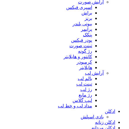
آرایش صورت
اسپری فیکس
براش
برنز
بیوتی بلندر
پرایمر
پنکک
پودر فیکس
تینت صورت
رژ گونه
کانتور و هایلایتر
کرمپودر
هایلایتر
آرایش لب
بالم لب
تینت لب
رژ لب
رژ مایع
لیپ گلاس
مداد لب و خط لب
ادکلن
بادی اسپلش
ادکلن زنانه
ادکلن مردانه