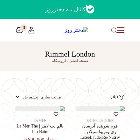
کانال بله دخترروز
0
Rimmel London
صفحه اصلی
/
فروشگاه
فیلتر
LAMER
ESTEE LAUDER
فوم شوینده آبرسان
بالم لب لامر | La Mer The
ری‌نوتریواستیلادر |
Lip Balm
EstéeLauderRe-Nutriv
تومان6,900,000