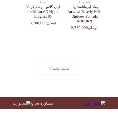
kiko
Anastasia
پماد ابرواناستازیا |
لیپ گلاس‌ برندکیکو 06
|kikoMilano3D Hydra
AnastasiaBeverly Hills
Lipgloss 06
Dipbrow Pomade
AUBURN
تومان3,700,000
تومان2,580,000
نمایش بیشتر
مشاوره سریع