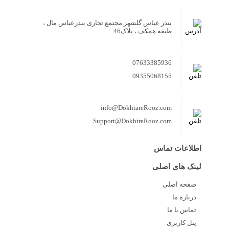
بندر عباس گلشهر مجتمع تجاری بندرعباس مال ،
طبقه همکف ، پلاک46
07633385936
09355068155
info@DokhtareRooz.com
Support@DokhtreRooz.com
اطلاعات تماس
لینک های اصلی
صفحه اصلی
درباره ما
تماس با ما
پنل کاربری