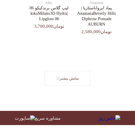
kiko
Anastasia
پماد ابرواناستازیا |
لیپ گلاس‌ برندکیکو 06
|kikoMilano3D Hydra
AnastasiaBeverly Hills
Lipgloss 06
Dipbrow Pomade
AUBURN
تومان3,700,000
تومان2,580,000
نمایش بیشتر
مشاوره سریع