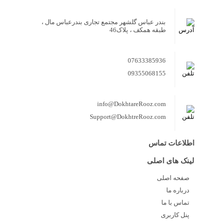
بندر عباس گلشهر مجتمع تجاری بندرعباس مال ،
طبقه همکف ، پلاک46
07633385936
09355068155
info@DokhtareRooz.com
Support@DokhtreRooz.com
اطلاعات تماس
لینک های اصلی
صفحه اصلی
درباره ما
تماس با ما
پنل کاربری