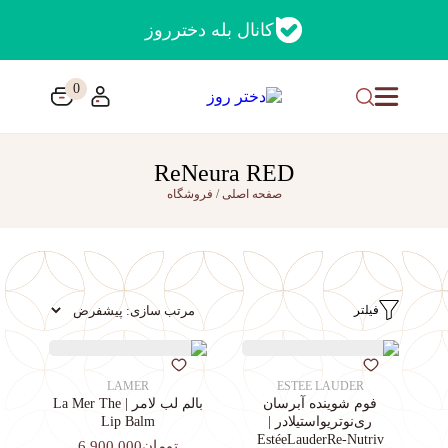
کانال بله دخترروز
0
ReNeura RED
صفحه اصلی
/
فروشگاه
فیلتر
LAMER
ESTEE LAUDER
فوم شوینده آبرسان
بالم لب لامر | La Mer The
ری‌نوتریواستیلادر |
Lip Balm
EstéeLauderRe-Nutriv
تومان6,900,000